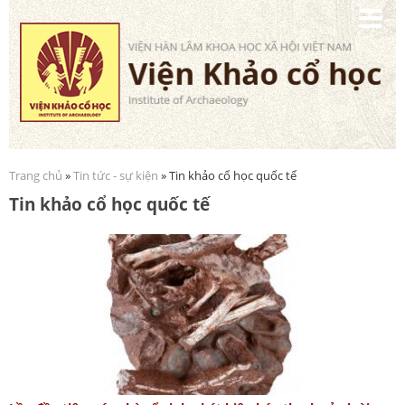
Nhảy
đến
nội
dung
Trang chủ
»
Tin tức - sự kiện
» Tin khảo cổ học quốc tế
Bạn đang ở đây
Tin khảo cổ học quốc tế