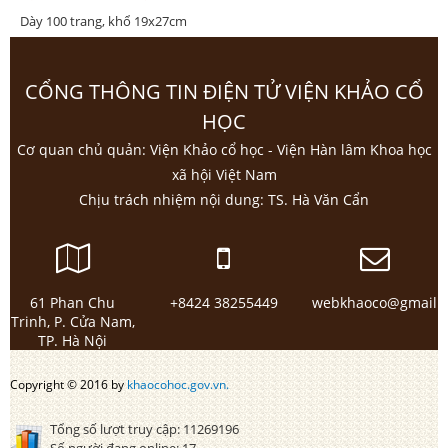
Dày 100 trang, khổ 19x27cm
CỔNG THÔNG TIN ĐIỆN TỬ VIỆN KHẢO CỔ
HỌC
Cơ quan chủ quản: Viện Khảo cổ học - Viện Hàn lâm Khoa học
xã hội Việt Nam
Chịu trách nhiệm nội dung: TS. Hà Văn Cẩn
61 Phan Chu
+8424 38255449
webkhaoco@gmail.
Trinh, P. Cửa Nam,
TP. Hà Nội
Copyright © 2016 by
khaocohoc.gov.vn.
Tổng số lượt truy cập:
11269196
Số người đang online:
17