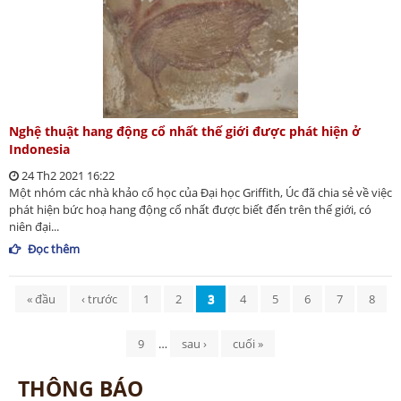
Nghệ thuật hang động cổ nhất thế giới được phát hiện ở
Indonesia
24 Th2 2021 16:22
Một nhóm các nhà khảo cổ học của Đại học Griffith, Úc đã chia sẻ về việc
phát hiện bức hoạ hang động cổ nhất được biết đến trên thế giới, có
niên đại...
Đọc thêm
Trang
« đầu
‹ trước
1
2
3
4
5
6
7
8
9
…
sau ›
cuối »
THÔNG BÁO