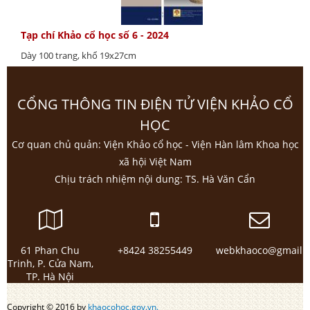
Tạp chí Khảo cổ học số 6 - 2024
Dày 100 trang, khổ 19x27cm
CỔNG THÔNG TIN ĐIỆN TỬ VIỆN KHẢO CỔ
HỌC
Cơ quan chủ quản: Viện Khảo cổ học - Viện Hàn lâm Khoa học
xã hội Việt Nam
Chịu trách nhiệm nội dung: TS. Hà Văn Cẩn
61 Phan Chu
+8424 38255449
webkhaoco@gmail.
Trinh, P. Cửa Nam,
TP. Hà Nội
Copyright © 2016 by
khaocohoc.gov.vn.