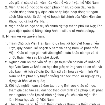
các giá trị của di sản văn hóa vật thể và phi vật thể Việt Nam.
Viện Khảo cổ học có tư cách pháp nhân, có con dấu và tài
khoản riêng theo quy định của pháp luật, hoạt động từ ngân
sách Nhà nước; là đơn vị kế hoạch tài chính của Viện Hàn lâm
Khoa học xã hội Việt Nam.
Viện Khảo cổ học có trụ sở chính đặt tại thành phố Hà Nội; Tên
giao dịch quốc tế bằng tiếng Anh: Institute of Archaeology.
II. Nhiệm vụ và quyền hạn.
Trình Chủ tịch Viện Hàn lâm Khoa học xã hội Việt Nam chiến
lược, quy hoạch, kế hoạch 5 năm và hàng năm về phát triển
Viện Khảo cổ học gắn với việc nghiên cứu khảo cổ học và tổ
chức thực hiện sau khi phê duyệt.
Nghiên cứu những vấn đề lý luận thực tiễn cơ bản về khảo cổ
học Việt Nam và khảo cổ học thế giới; những vấn đề cơ bản và
cấp bách về lịch sử dân tộc, lịch sử văn hóa và văn minh Việt
Nam nhằm phát huy truyền thống dân tộc trong sự nghiệp xây
dựng và bảo vệ tổ quốc;
Kết hợp nghiên cứu và đào tạo trong lĩnh vực khảo cổ học,
tham gia đào tạo sau đại học theo quy định của pháp luật; phát
triển nguồn nhân lực có trình độ theo yêu cầu của Viện Hàn
lâm Khoa học xã hội Việt Nam.
Theo chức năng, tổ chức thẩm định và tham gia thẩm định về