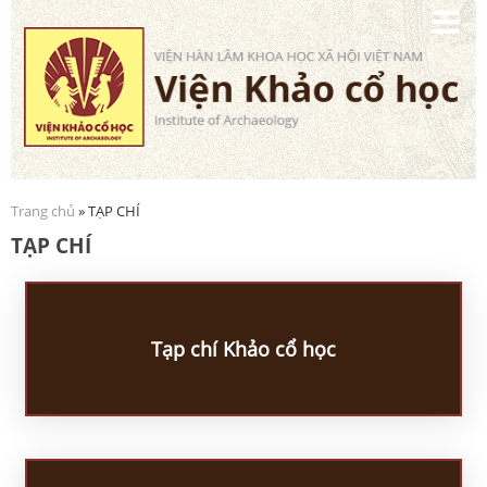
Nhảy
đến
nội
dung
Trang chủ
» TẠP CHÍ
Bạn đang ở đây
TẠP CHÍ
Tạp chí Khảo cổ học