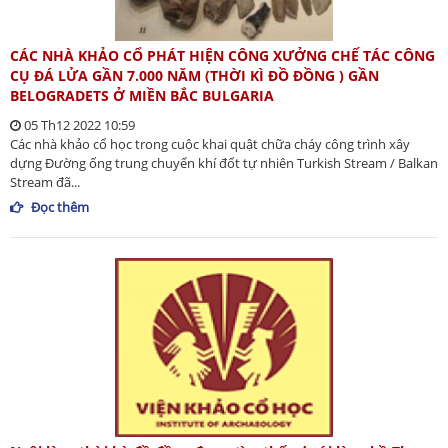
CÁC NHÀ KHẢO CỔ PHÁT HIỆN CÔNG XƯỞNG CHẾ TÁC CÔNG
CỤ ĐÁ LỬA GẦN 7.000 NĂM (THỜI KÌ ĐỒ ĐỒNG ) GẦN
BELOGRADETS Ở MIỀN BẮC BULGARIA
05 Th12 2022 10:59
Các nhà khảo cổ học trong cuộc khai quật chữa cháy công trình xây
dựng Đường ống trung chuyển khí đốt tự nhiên Turkish Stream / Balkan
Stream đã...
Đọc thêm