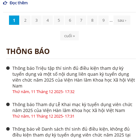
Đọc thêm
Trang
1
2
3
4
5
6
7
8
9
…
sau ›
cuối »
THÔNG BÁO
Thông báo Triệu tập thí sinh đủ điều kiện tham dự kỳ
tuyển dụng và một số nội dung liên quan kỳ tuyển dụng
viên chức năm 2025 của Viện Hàn lâm Khoa học Xã hội Việt
Nam
Thứ năm, 11 Tháng 12 2025- 17:32
Thông báo Tham dự Lễ Khai mạc kỳ tuyển dụng viên chức
năm 2025 của Viện Hàn lâm Khoa học Xã hội Việt Nam
Thứ năm, 11 Tháng 12 2025- 17:31
Thông báo về Danh sách thí sinh đủ điều kiện, không đủ
điều kiện tham dự kỳ tuyển dụng viên chức năm 2025 tại