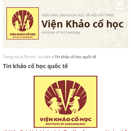
Nhảy
đến
nội
dung
Trang chủ
»
Tin tức - sự kiện
» Tin khảo cổ học quốc tế
Bạn đang ở đây
Tin khảo cổ học quốc tế