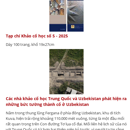
Tạp chí Khảo cổ học số 5 - 2025
Dày 100 trang, khổ 19x27cm
Các nhà khảo cổ học Trung Quốc và Uzbekistan phát hiện ra
những bức tường thành cổ ở Uzbekistan
Nằm trong thung lũng Fergana ở phía đông Uzbekistan, khu di tích
Kuva, hiện trải rộng khoảng 110.000 mét vuông, từng là một đầu mối
rất quan trọng trên Con đường Tơ lụa cổ đại. Mối liên hệ lịch sử của nó
với Trung Quốc có từ hơn hai thiên niên kỷ trước, vì người ta tin rằng