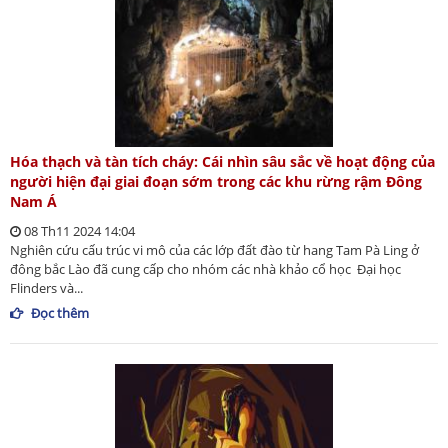
Hóa thạch và tàn tích cháy: Cái nhìn sâu sắc về hoạt động của
người hiện đại giai đoạn sớm trong các khu rừng rậm Đông
Nam Á
08 Th11 2024 14:04
Nghiên cứu cấu trúc vi mô của các lớp đất đào từ hang Tam Pà Ling ở
đông bắc Lào đã cung cấp cho nhóm các nhà khảo cổ học Đại học
Flinders và...
Đọc thêm