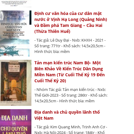
Định cư văn hóa của cư dân mặt
nước ở Vịnh Hạ Long (Quảng Ninh)
và Đầm phá Tam Giang – Cầu Hai
(Thừa Thiên Huế)
- Tác giả: Lê Duy Đại - Nxb: KHXH - 2021 -
Số trang: 771tr - Khổ sách: 14,5x20,5cm -
Hình thức bìa: mềm
Tản mạn kiến trúc Nam Bộ- Một
Biên Khảo Về Kiến Trúc Dân Dụng
Miền Nam (Từ Cuối Thế Kỷ 19 Đến
Cuối Thế Kỷ 20)
- Nhóm Tác giả: Tản mạn kiến trúc - Nxb:
Thế Giới-2023 - Số trang: 286tr - Khổ sách:
14,5x20,5cm - Hình thức bìa: mềm
Địa danh và chủ quyền lãnh thổ
Việt Nam
- Tác giả: Kim Quang Minh, Trịnh Anh Cơ -
Nxb: Hà Nội-2024 - Số trang: 184tr - Khổ