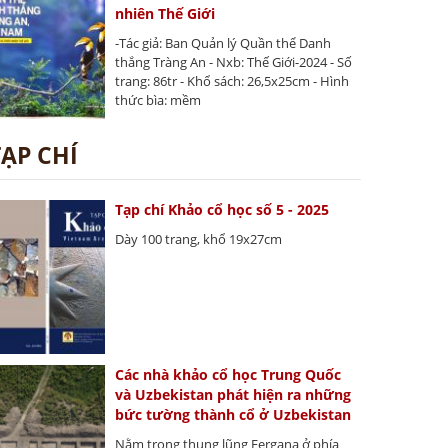
nhiên Thế Giới
-Tác giả: Ban Quản lý Quần thể Danh
thắng Tràng An - Nxb: Thế Giới-2024 - Số
trang: 86tr - Khổ sách: 26,5x25cm - Hình
thức bìa: mềm
TẠP CHÍ
Tạp chí Khảo cổ học số 5 - 2025
Dày 100 trang, khổ 19x27cm
Các nhà khảo cổ học Trung Quốc
và Uzbekistan phát hiện ra những
bức tường thành cổ ở Uzbekistan
Nằm trong thung lũng Fergana ở phía