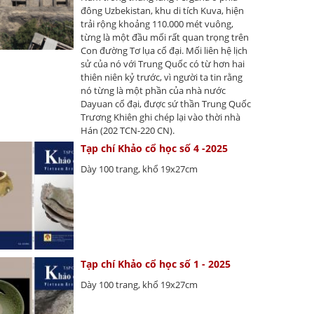
đông Uzbekistan, khu di tích Kuva, hiện
trải rộng khoảng 110.000 mét vuông,
từng là một đầu mối rất quan trọng trên
Con đường Tơ lụa cổ đại. Mối liên hệ lịch
sử của nó với Trung Quốc có từ hơn hai
thiên niên kỷ trước, vì người ta tin rằng
nó từng là một phần của nhà nước
Dayuan cổ đại, được sứ thần Trung Quốc
Trương Khiên ghi chép lại vào thời nhà
Hán (202 TCN-220 CN).
Tạp chí Khảo cổ học số 4 -2025
Dày 100 trang, khổ 19x27cm
Tạp chí Khảo cổ học số 1 - 2025
Dày 100 trang, khổ 19x27cm