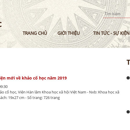
Nhảy
đến
nội
dung
TRANG CHỦ
GIỚI THIỆU
TIN TỨC - SỰ KIỆN
iện mới về khảo cổ học năm 2019
09:30
Khảo cổ học, Viện Hàn lâm Khoa học xã hội Việt Nam - Nxb: Khoa học xã
 sách: 19x27 cm - Số trang: 726 trang