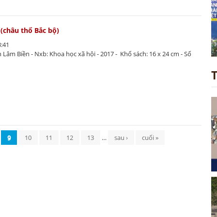
 (châu thổ Bắc bộ)
3:41
ần Lâm Biền - Nxb: Khoa học xã hội - 2017 - Khổ sách: 16 x 24 cm - Số
9
10
11
12
13
…
sau ›
cuối »