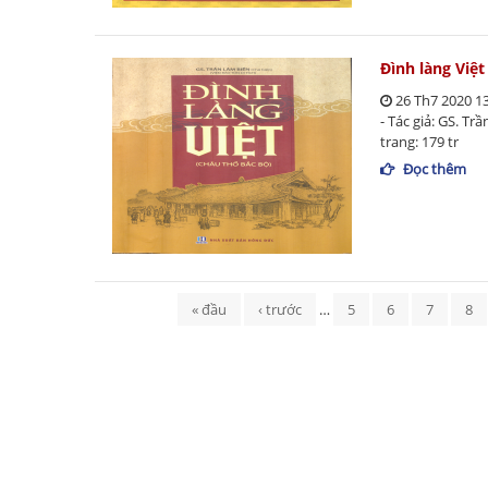
Đình làng Việt
26 Th7 2020 1
- Tác giả: GS. Tr
trang: 179 tr
Đọc thêm
Trang
« đầu
‹ trước
…
5
6
7
8