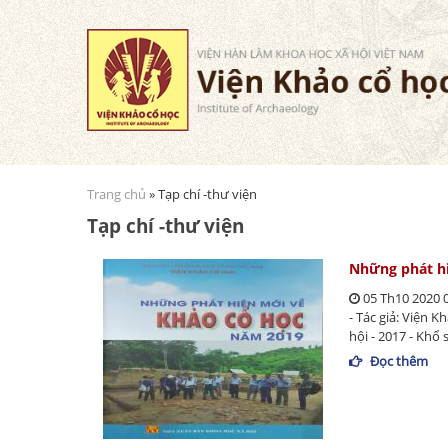
Trang chủ
» Tạp chí -thư viện
Bạn đang ở đây
Tạp chí -thư viện
Những phát h
05 Th10 2020 
- Tác giả: Viện 
hội - 2017 - Khổ
Đọc thêm