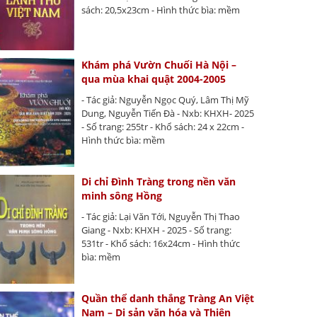
sách: 20,5x23cm - Hình thức bìa: mềm
Khám phá Vườn Chuối Hà Nội –
qua mùa khai quật 2004-2005
- Tác giả: Nguyễn Ngọc Quý, Lâm Thị Mỹ
Dung, Nguyễn Tiến Đà - Nxb: KHXH- 2025
- Số trang: 255tr - Khổ sách: 24 x 22cm -
Hình thức bìa: mềm
Di chỉ Đình Tràng trong nền văn
minh sông Hồng
- Tác giả: Lại Văn Tới, Nguyễn Thị Thao
Giang - Nxb: KHXH - 2025 - Số trang:
531tr - Khổ sách: 16x24cm - Hình thức
bìa: mềm
Quần thể danh thắng Tràng An Việt
Nam – Di sản văn hóa và Thiên