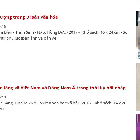
 tượng trong Di sản văn hóa
5:46
âm Biền - Trịnh Sinh - Nxb: Hồng Đức - 2017 - Khổ sách: 16 x 24 cm - Số
51tr phụ lục (bản ảnh và bản vẽ)
m làng xã Việt Nam và Đông Nam Á trong thời kỳ hội nhập
5:44
anh Sang, Ono Mikiko - Nxb: Khoa học xã hội - 2016 - Khổ sách: 14 x 26
5 tr