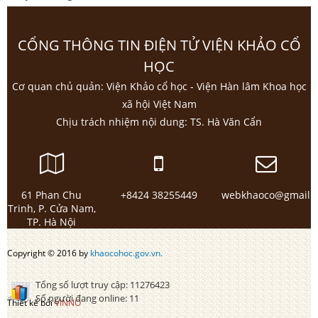
CỔNG THÔNG TIN ĐIỆN TỬ VIỆN KHẢO CỔ
HỌC
Cơ quan chủ quản: Viện Khảo cổ học - Viện Hàn lâm Khoa học
xã hội Việt Nam
Chịu trách nhiệm nội dung: TS. Hà Văn Cẩn
61 Phan Chu
+8424 38255449
webkhaoco@gmail.
Trinh, P. Cửa Nam,
TP. Hà Nội
Copyright © 2016 by
khaocohoc.gov.vn.
Tổng số lượt truy cập:
11276423
Số người đang online:
11
Thiết kế bởi
VINNO