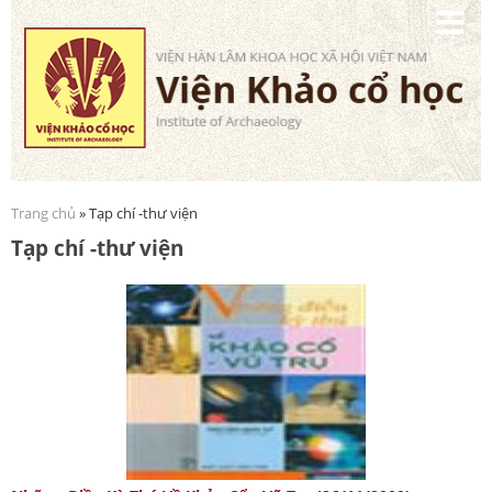
Nhảy
đến
nội
dung
Trang chủ
» Tạp chí -thư viện
Bạn đang ở đây
Tạp chí -thư viện