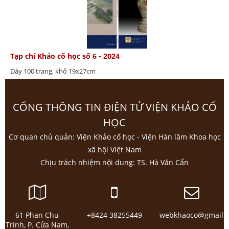
Tạp chí Khảo cổ học số 6 - 2024
Dày 100 trang, khổ 19x27cm
CỔNG THÔNG TIN ĐIỆN TỬ VIỆN KHẢO CỔ
HỌC
Cơ quan chủ quản: Viện Khảo cổ học - Viện Hàn lâm Khoa học
xã hội Việt Nam
Chịu trách nhiệm nội dung: TS. Hà Văn Cẩn
61 Phan Chu
+8424 38255449
webkhaoco@gmail.
Trinh, P. Cửa Nam,