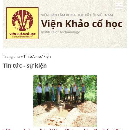
Nhảy
đến
nội
dung
Trang chủ
» Tin tức - sự kiện
Bạn đang ở đây
Tin tức - sự kiện