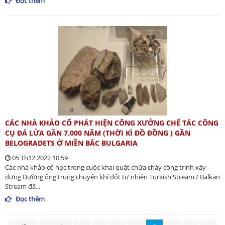
Đọc thêm
CÁC NHÀ KHẢO CỔ PHÁT HIỆN CÔNG XƯỞNG CHẾ TÁC CÔNG
CỤ ĐÁ LỬA GẦN 7.000 NĂM (THỜI KÌ ĐỒ ĐỒNG ) GẦN
BELOGRADETS Ở MIỀN BẮC BULGARIA
05 Th12 2022 10:59
Các nhà khảo cổ học trong cuộc khai quật chữa cháy công trình xây
dựng Đường ống trung chuyển khí đốt tự nhiên Turkish Stream / Balkan
Stream đã...
Đọc thêm
Trang