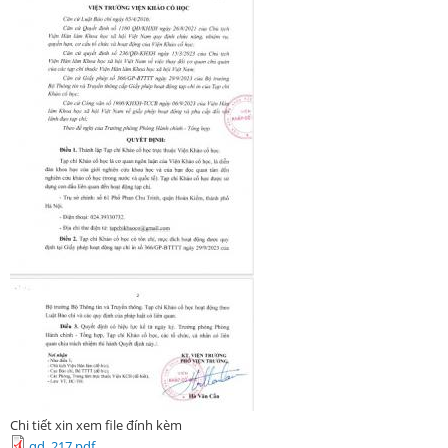
Chi tiết xin xem file đính kèm
qd_217.pdf