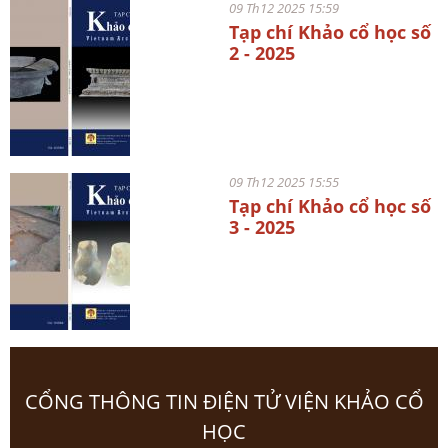
09 Th12 2025 15:59
Tạp chí Khảo cổ học số
2 - 2025
09 Th12 2025 15:55
Tạp chí Khảo cổ học số
3 - 2025
CỔNG THÔNG TIN ĐIỆN TỬ VIỆN KHẢO CỔ
HỌC