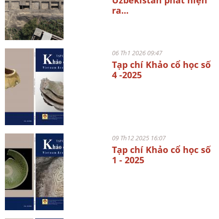
ra...
06 Th1 2026 09:47
Tạp chí Khảo cổ học số
4 -2025
09 Th12 2025 16:07
Tạp chí Khảo cổ học số
1 - 2025