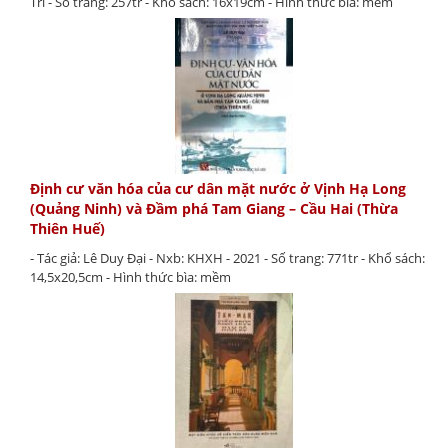
Trí - Số trang: 257tr - Khổ sách: 16x19cm - Hình thức bìa: mềm
Định cư văn hóa của cư dân mặt nước ở Vịnh Hạ Long
(Quảng Ninh) và Đầm phá Tam Giang – Cầu Hai (Thừa
Thiên Huế)
- Tác giả: Lê Duy Đại - Nxb: KHXH - 2021 - Số trang: 771tr - Khổ sách:
14,5x20,5cm - Hình thức bìa: mềm