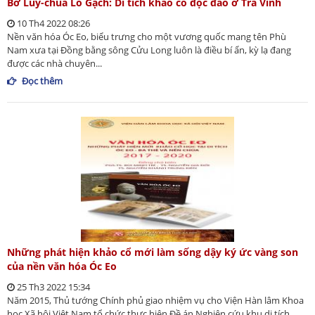
Bờ Lũy-chùa Lò Gạch: Di tích khảo cổ độc đáo ở Trà Vinh
10 Th4 2022 08:26
Nền văn hóa Óc Eo, biểu trưng cho một vương quốc mang tên Phù
Nam xưa tại Đồng bằng sông Cửu Long luôn là điều bí ẩn, kỳ lạ đang
được các nhà chuyên...
Đọc thêm
Những phát hiện khảo cổ mới làm sống dậy ký ức vàng son
của nền văn hóa Óc Eo
25 Th3 2022 15:34
Năm 2015, Thủ tướng Chính phủ giao nhiệm vụ cho Viện Hàn lâm Khoa
học Xã hội Việt Nam tổ chức thực hiện Đề án Nghiên cứu khu di tích