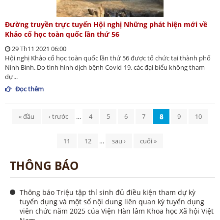
Đường truyền trực tuyến Hội nghị Những phát hiện mới về
Khảo cổ học toàn quốc lần thứ 56
29 Th11 2021 06:00
Hội nghị Khảo cổ học toàn quốc lần thứ 56 được tổ chức tại thành phố
Ninh Bình. Do tình hình dịch bệnh Covid-19, các đại biểu không tham
dự...
Đọc thêm
Trang
« đầu
‹ trước
…
4
5
6
7
8
9
10
11
12
…
sau ›
cuối »
THÔNG BÁO
Thông báo Triệu tập thí sinh đủ điều kiện tham dự kỳ
tuyển dụng và một số nội dung liên quan kỳ tuyển dụng
viên chức năm 2025 của Viện Hàn lâm Khoa học Xã hội Việt