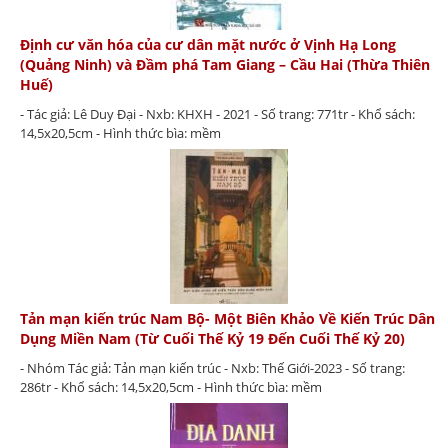
Định cư văn hóa của cư dân mặt nước ở Vịnh Hạ Long
(Quảng Ninh) và Đầm phá Tam Giang – Cầu Hai (Thừa Thiên
Huế)
- Tác giả: Lê Duy Đại - Nxb: KHXH - 2021 - Số trang: 771tr - Khổ sách:
14,5x20,5cm - Hình thức bìa: mềm
Tản mạn kiến trúc Nam Bộ- Một Biên Khảo Về Kiến Trúc Dân
Dụng Miền Nam (Từ Cuối Thế Kỷ 19 Đến Cuối Thế Kỷ 20)
- Nhóm Tác giả: Tản mạn kiến trúc - Nxb: Thế Giới-2023 - Số trang:
286tr - Khổ sách: 14,5x20,5cm - Hình thức bìa: mềm