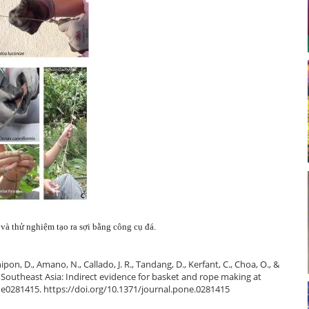
thử nghiệm tạo ra sợi bằng công cụ đá.
pon, D., Amano, N., Callado, J. R., Tandang, D., Kerfant, C., Choa, O., &
ic Southeast Asia: Indirect evidence for basket and rope making at
, e0281415. https://doi.org/10.1371/journal.pone.0281415