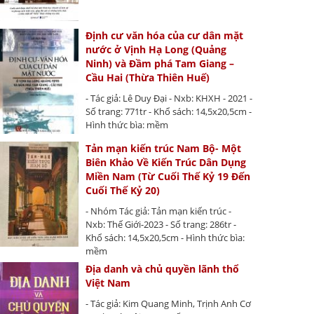
Định cư văn hóa của cư dân mặt
nước ở Vịnh Hạ Long (Quảng
Ninh) và Đầm phá Tam Giang –
Cầu Hai (Thừa Thiên Huế)
- Tác giả: Lê Duy Đại - Nxb: KHXH - 2021 -
Số trang: 771tr - Khổ sách: 14,5x20,5cm -
Hình thức bìa: mềm
Tản mạn kiến trúc Nam Bộ- Một
Biên Khảo Về Kiến Trúc Dân Dụng
Miền Nam (Từ Cuối Thế Kỷ 19 Đến
Cuối Thế Kỷ 20)
- Nhóm Tác giả: Tản mạn kiến trúc -
Nxb: Thế Giới-2023 - Số trang: 286tr -
Khổ sách: 14,5x20,5cm - Hình thức bìa:
mềm
Địa danh và chủ quyền lãnh thổ
Việt Nam
- Tác giả: Kim Quang Minh, Trịnh Anh Cơ