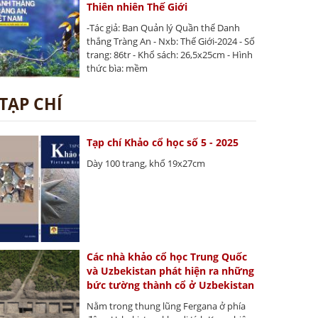
Thiên nhiên Thế Giới
-Tác giả: Ban Quản lý Quần thể Danh
thắng Tràng An - Nxb: Thế Giới-2024 - Số
trang: 86tr - Khổ sách: 26,5x25cm - Hình
thức bìa: mềm
TẠP CHÍ
Tạp chí Khảo cổ học số 5 - 2025
Dày 100 trang, khổ 19x27cm
Các nhà khảo cổ học Trung Quốc
và Uzbekistan phát hiện ra những
bức tường thành cổ ở Uzbekistan
Nằm trong thung lũng Fergana ở phía