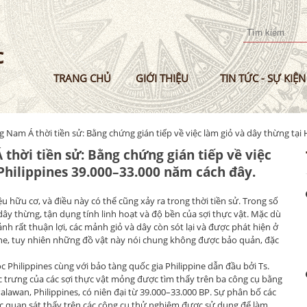
Nhảy
đến
nội
dung
TRANG CHỦ
GIỚI THIỆU
TIN TỨC - SỰ KIỆN
 Nam Á thời tiền sử: Bằng chứng gián tiếp về việc làm giỏ và dây thừng tại
thời tiền sử: Bằng chứng gián tiếp về việc
Philippines 39.000–33.000 năm cách đây.
u hữu cơ, và điều này có thể cũng xảy ra trong thời tiền sử. Trong số
dây thừng, tận dụng tính linh hoạt và độ bền của sợi thực vật. Mặc dù
h rất thuận lợi, các mảnh giỏ và dây còn sót lại và được phát hiện ở
ene, tuy nhiên những đồ vật này nói chung không được bảo quản, đặc
Philippines cùng với bảo tàng quốc gia Philippine dẫn đầu bởi Ts.
ặc trưng của các sợi thực vật mỏng được tìm thấy trên ba công cụ bằng
Palawan, Philippines, có niên đại từ 39.000–33.000 BP. Sự phân bố các
c quan sát thấy trên các công cụ thử nghiệm được sử dụng để làm