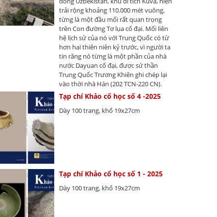
đông Uzbekistan, khu di tích Kuva, hiện
trải rộng khoảng 110.000 mét vuông,
từng là một đầu mối rất quan trọng
trên Con đường Tơ lụa cổ đại. Mối liên
hệ lịch sử của nó với Trung Quốc có từ
hơn hai thiên niên kỷ trước, vì người ta
tin rằng nó từng là một phần của nhà
nước Dayuan cổ đại, được sứ thần
Trung Quốc Trương Khiên ghi chép lại
vào thời nhà Hán (202 TCN-220 CN).
Tạp chí Khảo cổ học số 4 -2025
Dày 100 trang, khổ 19x27cm
Tạp chí Khảo cổ học số 1 - 2025
Dày 100 trang, khổ 19x27cm