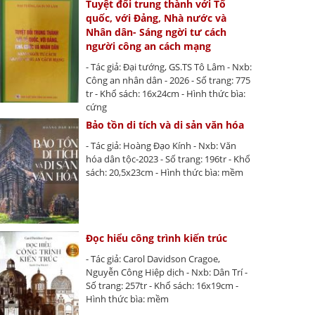
Tuyệt đối trung thành với Tổ
quốc, với Đảng, Nhà nước và
Nhân dân- Sáng ngời tư cách
người công an cách mạng
- Tác giả: Đại tướng, GS.TS Tô Lâm - Nxb:
Công an nhân dân - 2026 - Số trang: 775
tr - Khổ sách: 16x24cm - Hình thức bìa:
cứng
Bảo tồn di tích và di sản văn hóa
- Tác giả: Hoàng Đạo Kính - Nxb: Văn
hóa dân tộc-2023 - Số trang: 196tr - Khổ
sách: 20,5x23cm - Hình thức bìa: mềm
Đọc hiểu công trình kiến trúc
- Tác giả: Carol Davidson Cragoe,
Nguyễn Công Hiệp dịch - Nxb: Dân Trí -
Số trang: 257tr - Khổ sách: 16x19cm -
Hình thức bìa: mềm