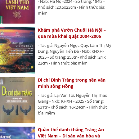
- Nxb: Hà Nội-2024 - Số trang: 184tr -
Khổ sách: 20,5x23cm - Hình thức bìa:
mềm
Khám phá Vườn Chuối Hà Nội –
qua mùa khai quật 2004-2005
- Tác giả: Nguyễn Ngọc Quý, Lâm Thị Mỹ
Dung, Nguyễn Tiến Đà - Nxb: KHXH-
2025 - Số trang: 255tr - Khổ sách: 24 x
22cm - Hình thức bìa: mềm
Di chỉ Đình Tràng trong nền văn
minh sông Hồng
- Tác giả: Lại Văn Tới, Nguyễn Thị Thao
Giang - Nxb: KHXH - 2025 - Số trang:
531tr - Khổ sách: 16x24cm - Hình thức
bìa: mềm
Quần thể danh thắng Tràng An
Việt Nam – Di sản văn hóa và