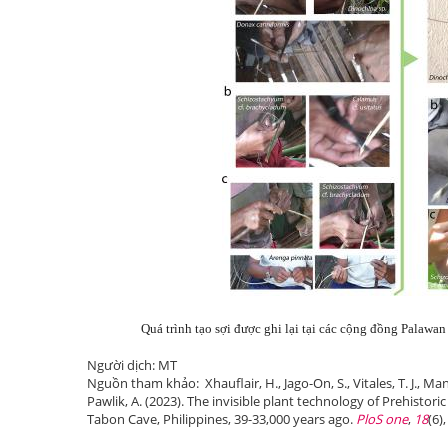
Quá trình tạo sợi được ghi lại tại các cộng đồng Palawan và 
Người dịch: MT
Nguồn tham khảo: Xhauflair, H., Jago-On, S., Vitales, T. J., Mani
Pawlik, A. (2023). The invisible plant technology of Prehistor
Tabon Cave, Philippines, 39-33,000 years ago.
PloS one
,
18
(6)