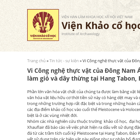
Trang chủ
»
Tin tức - sự kiện
» Vi Công nghệ thực vật của Đông
Bạn đang ở đây
Vi Công nghệ thực vật của Đông Nam Á 
làm giỏ và dây thừng tại Hang Tabon, 
Phần lớn văn hóa vật chất của chúng ta được làm bằng vật liệ
văn hóa vật liệu hữu cơ thời tiền sử này có hàng dệt may và 
trong những trường hợp rất đặc biệt và trong những hoàn cản
các địa điểm khảo cổ học vào cuối thế Pleistocene và Holoc
biệt là ở các vùng nhiệt đới.
Nhóm các nhà nghiên cứu thuộc trường khảo cổ học, đại học 
Xhauflair đã báo cáo về việc phát hiện ra dấu vết sử dụng đ
đá từ các trầm tích cuối kỷ Pleistocene tại Hang Tabon, Đảo 
vết sử dụng trên các hiện vật này giống như sự phân bố đượ