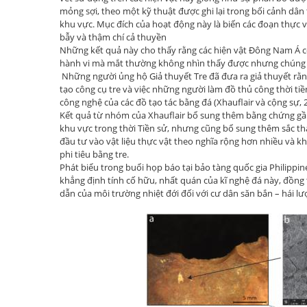
mỏng sợi, theo một kỹ thuật được ghi lại trong bối cảnh dân
khu vực. Mục đích của hoạt động này là biến các đoạn thực 
bẫy và thậm chí cả thuyền
Những kết quả này cho thấy rằng các hiện vật Đông Nam Á 
hành vi mà mắt thường không nhìn thấy được nhưng chúng t
Những người ủng hộ Giả thuyết Tre đã đưa ra giả thuyết rằ
tạo công cụ tre và việc những người làm đồ thủ công thời tiền
công nghệ của các đồ tạo tác bằng đá (Xhauflair và cộng sự, 
Kết quả từ nhóm của Xhauflair bổ sung thêm bằng chứng gần
khu vực trong thời Tiền sử, nhưng cũng bổ sung thêm sắc thá
đầu tư vào vật liệu thực vật theo nghĩa rộng hơn nhiều và k
phi tiêu bằng tre.
Phát biểu trong buổi họp báo tại bảo tàng quốc gia Philipp
khẳng định tính cố hữu, nhất quán của kĩ nghệ đá này, đồng
dẫn của môi trường nhiệt đới đối với cư dân săn bắn – hái l