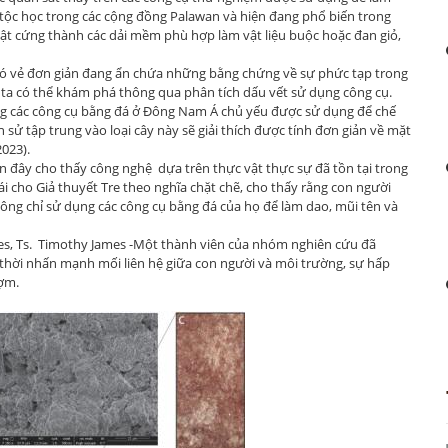
 tộc học trong các cộng đồng Palawan và hiện đang phổ biến trong
vật cứng thành các dải mềm phù hợp làm vật liệu buộc hoặc đan giỏ,
có vẻ đơn giản đang ẩn chứa những bằng chứng về sự phức tạp trong
a có thể khám phá thông qua phân tích dấu vết sử dụng công cụ.
ng các công cụ bằng đá ở Đông Nam Á chủ yếu được sử dụng để chế
 sử tập trung vào loại cây này sẽ giải thích được tính đơn giản về mặt
2023).
 đây cho thấy công nghệ dựa trên thực vật thực sự đã tồn tại trong
i cho Giả thuyết Tre theo nghĩa chặt chẽ, cho thấy rằng con người
hông chỉ sử dụng các công cụ bằng đá của họ để làm dao, mũi tên và
ines, Ts. Timothy James -Một thành viên của nhóm nghiên cứu đã
 thời nhấn mạnh mối liên hệ giữa con người và môi trường, sự hấp
ượm.