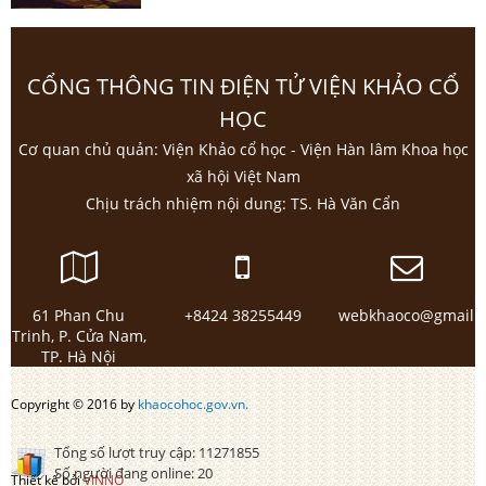
CỔNG THÔNG TIN ĐIỆN TỬ VIỆN KHẢO CỔ
HỌC
Cơ quan chủ quản: Viện Khảo cổ học - Viện Hàn lâm Khoa học
xã hội Việt Nam
Chịu trách nhiệm nội dung: TS. Hà Văn Cẩn
61 Phan Chu
+8424 38255449
webkhaoco@gmail.
Trinh, P. Cửa Nam,
TP. Hà Nội
Copyright © 2016 by
khaocohoc.gov.vn.
Tổng số lượt truy cập:
11271855
Số người đang online:
20
Thiết kế bởi
VINNO