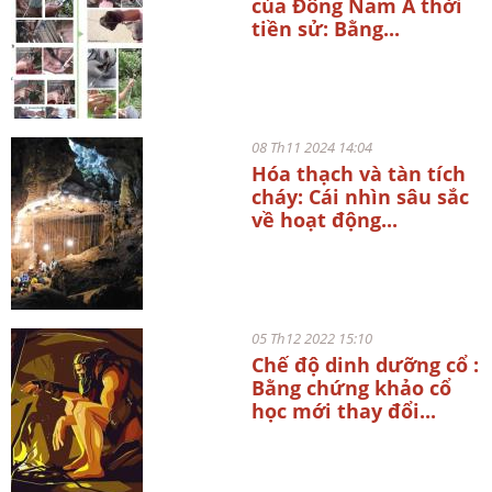
của Đông Nam Á thời
tiền sử: Bằng...
08 Th11 2024 14:04
Hóa thạch và tàn tích
cháy: Cái nhìn sâu sắc
về hoạt động...
05 Th12 2022 15:10
Chế độ dinh dưỡng cổ :
Bằng chứng khảo cổ
học mới thay đổi...