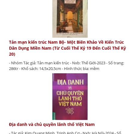
Tản mạn kiến trúc Nam Bộ- Một Biên Khảo Về Kiến Trúc
Dân Dụng Miền Nam (Từ Cuối Thế Kỷ 19 Đến Cuối Thế Kỷ
20)
- Nhóm Tác giả: Tản mạn kiến trúc - Nxb: Thế Giới-2023 - Số trang:
286tr - Khổ sách: 14,5x20,5cm - Hình thức bìa: mềm
Địa danh và chủ quyền lãnh thổ Việt Nam
- Tác giả: Kim Quang Minh, Trịnh Anh Cơ - Nxb: Hà Nội-2024 - Số