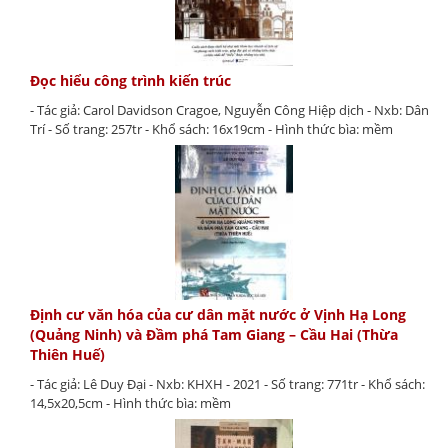
Đọc hiểu công trình kiến trúc
- Tác giả: Carol Davidson Cragoe, Nguyễn Công Hiệp dịch - Nxb: Dân
Trí - Số trang: 257tr - Khổ sách: 16x19cm - Hình thức bìa: mềm
Định cư văn hóa của cư dân mặt nước ở Vịnh Hạ Long
(Quảng Ninh) và Đầm phá Tam Giang – Cầu Hai (Thừa
Thiên Huế)
- Tác giả: Lê Duy Đại - Nxb: KHXH - 2021 - Số trang: 771tr - Khổ sách:
14,5x20,5cm - Hình thức bìa: mềm