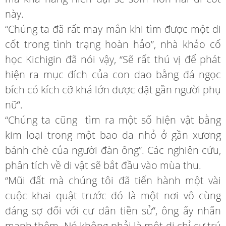
này.
“Chúng ta đã rất may mắn khi tìm được một di
cốt trong tình trạng hoàn hảo”, nhà khảo cổ
học Kichigin đã nói vậy, “Sẽ rất thú vị để phát
hiện ra mục đích của con dao bằng đá ngọc
bích có kích cỡ khá lớn được đặt gần người phụ
nữ”.
“Chúng ta cũng tìm ra một số hiện vật bằng
kim loại trong một bao da nhỏ ở gần xương
bánh chè của người đàn ông”. Các nghiên cứu,
phân tích về di vật sẽ bắt đầu vào mùa thu.
“Mũi đất mà chúng tôi đã tiến hành một vài
cuộc khai quật trước đó là một nơi vô cùng
đáng sợ đối với cư dân tiền sử”, ông ấy nhấn
mạnh thêm. Nó không phải là một di chỉ cư trú