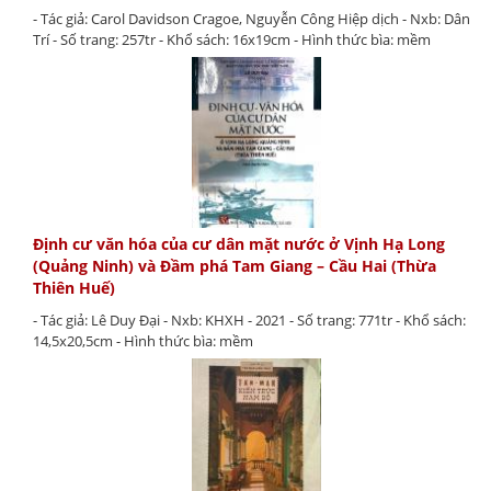
- Tác giả: Carol Davidson Cragoe, Nguyễn Công Hiệp dịch - Nxb: Dân
Trí - Số trang: 257tr - Khổ sách: 16x19cm - Hình thức bìa: mềm
Định cư văn hóa của cư dân mặt nước ở Vịnh Hạ Long
(Quảng Ninh) và Đầm phá Tam Giang – Cầu Hai (Thừa
Thiên Huế)
- Tác giả: Lê Duy Đại - Nxb: KHXH - 2021 - Số trang: 771tr - Khổ sách:
14,5x20,5cm - Hình thức bìa: mềm