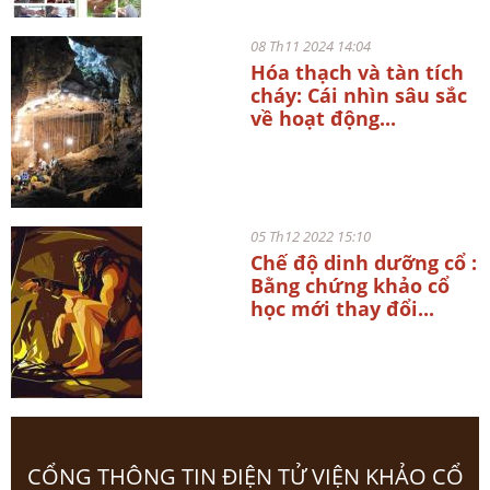
08 Th11 2024 14:04
Hóa thạch và tàn tích
cháy: Cái nhìn sâu sắc
về hoạt động...
05 Th12 2022 15:10
Chế độ dinh dưỡng cổ :
Bằng chứng khảo cổ
học mới thay đổi...
CỔNG THÔNG TIN ĐIỆN TỬ VIỆN KHẢO CỔ