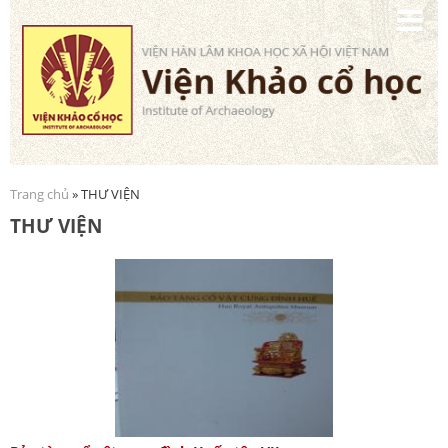
Nhảy
đến
nội
dung
Trang chủ
» THƯ VIỆN
Bạn đang ở đây
THƯ VIỆN