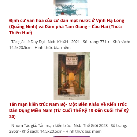
Định cư văn hóa của cư dân mặt nước ở Vịnh Hạ Long
(Quảng Ninh) và Đầm phá Tam Giang – Cầu Hai (Thừa
Thiên Huế)
- Tác giả: Lê Duy Đại - Nxb: KHXH - 2021 - Số trang: 771tr - Khổ sách:
14,5x20,5cm - Hình thức bìa: mềm
Tản mạn kiến trúc Nam Bộ- Một Biên Khảo Về Kiến Trúc
Dân Dụng Miền Nam (Từ Cuối Thế Kỷ 19 Đến Cuối Thế Kỷ
20)
- Nhóm Tác giả: Tản mạn kiến trúc - Nxb: Thế Giới-2023 - Số trang:
286tr - Khổ sách: 14,5x20,5cm - Hình thức bìa: mềm