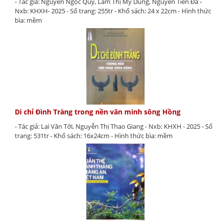
- Tác giả: Nguyễn Ngọc Quý, Lâm Thị Mỹ Dung, Nguyễn Tiến Đà -
Nxb: KHXH- 2025 - Số trang: 255tr - Khổ sách: 24 x 22cm - Hình thức
bìa: mềm
Di chỉ Đình Tràng trong nền văn minh sông Hồng
- Tác giả: Lại Văn Tới, Nguyễn Thị Thao Giang - Nxb: KHXH - 2025 - Số
trang: 531tr - Khổ sách: 16x24cm - Hình thức bìa: mềm