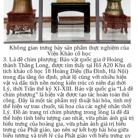
Không gian trưng bày sản phẩm thực nghiệm của
Viện Khảo cổ học
3. Lá đề chim phượng: Bảo vật quốc gia ở Hoàng
thành Thăng Long, được tìm thấy tại Hố A20 Khu di
tích khảo cổ học 18 Hoàng Diệu (Ba Đình, Hà Nội)
trong địa tầng ổn định, phát lộ cùng với nhiều hiện
vật và dấu tích nền móng kiến trúc có niên đại thời
Lý, thời Trần thế kỷ XI-XIII. Bảo vật quốc gia “Lá đề
chim phượng” là hiện vật được tạo tác hoàn toàn thủ
công. Đây là một tác phẩm mỹ thuật hài hòa, tinh mỹ
thể hiện sự trau chuốt, tài hoa của các nghệ nhân thời
Lý. Đồ án trang trí chim phượng trong lòng lá đề đã
thể hiện tính biểu tượng cao nhất, vừa phản ánh giá trị
biểu trưng của hoàng gia, vừa phản ảnh giá trị biểu
trưng của Phật giáo, tạo nên sự kết hợp hài hòa giữa
biểu tượng và triết lý của Phật giáo với biểu trưng uy