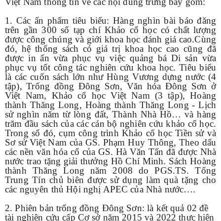
Việt Nam thông tin về các nội dung trưng bày gồm:
1. Các ấn phẩm tiêu biểu: Hàng nghìn bài báo đăng
trên gần 300 số tạp chí Khảo cổ học có chất lượng
được công chúng và giới khoa học đánh giá cao.Cùng
đó, hệ thống sách có giá trị khoa học cao cũng đã
được in ấn vừa phục vụ việc quảng bá Di sản vừa
phục vụ tốt công tác nghiên cứu khoa học. Tiêu biểu
là các cuốn sách lớn như Hùng Vương dựng nước (4
tập), Trống đồng Đông Sơn, Văn hóa Đông Sơn ở
Việt Nam, Khảo cổ học Việt Nam (3 tập), Hoàng
thành Thăng Long, Hoàng thành Thăng Long - Lịch
sử nghìn năm từ lòng đất, Thành Nhà Hồ… và hàng
trăm đầu sách của các cán bộ nghiên cứu khảo cổ học.
Trong số đó, c
ụm công trình Khảo cổ học Tiền sử và
Sơ sử Việt Nam của GS. Phạm Huy Thông, Theo dấu
các nền văn hóa cổ của GS. Hà Văn Tấn đã được Nhà
nước trao tặng giải thưởng Hồ Chí Minh. Sách Hoàng
thành Thăng Long năm 2008 do PGS.TS. Tống
Trung Tín chủ biên được sử dụng làm quà tặng cho
các nguyên thủ Hội nghị APEC của Nhà nước….
2. Phiên bản trống đồng Đông Sơn: là kết quả 02 đề
tài nghiên cứu cấp Cơ sở năm 2015 và 2022 thực hiện