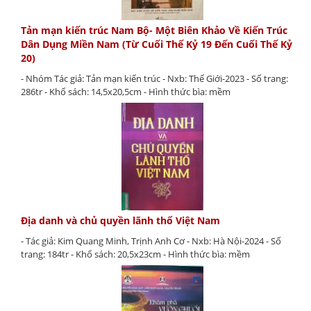
Tản mạn kiến trúc Nam Bộ- Một Biên Khảo Về Kiến Trúc
Dân Dụng Miền Nam (Từ Cuối Thế Kỷ 19 Đến Cuối Thế Kỷ
20)
- Nhóm Tác giả: Tản mạn kiến trúc - Nxb: Thế Giới-2023 - Số trang:
286tr - Khổ sách: 14,5x20,5cm - Hình thức bìa: mềm
Địa danh và chủ quyền lãnh thổ Việt Nam
- Tác giả: Kim Quang Minh, Trịnh Anh Cơ - Nxb: Hà Nội-2024 - Số
trang: 184tr - Khổ sách: 20,5x23cm - Hình thức bìa: mềm