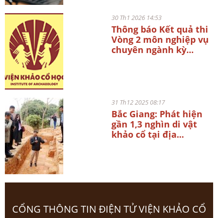
30 Th1 2026 14:53
Thông báo Kết quả thi
Vòng 2 môn nghiệp vụ
chuyên ngành kỳ...
31 Th12 2025 08:17
Bắc Giang: Phát hiện
gần 1,3 nghìn di vật
khảo cổ tại địa...
CỔNG THÔNG TIN ĐIỆN TỬ VIỆN KHẢO CỔ