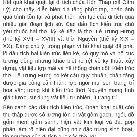
Kết quả khai quật tại di tích chùa Hòn Tháp (xã Cẩm
Lý) cho thấy, diễn biến địa tầng phức tạp, phản ánh
quá trình tồn tại và phát triển liên tục của di tích qua
nhiều giai đoạn lịch sử. Các dấu tích kiến trúc chủ
yếu thuộc hai thời kỳ kế tiếp là thời Lê Trung Hưng
(thế kỷ XVII – XVIII) và thời Nguyễn (thế kỷ XIX –
XX). Đáng chú ý, trong phạm vi hố khai quật đã phát
lộ dấu tích hai kiến trúc liền kề, có quy mô và bố cục
tương đồng nhưng khác biệt rõ rệt về kỹ thuật xây
dựng, vật liệu lợp mái và hệ thống chân cột. Kiến trúc
thời Lê Trung Hưng có kết cấu quy chuẩn, chân tảng
được gia công cẩn thận, lợp ngói mũi sen trang trí
hoa văn; trong khi kiến trúc thời Nguyễn mang tính
giản lược, sử dụng vật liệu tự nhiên, ít trang trí.
Bên cạnh các dấu tích kiến trúc, Đoàn khai quật còn
thu thập được số lượng lớn di vật gồm gạch, ngói, đồ
gốm men, gốm sành, hiện vật kim loại và đá, góp
phần làm rõ niên đại cũng như đặc trưng sinh hoạt,
tín ngưỡng của di tích qua các thời kỳ.