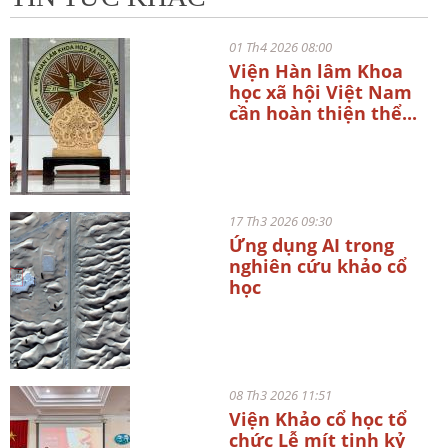
01 Th4 2026 08:00
Viện Hàn lâm Khoa
học xã hội Việt Nam
cần hoàn thiện thể...
17 Th3 2026 09:30
Ứng dụng AI trong
nghiên cứu khảo cổ
học
08 Th3 2026 11:51
Viện Khảo cổ học tổ
chức Lễ mít tinh kỷ