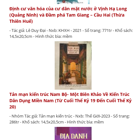
Định cư văn hóa của cư dân mặt nước ở Vịnh Hạ Long
(Quảng Ninh) và Đầm phá Tam Giang – Cầu Hai (Thừa
Thiên Huế)
- Tác giả: Lê Duy Đại - Nxb: KHXH - 2021 - Số trang: 771tr - Khổ sách:
14,5x20,5cm - Hình thức bìa: mềm
Tản mạn kiến trúc Nam Bộ- Một Biên Khảo Về Kiến Trúc
Dân Dụng Miền Nam (Từ Cuối Thế Kỷ 19 Đến Cuối Thế Kỷ
20)
- Nhóm Tác giả: Tản mạn kiến trúc - Nxb: Thế Giới-2023 - Số trang:
286tr - Khổ sách: 14,5x20,5cm - Hình thức bìa: mềm