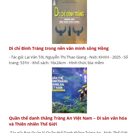
Di chỉ Đình Tràng trong nền văn minh sông Hồng
- Tác giả: Lại Văn Tới, Nguyễn Thị Thao Giang - Nxb: KHXH - 2025 - Số
trang: 531tr - Khổ sách: 16x24cm - Hình thức bìa: mềm
Quần thể danh thắng Tràng An Việt Nam – Di sản văn hóa
và Thiên nhiên Thế Giới
-Tác giả: Ban Quản lý Quần thể Danh thắng Tràng An - Nxb: Thế Giới-