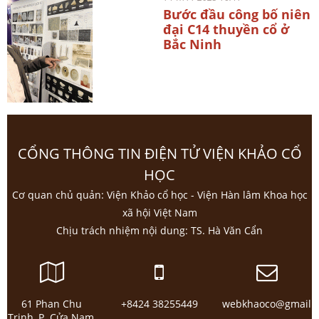
Bước đầu công bố niên
đại C14 thuyền cổ ở
Bắc Ninh
CỔNG THÔNG TIN ĐIỆN TỬ VIỆN KHẢO CỔ
HỌC
Cơ quan chủ quản: Viện Khảo cổ học - Viện Hàn lâm Khoa học
xã hội Việt Nam
Chịu trách nhiệm nội dung: TS. Hà Văn Cẩn
61 Phan Chu
+8424 38255449
webkhaoco@gmail.
Trinh, P. Cửa Nam,