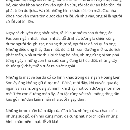
bố, các nhà khoa học tìm vào nghiên cứu, rồi các dự án bảo tồn, rồi
phát triển du lịch… Và rồi, những hình khắc sẽ biến mất. Các nhà
khoa học vẫn chưa tìm được câu trả lời. Và như vậy, ông sẽ là người
có lỗi với tổ tiên.
Ngay cả chuyện ông phát hiện, rồi hì hục mở ra con đường lên
Fasipan ngắn nhất, nhanh nhất, dễ đi nhất, tưởng là chiến công
được người đời ghi tạc, nhưng thực tế, người ta đã bỏ quên ông.
Nhưng điều ông thấy đau nhất, đó là, khi con đường mở ra, du lịch
phát triển, Nhà nước thu lợi chẳng bõ bèn, nhưng rừng bị tàn phá
từng ngày, những con thú cuối cùng đang bị tiêu diệt, những cây
thuốc quý chảy tuồn tuột ra nước ngoài…
Nhưng bí mật về bãi đá cổ có hình khắc trong đại ngàn Hoàng Liên
Sơn ấy ông không giữ được mãi. Bởi vì, mới đây, khi xuyên qua đại
ngàn vân sam, ông đã giật mình khi thấy một con đường mòn mới
mở. Trên con đường mòn ấy, lâm tặc cùng với trâu mộng rồng rắn
kéo gỗ như đàn kiến nhẩn nha suốt ngày đêm.
Những bước chân bầm dập của đàn trâu, những cú va chạm của
những súc gỗ, đến núi cũng mòn, đá cũng nát, nói chi đến những
hình khắc mềm mại, dễ vỡ kia!