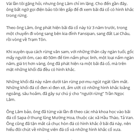
Vài lần tôi gặng hỏi, nhưng ông Lâm chỉ im lặng. Cho đến gần đây,
ông bất ngờ gọi điện bảo tôi lên gấp để đi xem bãi đá cổ có hình khắc
trong rừng.
Theo ông Lâm, ông phát hiện bãi đá cổ này từ 3 năm trước, trong
một chuyến đi vòng sang bên kia đỉnh Fansipan, sang đất Lai Châu,
rồi vòng về Trạm Tôn.
Khi xuyên qua cách rừng vân sam, với những thân cây ngàn tuổi, gốc
mấy người ôm, cao 40-50m để tìm nấm phục linh, một loại nấm ngàn
năm, giá trị hơn vàng, ông đã phát hiện ra một bãi đá cổ, mà trên
mặt những khối đá đều có hình khắc.
Những khối đá này nằm dưới tán rừng pơ-mu ngút ngát tầm mắt.
Những khối đá cổ đen xì đen xịt, ẩm ướt có những hình khắc loằng
ngoằng, sâu hoắm, đã gây sự chú ý cho “người rừng” Trần Ngọc
Lâm.
Ông Lâm bảo, ông đã từng vài lần đi theo các nhà khoa học vào bãi
đá cổ Sapa ở thung lũng Mường Hoa, thuộc các xã Hầu Thào, Tả Van.
Ông cũng đã tận mắt cả chục hòn đá có hình khắc ở bãi đá này, nên
hiểu đôi chút về những viên đá cổ và những hình khắc cổ xưa.