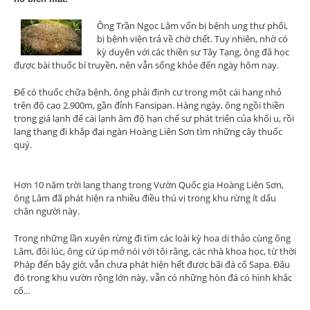
Ông Trần Ngọc Lâm vốn bị bệnh ung thư phổi,
bị bệnh viện trả về chờ chết. Tuy nhiên, nhờ có
kỳ duyên với các thiền sư Tây Tạng, ông đã học
được bài thuốc bí truyền, nên vẫn sống khỏe đến ngày hôm nay.
Để có thuốc chữa bệnh, ông phải định cư trong một cái hang nhỏ
trên độ cao 2.900m, gần đỉnh Fansipan. Hàng ngày, ông ngồi thiền
trong giá lạnh để cái lạnh âm độ hạn chế sự phát triển của khối u, rồi
lang thang đi khắp đại ngàn Hoàng Liên Sơn tìm những cây thuốc
quý.
Hơn 10 năm trời lang thang trong Vườn Quốc gia Hoàng Liên Sơn,
ông Lâm đã phát hiện ra nhiều điều thú vị trong khu rừng ít dấu
chân người này.
Trong những lần xuyên rừng đi tìm các loài kỳ hoa dị thảo cùng ông
Lâm, đôi lúc, ông cứ úp mở nói với tôi rằng, các nhà khoa học, từ thời
Pháp đến bây giờ, vẫn chưa phát hiện hết được bãi đá cổ Sapa. Đâu
đó trong khu vườn rộng lớn này, vẫn có những hòn đá có hình khắc
cổ…