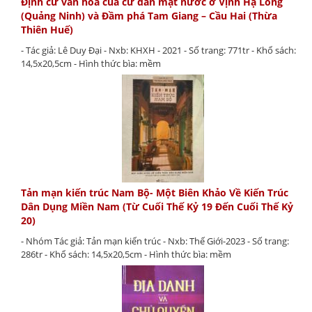
Định cư văn hóa của cư dân mặt nước ở Vịnh Hạ Long
(Quảng Ninh) và Đầm phá Tam Giang – Cầu Hai (Thừa
Thiên Huế)
- Tác giả: Lê Duy Đại - Nxb: KHXH - 2021 - Số trang: 771tr - Khổ sách:
14,5x20,5cm - Hình thức bìa: mềm
Tản mạn kiến trúc Nam Bộ- Một Biên Khảo Về Kiến Trúc
Dân Dụng Miền Nam (Từ Cuối Thế Kỷ 19 Đến Cuối Thế Kỷ
20)
- Nhóm Tác giả: Tản mạn kiến trúc - Nxb: Thế Giới-2023 - Số trang:
286tr - Khổ sách: 14,5x20,5cm - Hình thức bìa: mềm