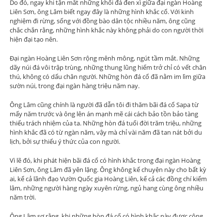
Do đó, ngay khi tận mắt những khối đá đen xì giữa đại ngàn Hoàng
Liên Sơn, ông Lâm biết ngay đây là những hình khắc cổ. Với kinh
nghiệm đi rừng, sống với đồng bào dân tộc nhiều năm, ông cũng
chắc chắn rằng, những hình khắc này không phải do con người thời
hiện đại tạo nên.
Đại ngàn Hoàng Liên Sơn rộng mênh mông, ngút tầm mắt. Những
dãy núi đá vôi trập trùng, những thung lũng hiểm trở chỉ có vết chân
thú, không có dấu chân người. Những hòn đá cổ đã nằm im lìm giữa
sườn núi, trong đại ngàn hàng triệu năm nay.
Ông Lâm cũng chính là người đã dẫn tôi đi thăm bãi đá cổ Sapa từ
mấy năm trước và ông lên án mạnh mẽ cái cách bảo tồn bảo tàng
thiếu trách nhiệm của ta. Những hòn đá tuổi đời trăm triệu, những
hình khắc đã có từ ngàn năm, vậy mà chỉ vài năm đã tan nát bởi du
lịch, bởi sự thiếu ý thức của con người.
Vì lẽ đó, khi phát hiện bãi đá cổ có hình khắc trong đại ngàn Hoàng
Liên Sơn, ông Lâm đã yên lặng. Ông không kể chuyện này cho bất kỳ
ai, kể cả lãnh đạo Vườn Quốc gia Hoàng Liên, kể cả các đồng chí kiểm
lâm, những người hàng ngày xuyên rừng, ngủ hang cùng ông nhiều
năm trời.
Ông Lâm sợ rằng, khi những hòn đá cổ có hình khắc này được công