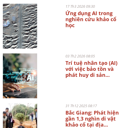
17 Th3 2026 09:30
Ứng dụng AI trong
nghiên cứu khảo cổ
học
03 Th2 2026 08:05
Trí tuệ nhân tạo (AI)
với việc bảo tồn và
phát huy di sản...
31 Th12 2025 08:17
Bắc Giang: Phát hiện
gần 1,3 nghìn di vật
khảo cổ tại địa...