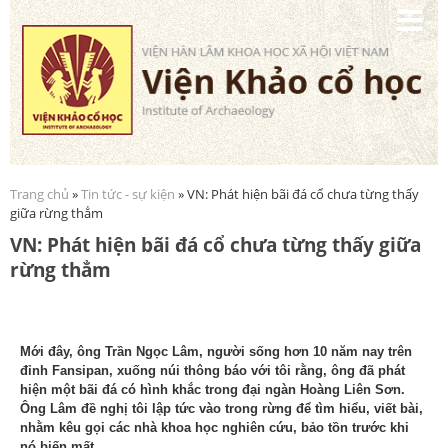
Nhảy
đến
nội
dung
Trang chủ
»
Tin tức - sự kiện
» VN: Phát hiện bãi đá cổ chưa từng thấy
Bạn đang ở đây
giữa rừng thẳm
VN: Phát hiện bãi đá cổ chưa từng thấy giữa
rừng thẳm
Mới đây, ông Trần Ngọc Lâm, người sống hơn 10 năm nay trên
đỉnh Fansipan, xuống núi thông báo với tôi rằng, ông đã phát
hiện một bãi đá có hình khắc trong đại ngàn Hoàng Liên Sơn.
Ông Lâm đề nghị tôi lập tức vào trong rừng để tìm hiểu, viết bài,
nhằm kêu gọi các nhà khoa học nghiên cứu, bảo tồn trước khi
nó biến mất.