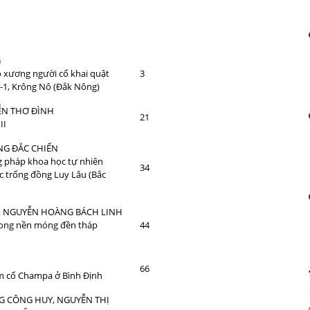
G
 xương người cổ khai quật
3
-1, Krông Nô (Đắk Nông)
ỄN THƠ ĐÌNH
21
II
NG ĐẮC CHIẾN
 pháp khoa học tự nhiên
34
 trống đồng Luy Lâu (Bắc
h)
 NGUYỄN HOÀNG BÁCH LINH
rong nền móng đền tháp
44
66
m cổ Champa ở Bình Định
NG CÔNG HUY, NGUYỄN THỊ