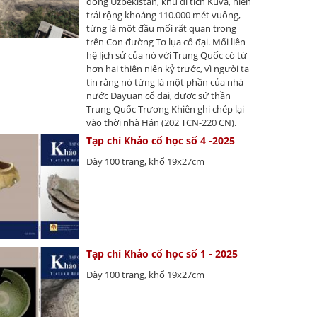
đông Uzbekistan, khu di tích Kuva, hiện
trải rộng khoảng 110.000 mét vuông,
từng là một đầu mối rất quan trọng
trên Con đường Tơ lụa cổ đại. Mối liên
hệ lịch sử của nó với Trung Quốc có từ
hơn hai thiên niên kỷ trước, vì người ta
tin rằng nó từng là một phần của nhà
nước Dayuan cổ đại, được sứ thần
Trung Quốc Trương Khiên ghi chép lại
vào thời nhà Hán (202 TCN-220 CN).
Tạp chí Khảo cổ học số 4 -2025
Dày 100 trang, khổ 19x27cm
Tạp chí Khảo cổ học số 1 - 2025
Dày 100 trang, khổ 19x27cm