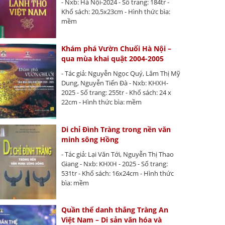
- Nxb: Hà Nội-2024 - Số trang: 184tr -
Khổ sách: 20,5x23cm - Hình thức bìa:
mềm
Khám phá Vườn Chuối Hà Nội –
qua mùa khai quật 2004-2005
- Tác giả: Nguyễn Ngọc Quý, Lâm Thị Mỹ
Dung, Nguyễn Tiến Đà - Nxb: KHXH-
2025 - Số trang: 255tr - Khổ sách: 24 x
22cm - Hình thức bìa: mềm
Di chỉ Đình Tràng trong nền văn
minh sông Hồng
- Tác giả: Lại Văn Tới, Nguyễn Thị Thao
Giang - Nxb: KHXH - 2025 - Số trang:
531tr - Khổ sách: 16x24cm - Hình thức
bìa: mềm
Quần thể danh thắng Tràng An
Việt Nam – Di sản văn hóa và