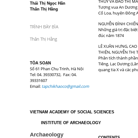
THỦY VÀ ĐÀO THỊ MA
Thái Thị Ngọc Hân
Tượng vua An Dươ
Thân Thị Hằng
Cổ Loa, huyện Đông A
NGUYỄN ĐÌNH CHIẾ
TRÌNH BÀY BÌA
Những giá trị đặc bi
đúc năm 1874
Thân Thị Hằng
LÊ XUÂN HƯNG, CAO
THIỆN, NGUYỄN THỊ
Phân tích thành phần
TÒA SOẠN
Tiêng, Lạc Dương (Lâ
Số 61 Phan Chu Trinh, Hà Nội
quang tia X và các p
Tel: 04. 39330732, Fax: 04.
39331607
Email:
tapchikhaoco@gmail.com
VIETNAM ACADEMY OF SOCIAL SCIENCES
INSTITUTE OF ARCHAEOLOGY
Archaeology
CONTENTS