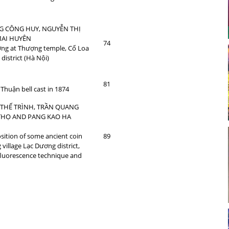
NG CÔNG HUY, NGUYỄN THỊ
MAI HUYÊN
74
ơng at Thượng temple, Cổ Loa
strict (Hà Nội)
N
81
 Thuận bell cast in 1874
 THẾ TRÌNH, TRẦN QUANG
 THỌ AND PANG KAO HA
sition of some ancient coin
89
village Lạc Dương district,
fluorescence technique and