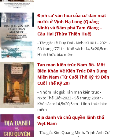
Định cư văn hóa của cư dân mặt
nước ở Vịnh Hạ Long (Quảng
Ninh) và Đầm phá Tam Giang –
Cầu Hai (Thừa Thiên Huế)
- Tác giả: Lê Duy Đại - Nxb: KHXH - 2021 -
Số trang: 771tr - Khổ sách: 14,5x20,5cm -
Hình thức bìa: mềm
Tản mạn kiến trúc Nam Bộ- Một
Biên Khảo Về Kiến Trúc Dân Dụng
Miền Nam (Từ Cuối Thế Kỷ 19 Đến
Cuối Thế Kỷ 20)
- Nhóm Tác giả: Tản mạn kiến trúc -
Nxb: Thế Giới-2023 - Số trang: 286tr -
Khổ sách: 14,5x20,5cm - Hình thức bìa:
mềm
Địa danh và chủ quyền lãnh thổ
Việt Nam
- Tác giả: Kim Quang Minh, Trịnh Anh Cơ