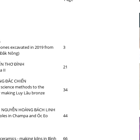
G
ones excavated in 2019 from
3
(Đắk Nông)
ỄN THƠ ĐÌNH
21
 II
NG ĐẮC CHIẾN
l science methods to the
34
r making Luy Lâu bronze
ắc Ninh)
 NGUYỄN HOÀNG BÁCH LINH
holes in Champa and Óc Eo
44
eramics - making kilns in Bình
66