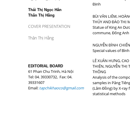
Định
Thái Thị Ngọc Hân
Thân Thị Hằng
BÙI VĂN LIÊM, HOÀ
THỦY AND ĐÀO THỊ 
COVER PRESENTATION
Statue of King An Dư
commune, Đông Anh di
Thân Thị Hằng
NGUYỄN ĐÌNH CHIẾ
Special values of Bình
LÊ XUÂN HƯNG, CAO
THIỆN, NGUYỄN THỊ
EDITORIAL BOARD
61 Phan Chu Trinh, Hà Nội
THÔNG
Tel: 04. 39330732, Fax: 04.
Analysis of the compo
39331607
samples in Păng Tiêng 
Email:
tapchikhaoco@gmail.com
(Lâm Đồng) by X-ray 
statistical methods