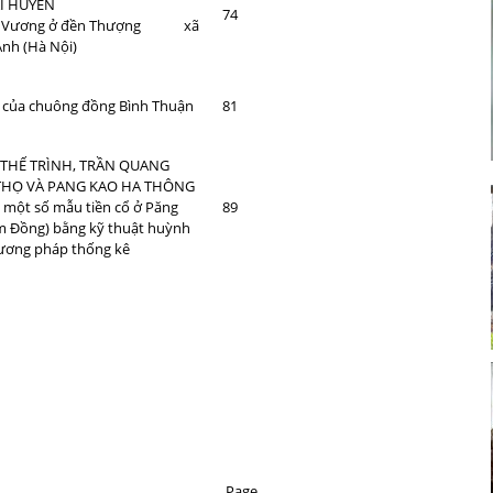
I HUYÊN
74
ng Vương ở đền Thượng xã
nh (Hà Nội)
N
ệt của chuông đồng Bình Thuận
81
 THẾ TRÌNH, TRẦN QUANG
 THỌ VÀ PANG KAO HA THÔNG
 một số mẫu tiền cổ ở Păng
89
m Đồng) bằng kỹ thuật huỳnh
hương pháp thống kê
Page