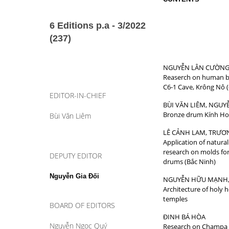
6 Editions p.a - 3/2022
(237)
NGUYỄN LÂN CƯỜN
Reaserch on human b
C6-1 Cave, Krông Nô 
EDITOR-IN-CHIEF
BÙI VĂN LIÊM, NGUY
Bronze drum Kính Hoa
Bùi Văn Liêm
LÊ CẢNH LAM, TRƯƠ
Application of natura
research on molds fo
DEPUTY EDITOR
drums (B
Nguyễn Gia Đối
NGUYỄN HỮU MẠNH,
Architecture of holy 
temples
BOARD OF EDITORS
ĐINH BÁ HÒA
Nguyễn Ngọc Quý
Research on Champa c