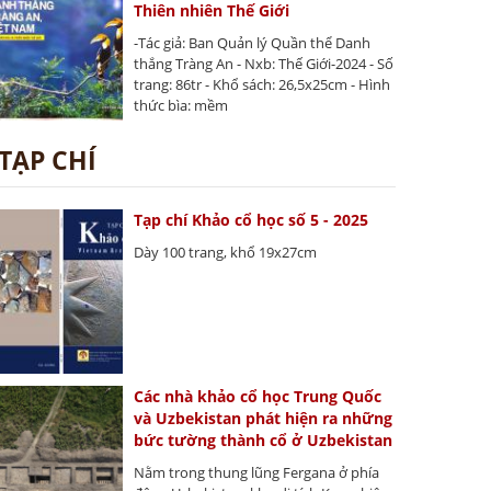
Thiên nhiên Thế Giới
-Tác giả: Ban Quản lý Quần thể Danh
thắng Tràng An - Nxb: Thế Giới-2024 - Số
trang: 86tr - Khổ sách: 26,5x25cm - Hình
thức bìa: mềm
TẠP CHÍ
Tạp chí Khảo cổ học số 5 - 2025
Dày 100 trang, khổ 19x27cm
Các nhà khảo cổ học Trung Quốc
và Uzbekistan phát hiện ra những
bức tường thành cổ ở Uzbekistan
Nằm trong thung lũng Fergana ở phía