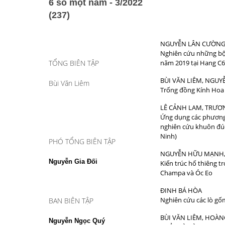
6 số một năm - 3/2022
(237)
NGUYỄN LÂN CƯỜN
Nghiên cứu những bộ
TỔNG BIÊN TẬP
năm 2019 tại Hang C6
BÙI VĂN LIÊM, NGUY
Bùi Văn Liêm
Trống đồng Kính Hoa 
LÊ CẢNH LAM, TRƯƠ
Ứng dụng các phương
nghiên cứu khuôn đúc
Nin
PHÓ TỔNG BIÊN TẬP
NGUYỄN HỮU MẠNH,
Nguyễn Gia Đối
Kiến trúc hố thiêng t
Champa và Óc Eo
ĐINH BÁ HÒA
Nghiên cứu các lò gố
BAN BIÊN TẬP
BÙI VĂN LIÊM, HOÀ
Nguyễn Ngọc Quý