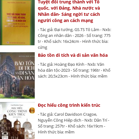
Tuyệt đối trung thành với Tổ
quốc, với Đảng, Nhà nước và
Nhân dân- Sáng ngời tư cách
người công an cách mạng
- Tác giả: Đại tướng, GS.TS Tô Lâm - Nxb:
Công an nhân dân - 2026 - Số trang: 775
tr - Khổ sách: 16x24cm - Hình thức bìa:
cứng
Bảo tồn di tích và di sản văn hóa
- Tác giả: Hoàng Đạo Kính - Nxb: Văn
hóa dân tộc-2023 - Số trang: 196tr - Khổ
sách: 20,5x23cm - Hình thức bìa: mềm
Đọc hiểu công trình kiến trúc
- Tác giả: Carol Davidson Cragoe,
Nguyễn Công Hiệp dịch - Nxb: Dân Trí -
Số trang: 257tr - Khổ sách: 16x19cm -
Hình thức bìa: mềm