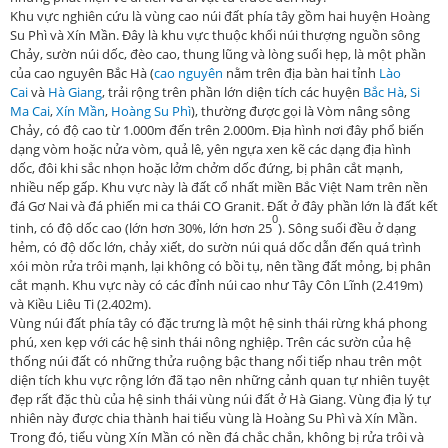
Khu vực nghiên cứu là vùng cao núi đất phía tây gồm hai huyện Hoàng
Su Phì và Xín Mần. Đây là khu vực thuộc khối núi thượng nguồn sông
Chảy, sườn núi dốc, đèo cao, thung lũng và lòng suối hẹp, là một phần
của cao nguyên Bắc Hà (
cao nguyên
nằm trên địa bàn hai tỉnh
Lào
Cai
và
Hà Giang
, trải rộng trên phần lớn diện tích các huyện
Bắc Hà
,
Si
Ma Cai
,
Xín Mần
,
Hoàng Su Phì
), thường được gọi là Vòm nâng sông
Chảy, có độ cao từ 1.000m đến trên 2.000m. Địa hình nơi đây phổ biến
dạng vòm hoặc nửa vòm, quả lê, yên ngựa xen kẽ các dạng địa hình
dốc, đôi khi sắc nhọn hoặc lởm chởm dốc đứng, bị phân cắt mạnh,
nhiều nếp gấp. Khu vực này là đất cổ nhất miền Bắc Việt Nam trên nền
đá Gơ Nai và đá phiến mi ca thái CO Granit. Đất ở đây phần lớn là đất kết
0
tinh, có độ dốc cao (lớn hơn 30%, lớn hơn 25
). Sông suối đều ở dạng
hẻm, có độ dốc lớn, chảy xiết, do sườn núi quá dốc dẫn đến quá trình
xói mòn rửa trôi mạnh, lại không có bồi tụ, nên tầng đất mỏng, bị phân
cắt mạnh. Khu vực này có các đỉnh núi cao như Tây Côn Lĩnh (2.419m)
và Kiều Liêu Ti (2.402m).
Vùng núi đất phía tây có đặc trưng là một hệ sinh thái rừng khá phong
phú, xen kẹp với các hệ sinh thái nông nghiệp. Trên các sườn của hệ
thống núi đất có những thửa ruộng bậc thang nối tiếp nhau trên một
diện tích khu vực rộng lớn đã tạo nên những cảnh quan tự nhiên tuyệt
đẹp rất đặc thù của hệ sinh thái vùng núi đất ở Hà Giang. Vùng địa lý tự
nhiên này được chia thành hai tiểu vùng là Hoàng Su Phì và Xín Mần.
Trong đó, tiểu vùng Xín Mần có nền đá chắc chắn, không bị rửa trôi và