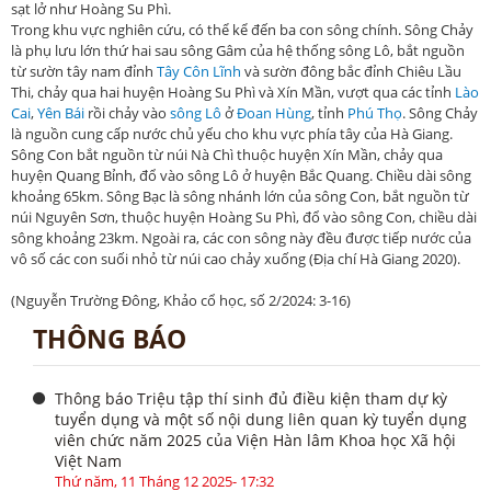
sạt lở như Hoàng Su Phì.
Trong khu vực nghiên cứu, có thể kể đến ba con sông chính. Sông Chảy
là phụ lưu lớn thứ hai sau sông Gâm của hệ thống sông Lô, bắt nguồn
từ sườn tây nam đỉnh
Tây Côn Lĩnh
và sườn đông bắc đỉnh Chiêu Lầu
Thi, chảy qua hai huyện Hoàng Su Phì và Xín Mần, vượt qua các tỉnh
Lào
Cai
,
Yên Bái
rồi chảy vào
sông Lô
ở
Đoan Hùng
, tỉnh
Phú Thọ
. Sông Chảy
là nguồn cung cấp nước chủ yếu cho khu vực phía tây của Hà Giang.
Sông Con bắt nguồn từ núi Nà Chì thuộc huyện Xín Mần, chảy qua
huyện Quang Bỉnh, đổ vào sông Lô ở huyện Bắc Quang. Chiều dài sông
khoảng 65km. Sông Bạc là sông nhánh lớn của sông Con, bắt nguồn từ
núi Nguyên Sơn, thuộc huyện Hoàng Su Phì, đổ vào sông Con, chiều dài
sông khoảng 23km. Ngoài ra, các con sông này đều được tiếp nước của
vô số các con suối nhỏ từ núi cao chảy xuống (Địa chí Hà Giang 2020).
(Nguyễn Trường Đông, Khảo cổ học, số 2/2024: 3-16)
THÔNG BÁO
Thông báo Triệu tập thí sinh đủ điều kiện tham dự kỳ
tuyển dụng và một số nội dung liên quan kỳ tuyển dụng
viên chức năm 2025 của Viện Hàn lâm Khoa học Xã hội
Việt Nam
Thứ năm, 11 Tháng 12 2025- 17:32