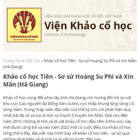
Nhảy
đến
nội
dung
Trang chủ
»
TẠP CHÍ
» Khảo cổ học Tiền - Sơ sử Hoàng Su Phì và Xín Mần
Bạn đang ở đây
(Hà Giang)
Khảo cổ học Tiền - Sơ sử Hoàng Su Phì và Xín
Mần (Hà Giang)
Khảo cổ học vùng đất phía tây tỉnh Hà Giang còn tương đối trẻ so với
khu vực Cao nguyên đá Đồng Văn và khu vực thấp thung lũng sông Lô,
sông Gâm. Trong thập niên đầu tiên của thế kỷ XXI, chỉ phát hiện duy
nhất bãi đá cổ và hai di tích cự thạch ở huyện Xín Mần. Mãi cho đến
năm 2015, những di tích và di vật khảo cổ học đầu tiên ở khu vực này
mới được công bố và vào năm 2022 mới có cuộc điều tra khảo cổ học
tổng thể ở đây. Bài viết này trình bày về khảo cổ học tiền - sơ sử qua
những phát hiện về di tích và di vật từ trước đến nay.