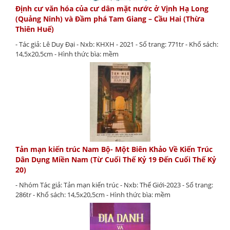
Định cư văn hóa của cư dân mặt nước ở Vịnh Hạ Long
(Quảng Ninh) và Đầm phá Tam Giang – Cầu Hai (Thừa
Thiên Huế)
- Tác giả: Lê Duy Đại - Nxb: KHXH - 2021 - Số trang: 771tr - Khổ sách:
14,5x20,5cm - Hình thức bìa: mềm
Tản mạn kiến trúc Nam Bộ- Một Biên Khảo Về Kiến Trúc
Dân Dụng Miền Nam (Từ Cuối Thế Kỷ 19 Đến Cuối Thế Kỷ
20)
- Nhóm Tác giả: Tản mạn kiến trúc - Nxb: Thế Giới-2023 - Số trang:
286tr - Khổ sách: 14,5x20,5cm - Hình thức bìa: mềm