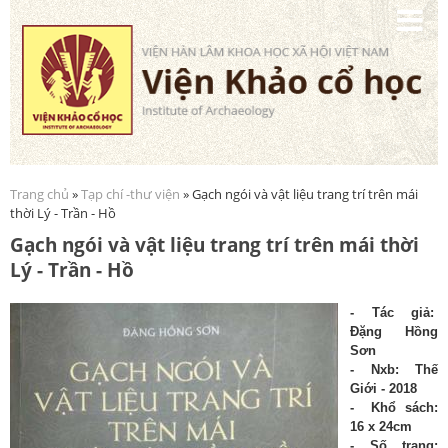
Nhảy
đến
nội
dung
Trang chủ
»
Tạp chí -thư viện
» Gạch ngói và vật liệu trang trí trên mái
Bạn đang ở đây
thời Lý - Trần - Hồ
Gạch ngói và vật liệu trang trí trên mái thời
Lý - Trần - Hồ
- Tác giả:
Đặng Hồng
Sơn
- Nxb:
Thế
Giới - 2018
- Khổ sách:
16 x 24cm
- Số trang: