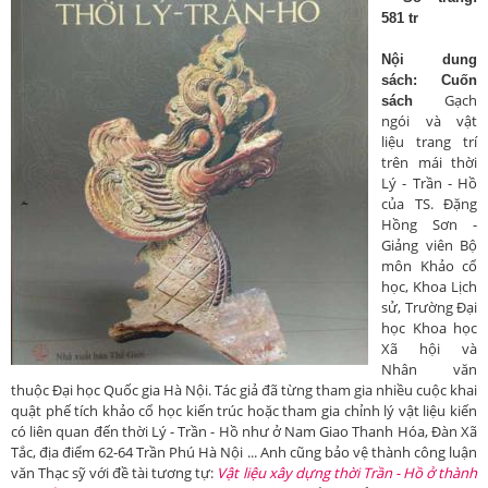
581 tr
Nội dung
sách: Cuốn
Gạch
sách
ngói và vật
liệu trang trí
trên mái thời
Lý - Trần - Hồ
của TS. Đặng
Hồng Sơn -
Giảng viên Bộ
môn Khảo cổ
học, Khoa Lịch
sử, Trường Đại
học Khoa học
Xã hội và
Nhân văn
thuộc Đại học Quốc gia Hà Nội. Tác giả đã từng tham gia nhiều cuộc khai
quật phế tích khảo cổ học kiến trúc hoặc tham gia chỉnh lý vật liệu kiến
có liên quan đến thời Lý - Trần - Hồ như ở Nam Giao Thanh Hóa, Đàn Xã
Tắc, địa điểm 62-64 Trần Phú Hà Nội ... Anh cũng bảo vệ thành công luận
văn Thạc sỹ với đề tài tương tự:
Vật liệu xây dựng thời Trần - Hồ ở thành