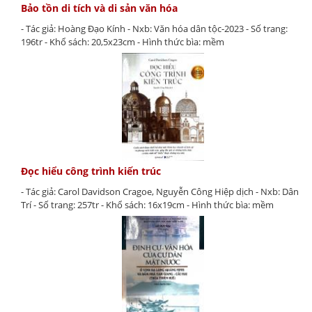
Bảo tồn di tích và di sản văn hóa
- Tác giả: Hoàng Đạo Kính - Nxb: Văn hóa dân tộc-2023 - Số trang:
196tr - Khổ sách: 20,5x23cm - Hình thức bìa: mềm
Đọc hiểu công trình kiến trúc
- Tác giả: Carol Davidson Cragoe, Nguyễn Công Hiệp dịch - Nxb: Dân
Trí - Số trang: 257tr - Khổ sách: 16x19cm - Hình thức bìa: mềm