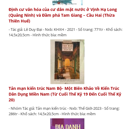
Định cư văn hóa của cư dân mặt nước ở Vịnh Hạ Long
(Quảng Ninh) và Đầm phá Tam Giang – Cầu Hai (Thừa
Thiên Huế)
- Tác giả: Lê Duy Đại - Nxb: KHXH - 2021 - Số trang: 771tr - Khổ sách:
14,5x20,5cm - Hình thức bìa: mềm
Tản mạn kiến trúc Nam Bộ- Một Biên Khảo Về Kiến Trúc
Dân Dụng Miền Nam (Từ Cuối Thế Kỷ 19 Đến Cuối Thế Kỷ
20)
- Nhóm Tác giả: Tản mạn kiến trúc - Nxb: Thế Giới-2023 - Số trang:
286tr - Khổ sách: 14,5x20,5cm - Hình thức bìa: mềm