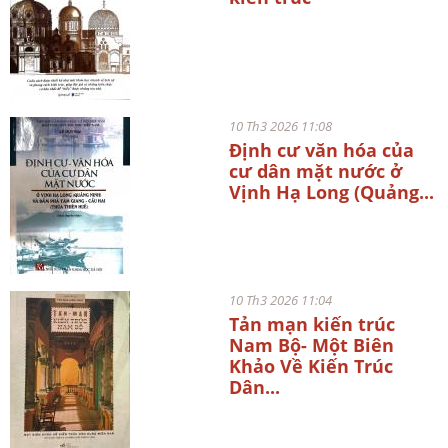
10 Th3 2026 11:08
Định cư văn hóa của
cư dân mặt nước ở
Vịnh Hạ Long (Quảng...
10 Th3 2026 11:04
Tản mạn kiến trúc
Nam Bộ- Một Biên
Khảo Về Kiến Trúc
Dân...