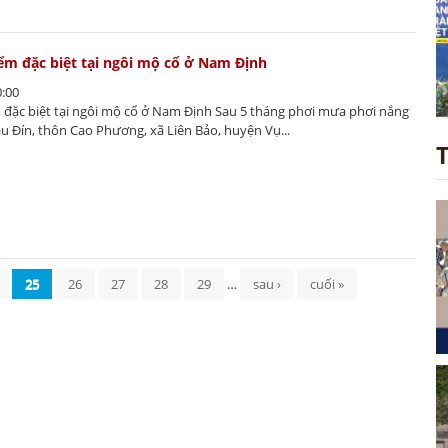
iểm đặc biệt tại ngôi mộ cổ ở Nam Định
0:00
m đặc biệt tại ngôi mộ cổ ở Nam Định Sau 5 tháng phơi mưa phơi nắng
u Đín, thôn Cao Phương, xã Liên Bảo, huyện Vụ...
25
26
27
28
29
…
sau ›
cuối »