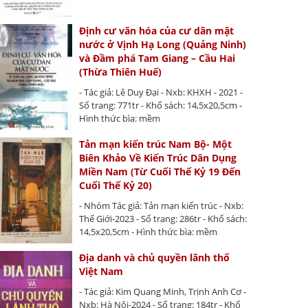
Định cư văn hóa của cư dân mặt
nước ở Vịnh Hạ Long (Quảng Ninh)
và Đầm phá Tam Giang – Cầu Hai
(Thừa Thiên Huế)
- Tác giả: Lê Duy Đại - Nxb: KHXH - 2021 -
Số trang: 771tr - Khổ sách: 14,5x20,5cm -
Hình thức bìa: mềm
Tản mạn kiến trúc Nam Bộ- Một
Biên Khảo Về Kiến Trúc Dân Dụng
Miền Nam (Từ Cuối Thế Kỷ 19 Đến
Cuối Thế Kỷ 20)
- Nhóm Tác giả: Tản mạn kiến trúc - Nxb:
Thế Giới-2023 - Số trang: 286tr - Khổ sách:
14,5x20,5cm - Hình thức bìa: mềm
Địa danh và chủ quyền lãnh thổ
Việt Nam
- Tác giả: Kim Quang Minh, Trịnh Anh Cơ -
Nxb: Hà Nội-2024 - Số trang: 184tr - Khổ