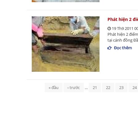
Phát hiện 2 đ
19 Th9 2011 0
Phát hiện 2 điể
tại cánh đồng Đầ
Đọc thêm
Trang
« đầu
‹ trước
…
21
22
23
24