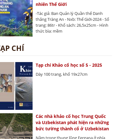
nhiên Thế Giới
-Tác giả: Ban Quản lý Quần thể Danh
thắng Tràng An - Nxb: Thế Giới-2024 - Số
trang: 86tr - Khổ sách: 26,5x25cm - Hình
thức bìa: mềm
TẠP CHÍ
Tạp chí Khảo cổ học số 5 - 2025
Dày 100 trang, khổ 19x27cm
Các nhà khảo cổ học Trung Quốc
và Uzbekistan phát hiện ra những
bức tường thành cổ ở Uzbekistan
Nằm trong thung lũng Fergana ở phía