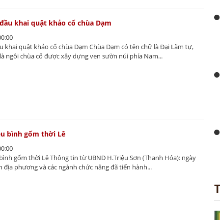
đầu khai quật khảo cổ chùa Dạm
00:00
u khai quật khảo cổ chùa Dạm Chùa Dạm có tên chữ là Đại Lãm tự,
là ngôi chùa cổ được xây dựng ven sườn núi phía Nam...
ều bình gốm thời Lê
00:00
 bình gốm thời Lê Thông tin từ UBND H.Triệu Sơn (Thanh Hóa): ngày
n địa phương và các ngành chức năng đã tiến hành...