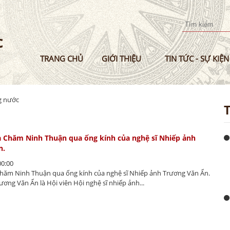
Nhảy
đến
nội
dung
TRANG CHỦ
GIỚI THIỆU
TIN TỨC - SỰ KIỆN
ng nước
a Chăm Ninh Thuận qua ống kính của nghệ sĩ Nhiếp ảnh
n.
00:00
Chăm Ninh Thuận qua ống kính của nghệ sĩ Nhiếp ảnh Trương Văn Ẩn.
ương Văn Ẩn là Hội viên Hội nghệ sĩ nhiếp ảnh...