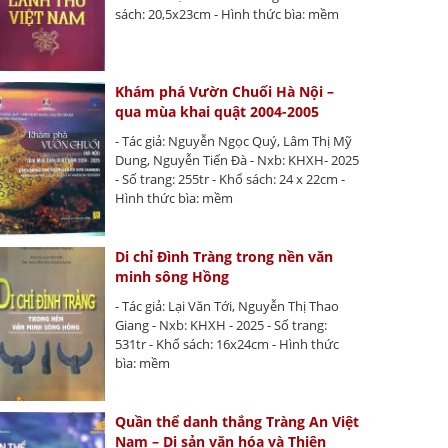
sách: 20,5x23cm - Hình thức bìa: mềm
Khám phá Vườn Chuối Hà Nội –
qua mùa khai quật 2004-2005
- Tác giả: Nguyễn Ngọc Quý, Lâm Thị Mỹ
Dung, Nguyễn Tiến Đà - Nxb: KHXH- 2025
- Số trang: 255tr - Khổ sách: 24 x 22cm -
Hình thức bìa: mềm
Di chỉ Đình Tràng trong nền văn
minh sông Hồng
- Tác giả: Lại Văn Tới, Nguyễn Thị Thao
Giang - Nxb: KHXH - 2025 - Số trang:
531tr - Khổ sách: 16x24cm - Hình thức
bìa: mềm
Quần thể danh thắng Tràng An Việt
Nam – Di sản văn hóa và Thiên