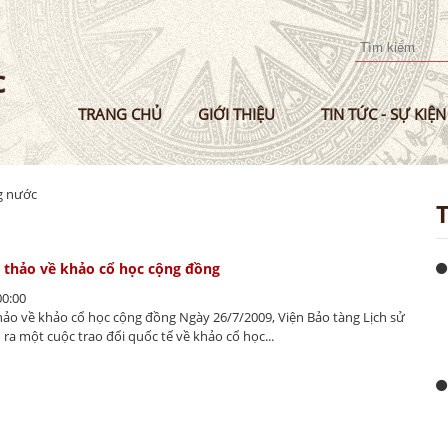
Nhảy
đến
nội
dung
TRANG CHỦ
GIỚI THIỆU
TIN TỨC - SỰ KIỆN
ng nước
 thảo về khảo cổ học cộng đồng
00:00
hảo về khảo cổ học cộng đồng Ngày 26/7/2009, Viện Bảo tàng Lịch sử
 ra một cuộc trao đổi quốc tế về khảo cổ học...