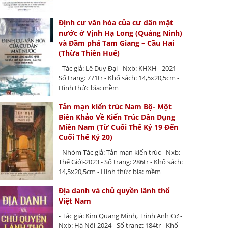
Định cư văn hóa của cư dân mặt
nước ở Vịnh Hạ Long (Quảng Ninh)
và Đầm phá Tam Giang – Cầu Hai
(Thừa Thiên Huế)
- Tác giả: Lê Duy Đại - Nxb: KHXH - 2021 -
Số trang: 771tr - Khổ sách: 14,5x20,5cm -
Hình thức bìa: mềm
Tản mạn kiến trúc Nam Bộ- Một
Biên Khảo Về Kiến Trúc Dân Dụng
Miền Nam (Từ Cuối Thế Kỷ 19 Đến
Cuối Thế Kỷ 20)
- Nhóm Tác giả: Tản mạn kiến trúc - Nxb:
Thế Giới-2023 - Số trang: 286tr - Khổ sách:
14,5x20,5cm - Hình thức bìa: mềm
Địa danh và chủ quyền lãnh thổ
Việt Nam
- Tác giả: Kim Quang Minh, Trịnh Anh Cơ -
Nxb: Hà Nội-2024 - Số trang: 184tr - Khổ