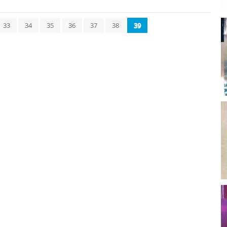
33
34
35
36
37
38
39