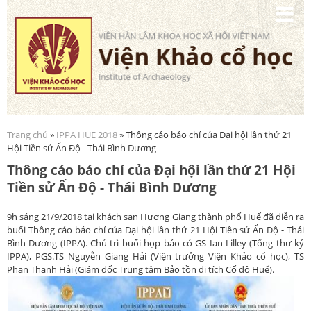
Nhảy
đến
nội
dung
Trang chủ
»
IPPA HUE 2018
» Thông cáo báo chí của Đại hội lần thứ 21
Bạn đang ở đây
Hội Tiền sử Ấn Độ - Thái Bình Dương
Thông cáo báo chí của Đại hội lần thứ 21 Hội
Tiền sử Ấn Độ - Thái Bình Dương
9h sáng 21/9/2018 tại khách sạn Hương Giang thành phố Huế đã diễn ra
buổi Thông cáo báo chí của Đại hội lần thứ 21 Hội Tiền sử Ấn Độ - Thái
Bình Dương (IPPA). Chủ trì buổi họp báo có GS Ian Lilley (Tổng thư ký
IPPA), PGS.TS Nguyễn Giang Hải (Viện trưởng Viện Khảo cổ học), TS
Phan Thanh Hải (Giám đốc Trung tâm Bảo tồn di tích Cố đô Huế).