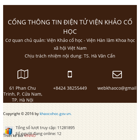
CỔNG THÔNG TIN ĐIỆN TỬ VIỆN KHẢO CỔ
HỌC
Cơ quan chủ quản: Viện Khảo cổ học - Viện Hàn lâm Khoa học
xã hội Việt Nam
Chịu trách nhiệm nội dung: TS. Hà Văn Cẩn
61 Phan Chu
+8424 38255449
webkhaoco@gmail.
Trinh, P. Cửa Nam,
TP. Hà Nội
Copyright © 2016 by
khaocohoc.gov.vn.
Tổng số lượt truy cập:
11281895
Số người đang online:
12
Thiết kế bởi
VINNO