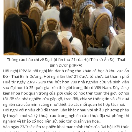
Thông cáo báo chí về Đại hội lần thứ 21 của Hội Tiền sử Ấn Độ - Thái
Bình Dương (IPPA)
Hội nghị IPPA là hội nghị lớn dành riêng cho khảo cổ học ở khu vực Ấn
Độ - Thái Bình Dương. Hội nghị lần thứ 21 được tổ chức tại thành phố
Huế từ ngày 23/9 - 28/9 thu hút hơn 700 nhà nghiên cứu và sinh viên
sau đại học từ 35 quốc gia trên thế giới trong đó có Việt Nam. Đây là sự
kiện khoa học quan trọng của giới khảo cổ học trên toàn thế giới, cơ hội
tốt để các nhà nghiên cứu gặp gỡ, trao đổi, chia sẻ thông tin và kết quả
nghiên cứu của mình cũng như thiết lập các mối quan hệ hợp tác mới.
Hội nghị với nhiều chủ đề tham luận khác nhau với nhiều phương pháp
lý thuyết mới và kỹ thuật cao trong nghiên cứu thực địa và phòng thí
nghiệm về khảo cổ học Tiền sử, bảo tồn di sản văn hoá...
Vào ngày 23/9 sẽ diễn ra phiên khai mạc chính thức của Đại hội. Kết thúc