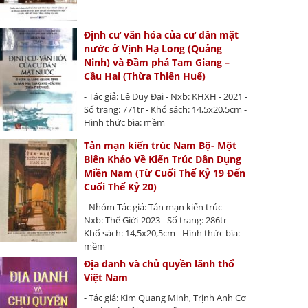
Định cư văn hóa của cư dân mặt
nước ở Vịnh Hạ Long (Quảng
Ninh) và Đầm phá Tam Giang –
Cầu Hai (Thừa Thiên Huế)
- Tác giả: Lê Duy Đại - Nxb: KHXH - 2021 -
Số trang: 771tr - Khổ sách: 14,5x20,5cm -
Hình thức bìa: mềm
Tản mạn kiến trúc Nam Bộ- Một
Biên Khảo Về Kiến Trúc Dân Dụng
Miền Nam (Từ Cuối Thế Kỷ 19 Đến
Cuối Thế Kỷ 20)
- Nhóm Tác giả: Tản mạn kiến trúc -
Nxb: Thế Giới-2023 - Số trang: 286tr -
Khổ sách: 14,5x20,5cm - Hình thức bìa:
mềm
Địa danh và chủ quyền lãnh thổ
Việt Nam
- Tác giả: Kim Quang Minh, Trịnh Anh Cơ