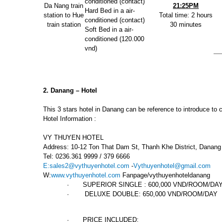
conditioned (contact)
Da Nang train
21:25PM
Hard Bed in a air-
station to Hue
Total time: 2 hours
conditioned (contact)
train station
30 minutes
Soft Bed in a air-
conditioned (120.000
vnd)
2. Danang – Hotel
This 3 stars hotel in Danang can be reference to introduce to
Hotel Information :
VY THUYEN HOTEL
Address: 10-12 Ton That Dam St, Thanh Khe District, Danang
Tel: 0236.361 9999 / 379 6666
E:sales2@vythuyenhotel.com
-
Vythuyenhotel@gmail.com
W:
www.vythuyenhotel.com
Fanpage/vythuyenhoteldanang
·
SUPERIOR SINGLE : 600,000 VND/ROOM/DA
·
DELUXE DOUBLE: 650,000 VND/ROOM/DAY
·
PRICE INCLUDED: