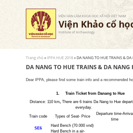
Trang chủ
»
IPPA HUE 2018
» DA NANG TO HUE TRAINS & DA
Bạn đang ở đây
DA NANG TO HUE TRAINS & DA NANG
Dear IPPA, please find some train info and a recommended ho
1.
Train Ticket from Danang to Hue
Distance: 110 km
,
There are 6 trains Da Nang to Hue depart
everyday.
Departure time-Arriva
Train code
Types of Seat- Price
time
Hard Bench (70.000 vnd)
SE6
Hard Bench in a air-