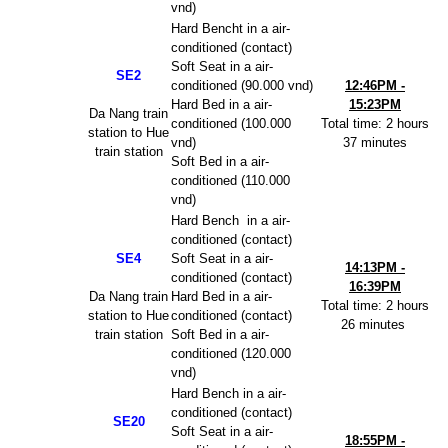
vnd)
Hard Bencht in a air-
conditioned (contact)
Soft Seat in a air-
SE2
conditioned (90.000 vnd)
12:46PM -
Hard Bed in a air-
15:23PM
Da Nang train
conditioned (100.000
Total time: 2 hours
station to Hue
vnd)
37 minutes
train station
Soft Bed in a air-
conditioned (110.000
vnd)
Hard Bench
in a air-
conditioned (contact)
SE4
Soft Seat in a air-
14:13PM -
conditioned (contact)
16:39PM
Da Nang train
Hard Bed in a air-
Total time: 2 hours
station to Hue
conditioned (contact)
26 minutes
train station
Soft Bed in a air-
conditioned (120.000
vnd)
Hard Bench in a air-
conditioned (contact)
SE20
Soft Seat in a air-
18:55PM -