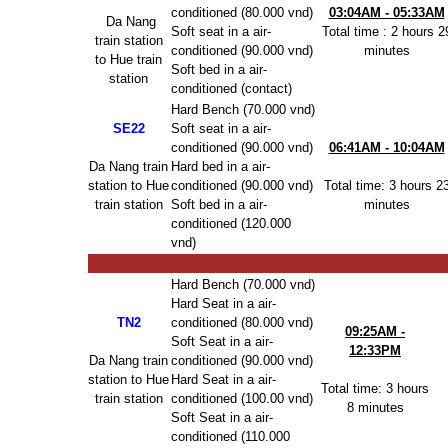
conditioned (80.000 vnd)
03:04AM - 05:33AM
Da Nang
Soft seat in a air-
Total time : 2 hours 2
train station
conditioned (90.000 vnd)
minutes
to Hue train
Soft bed in a air-
station
conditioned (contact)
Hard Bench (70.000 vnd)
SE22
Soft seat in a air-
conditioned (90.000 vnd)
06:41AM - 10:04AM
Da Nang train
Hard bed in a air-
station to Hue
conditioned (90.000 vnd)
Total time: 3 hours 2
train station
Soft bed in a air-
minutes
conditioned (120.000
vnd)
Hard Bench (70.000 vnd)
Hard Seat in a air-
TN2
conditioned (80.000 vnd)
09:25AM -
Soft Seat in a air-
12:33PM
Da Nang train
conditioned (90.000 vnd)
station to Hue
Hard Seat in a air-
Total time: 3 hours
train station
conditioned (100.00 vnd)
8 minutes
Soft Seat in a air-
conditioned (110.000