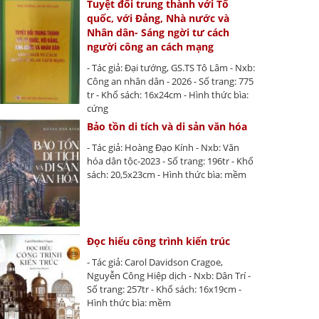
Tuyệt đối trung thành với Tổ
quốc, với Đảng, Nhà nước và
Nhân dân- Sáng ngời tư cách
người công an cách mạng
- Tác giả: Đại tướng, GS.TS Tô Lâm - Nxb:
Công an nhân dân - 2026 - Số trang: 775
tr - Khổ sách: 16x24cm - Hình thức bìa:
cứng
Bảo tồn di tích và di sản văn hóa
- Tác giả: Hoàng Đạo Kính - Nxb: Văn
hóa dân tộc-2023 - Số trang: 196tr - Khổ
sách: 20,5x23cm - Hình thức bìa: mềm
Đọc hiểu công trình kiến trúc
- Tác giả: Carol Davidson Cragoe,
Nguyễn Công Hiệp dịch - Nxb: Dân Trí -
Số trang: 257tr - Khổ sách: 16x19cm -
Hình thức bìa: mềm