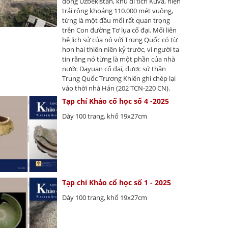
đông Uzbekistan, khu di tích Kuva, hiện
trải rộng khoảng 110.000 mét vuông,
từng là một đầu mối rất quan trọng
trên Con đường Tơ lụa cổ đại. Mối liên
hệ lịch sử của nó với Trung Quốc có từ
hơn hai thiên niên kỷ trước, vì người ta
tin rằng nó từng là một phần của nhà
nước Dayuan cổ đại, được sứ thần
Trung Quốc Trương Khiên ghi chép lại
vào thời nhà Hán (202 TCN-220 CN).
Tạp chí Khảo cổ học số 4 -2025
Dày 100 trang, khổ 19x27cm
Tạp chí Khảo cổ học số 1 - 2025
Dày 100 trang, khổ 19x27cm