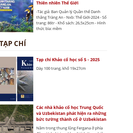
Thiên nhiên Thế Giới
-Tác giả: Ban Quản lý Quần thể Danh
thắng Tràng An - Nxb: Thế Giới-2024 - Số
trang: 86tr - Khổ sách: 26,5x25cm - Hình
thức bìa: mềm
TẠP CHÍ
Tạp chí Khảo cổ học số 5 - 2025
Dày 100 trang, khổ 19x27cm
Các nhà khảo cổ học Trung Quốc
và Uzbekistan phát hiện ra những
bức tường thành cổ ở Uzbekistan
Nằm trong thung lũng Fergana ở phía