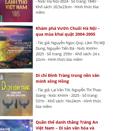
- Nxb: Hà Nội-2024 - Số trang: 184tr -
Khổ sách: 20,5x23cm - Hình thức bìa:
mềm
Khám phá Vườn Chuối Hà Nội –
qua mùa khai quật 2004-2005
- Tác giả: Nguyễn Ngọc Quý, Lâm Thị Mỹ
Dung, Nguyễn Tiến Đà - Nxb: KHXH-
2025 - Số trang: 255tr - Khổ sách: 24 x
22cm - Hình thức bìa: mềm
Di chỉ Đình Tràng trong nền văn
minh sông Hồng
- Tác giả: Lại Văn Tới, Nguyễn Thị Thao
Giang - Nxb: KHXH - 2025 - Số trang:
531tr - Khổ sách: 16x24cm - Hình thức
bìa: mềm
Quần thể danh thắng Tràng An
Việt Nam – Di sản văn hóa và