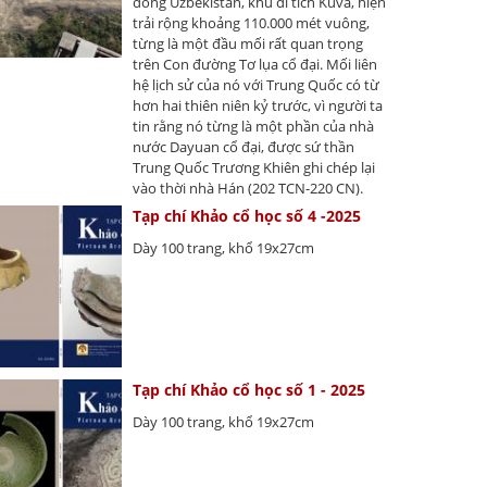
đông Uzbekistan, khu di tích Kuva, hiện
trải rộng khoảng 110.000 mét vuông,
từng là một đầu mối rất quan trọng
trên Con đường Tơ lụa cổ đại. Mối liên
hệ lịch sử của nó với Trung Quốc có từ
hơn hai thiên niên kỷ trước, vì người ta
tin rằng nó từng là một phần của nhà
nước Dayuan cổ đại, được sứ thần
Trung Quốc Trương Khiên ghi chép lại
vào thời nhà Hán (202 TCN-220 CN).
Tạp chí Khảo cổ học số 4 -2025
Dày 100 trang, khổ 19x27cm
Tạp chí Khảo cổ học số 1 - 2025
Dày 100 trang, khổ 19x27cm