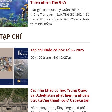
Thiên nhiên Thế Giới
-Tác giả: Ban Quản lý Quần thể Danh
thắng Tràng An - Nxb: Thế Giới-2024 - Số
trang: 86tr - Khổ sách: 26,5x25cm - Hình
thức bìa: mềm
TẠP CHÍ
Tạp chí Khảo cổ học số 5 - 2025
Dày 100 trang, khổ 19x27cm
Các nhà khảo cổ học Trung Quốc
và Uzbekistan phát hiện ra những
bức tường thành cổ ở Uzbekistan
Nằm trong thung lũng Fergana ở phía