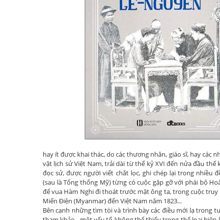
hay ít được khai thác, do các thương nhân, giáo sĩ, hay các
vật lịch sử Việt Nam, trải dài từ thế kỷ XVI đến nửa đầu thế
đọc sử, được người viết chắt lọc, ghi chép lại trong nhiề
(sau là Tổng thống Mỹ) từng có cuộc gặp gỡ với phái bộ Ho
để vua Hàm Nghi đi thoát trước mặt ông ta, trong cuộc truy
Miến Điện (Myanmar) đến Việt Nam năm 1823...
Bên cạnh những tìm tòi và trình bày các điều mới lạ trong tư
tham khảo - một yếu tố không thể thiếu trong thể loại biên 