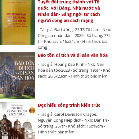
Tuyệt đối trung thành với Tổ
quốc, với Đảng, Nhà nước và
Nhân dân- Sáng ngời tư cách
người công an cách mạng
- Tác giả: Đại tướng, GS.TS Tô Lâm - Nxb:
Công an nhân dân - 2026 - Số trang: 775
tr - Khổ sách: 16x24cm - Hình thức bìa:
cứng
Bảo tồn di tích và di sản văn hóa
- Tác giả: Hoàng Đạo Kính - Nxb: Văn
hóa dân tộc-2023 - Số trang: 196tr - Khổ
sách: 20,5x23cm - Hình thức bìa: mềm
Đọc hiểu công trình kiến trúc
- Tác giả: Carol Davidson Cragoe,
Nguyễn Công Hiệp dịch - Nxb: Dân Trí -
Số trang: 257tr - Khổ sách: 16x19cm -
Hình thức bìa: mềm