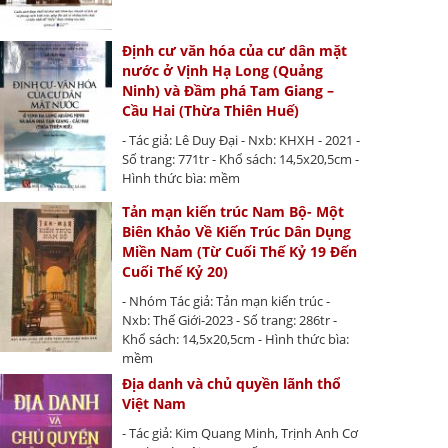
Định cư văn hóa của cư dân mặt
nước ở Vịnh Hạ Long (Quảng
Ninh) và Đầm phá Tam Giang –
Cầu Hai (Thừa Thiên Huế)
- Tác giả: Lê Duy Đại - Nxb: KHXH - 2021 -
Số trang: 771tr - Khổ sách: 14,5x20,5cm -
Hình thức bìa: mềm
Tản mạn kiến trúc Nam Bộ- Một
Biên Khảo Về Kiến Trúc Dân Dụng
Miền Nam (Từ Cuối Thế Kỷ 19 Đến
Cuối Thế Kỷ 20)
- Nhóm Tác giả: Tản mạn kiến trúc -
Nxb: Thế Giới-2023 - Số trang: 286tr -
Khổ sách: 14,5x20,5cm - Hình thức bìa:
mềm
Địa danh và chủ quyền lãnh thổ
Việt Nam
- Tác giả: Kim Quang Minh, Trịnh Anh Cơ