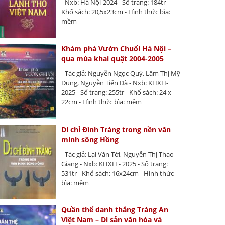
- Nxb: Hà Nội-2024 - Số trang: 184tr -
Khổ sách: 20,5x23cm - Hình thức bìa:
mềm
Khám phá Vườn Chuối Hà Nội –
qua mùa khai quật 2004-2005
- Tác giả: Nguyễn Ngọc Quý, Lâm Thị Mỹ
Dung, Nguyễn Tiến Đà - Nxb: KHXH-
2025 - Số trang: 255tr - Khổ sách: 24 x
22cm - Hình thức bìa: mềm
Di chỉ Đình Tràng trong nền văn
minh sông Hồng
- Tác giả: Lại Văn Tới, Nguyễn Thị Thao
Giang - Nxb: KHXH - 2025 - Số trang:
531tr - Khổ sách: 16x24cm - Hình thức
bìa: mềm
Quần thể danh thắng Tràng An
Việt Nam – Di sản văn hóa và