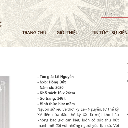
Nhảy
đến
nội
dung
TRANG CHỦ
GIỚI THIỆU
TIN TỨC - SỰ KIỆN
- Tác g
iả: Lê Nguyễn
- Nxb: Hồng Đức
- Năm xb: 2020
- Khổ sách:16 x 24cm
- Số trang: 346 tr
- Hình thức bìa: mềm
Nguồn sử liệu về thời kỳ Lê - Nguyễn, từ thế kỷ
XV đến nửa đầu thế kỷ XX, là một kho báu
không bao giờ cạn kiệt, luôn có sức thu hút
mạnh mẽ đối với những người yêu lịch sử. Với