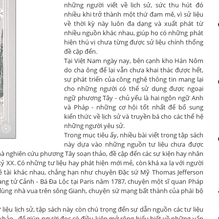
những người viết về lịch sử, sức thu hút đó
nhiều khi trở thành một thứ đam mê, vì sử liệu
về thời kỳ này luôn đa dạng và xuất phát từ
nhiều nguồn khác nhau, giúp họ có những phát
hiện thú vị chưa từng được sử liệu chính thống
đề cập đến.
Tại Việt Nam ngày nay, bên cạnh kho Hán Nôm
do cha ông để lại vẫn chưa khai thác được hết,
sự phát triển của công nghệ thông tin mang lại
cho những người có thể sử dụng được ngoại
ngữ phương Tây - chủ yếu là hai ngôn ngữ Anh
và Pháp - những cơ hội tốt nhất để bổ sung
kiến thức về lịch sử và truyền bá cho các thế hệ
những người yêu sử.
Trong mục tiêu ấy, nhiều bài viết trong tập sách
này dựa vào những nguồn tư liệu chưa được
 nhà nghiên cứu phương Tây soạn thảo, đề cập đến các sự kiện hay nhân
 kỷ XX. Có những tư liệu hay phát hiện mới mẻ, còn khá xa lạ với người
u đề tài khác nhau, chẳng hạn như chuyện Đặc sứ Mỹ Thomas Jefferson
àng tử Cảnh - Bá Đa Lộc tại Paris năm 1787, chuyện một sĩ quan Pháp
 lùng nhà vua trên sông Gianh, chuyện sứ mạng bất thành của phái bộ
 liệu lịch sử, tập sách này còn chú trọng đến sự dẫn nguồn các tư liệu
khảo - để giúp người đọc có điều kiện mở rộng hiểu biết về những vấn