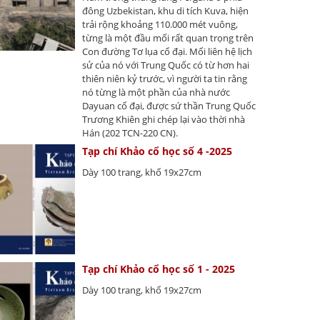
đông Uzbekistan, khu di tích Kuva, hiện
trải rộng khoảng 110.000 mét vuông,
từng là một đầu mối rất quan trọng trên
Con đường Tơ lụa cổ đại. Mối liên hệ lịch
sử của nó với Trung Quốc có từ hơn hai
thiên niên kỷ trước, vì người ta tin rằng
nó từng là một phần của nhà nước
Dayuan cổ đại, được sứ thần Trung Quốc
Trương Khiên ghi chép lại vào thời nhà
Hán (202 TCN-220 CN).
Tạp chí Khảo cổ học số 4 -2025
Dày 100 trang, khổ 19x27cm
Tạp chí Khảo cổ học số 1 - 2025
Dày 100 trang, khổ 19x27cm