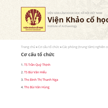
Trang chủ
»
Cơ cấu tổ chức
»
Các phòng (trung tâm) nghiên 
Bạn đang ở đây
Cơ cấu tổ chức
1
.
TS Trần Quý Thịnh
2
.
TS Bùi Văn Hiếu
3
.
Ths Đinh Thị Thanh Nga
4
.
Ths Bùi Văn Hùng