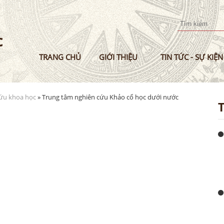
Nhảy
đến
nội
dung
TRANG CHỦ
GIỚI THIỆU
TIN TỨC - SỰ KIỆN
cứu khoa học
» Trung tâm nghiên cứu Khảo cổ học dưới nước