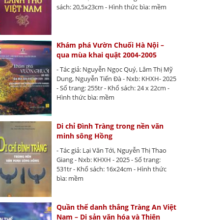
sách: 20,5x23cm - Hình thức bìa: mềm
Khám phá Vườn Chuối Hà Nội –
qua mùa khai quật 2004-2005
- Tác giả: Nguyễn Ngọc Quý, Lâm Thị Mỹ
Dung, Nguyễn Tiến Đà - Nxb: KHXH- 2025
- Số trang: 255tr - Khổ sách: 24 x 22cm -
Hình thức bìa: mềm
Di chỉ Đình Tràng trong nền văn
minh sông Hồng
- Tác giả: Lại Văn Tới, Nguyễn Thị Thao
Giang - Nxb: KHXH - 2025 - Số trang:
531tr - Khổ sách: 16x24cm - Hình thức
bìa: mềm
Quần thể danh thắng Tràng An Việt
Nam – Di sản văn hóa và Thiên