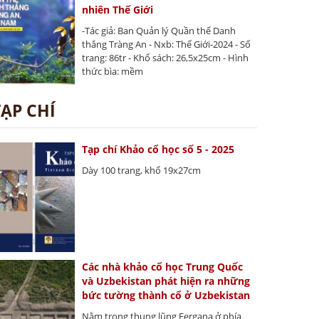
nhiên Thế Giới
-Tác giả: Ban Quản lý Quần thể Danh
thắng Tràng An - Nxb: Thế Giới-2024 - Số
trang: 86tr - Khổ sách: 26,5x25cm - Hình
thức bìa: mềm
TẠP CHÍ
Tạp chí Khảo cổ học số 5 - 2025
Dày 100 trang, khổ 19x27cm
Các nhà khảo cổ học Trung Quốc
và Uzbekistan phát hiện ra những
bức tường thành cổ ở Uzbekistan
Nằm trong thung lũng Fergana ở phía