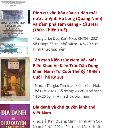
Định cư văn hóa của cư dân mặt
nước ở Vịnh Hạ Long (Quảng Ninh)
và Đầm phá Tam Giang – Cầu Hai
(Thừa Thiên Huế)
- Tác giả: Lê Duy Đại - Nxb: KHXH - 2021 -
Số trang: 771tr - Khổ sách: 14,5x20,5cm -
Hình thức bìa: mềm
Tản mạn kiến trúc Nam Bộ- Một
Biên Khảo Về Kiến Trúc Dân Dụng
Miền Nam (Từ Cuối Thế Kỷ 19 Đến
Cuối Thế Kỷ 20)
- Nhóm Tác giả: Tản mạn kiến trúc - Nxb:
Thế Giới-2023 - Số trang: 286tr - Khổ sách:
14,5x20,5cm - Hình thức bìa: mềm
Địa danh và chủ quyền lãnh thổ
Việt Nam
- Tác giả: Kim Quang Minh, Trịnh Anh Cơ -
Nxb: Hà Nội-2024 - Số trang: 184tr - Khổ