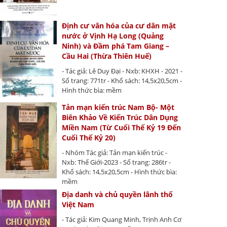
Định cư văn hóa của cư dân mặt
nước ở Vịnh Hạ Long (Quảng
Ninh) và Đầm phá Tam Giang –
Cầu Hai (Thừa Thiên Huế)
- Tác giả: Lê Duy Đại - Nxb: KHXH - 2021 -
Số trang: 771tr - Khổ sách: 14,5x20,5cm -
Hình thức bìa: mềm
Tản mạn kiến trúc Nam Bộ- Một
Biên Khảo Về Kiến Trúc Dân Dụng
Miền Nam (Từ Cuối Thế Kỷ 19 Đến
Cuối Thế Kỷ 20)
- Nhóm Tác giả: Tản mạn kiến trúc -
Nxb: Thế Giới-2023 - Số trang: 286tr -
Khổ sách: 14,5x20,5cm - Hình thức bìa:
mềm
Địa danh và chủ quyền lãnh thổ
Việt Nam
- Tác giả: Kim Quang Minh, Trịnh Anh Cơ