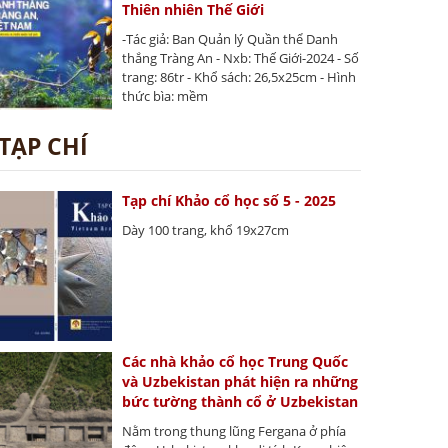
Thiên nhiên Thế Giới
-Tác giả: Ban Quản lý Quần thể Danh
thắng Tràng An - Nxb: Thế Giới-2024 - Số
trang: 86tr - Khổ sách: 26,5x25cm - Hình
thức bìa: mềm
TẠP CHÍ
Tạp chí Khảo cổ học số 5 - 2025
Dày 100 trang, khổ 19x27cm
Các nhà khảo cổ học Trung Quốc
và Uzbekistan phát hiện ra những
bức tường thành cổ ở Uzbekistan
Nằm trong thung lũng Fergana ở phía