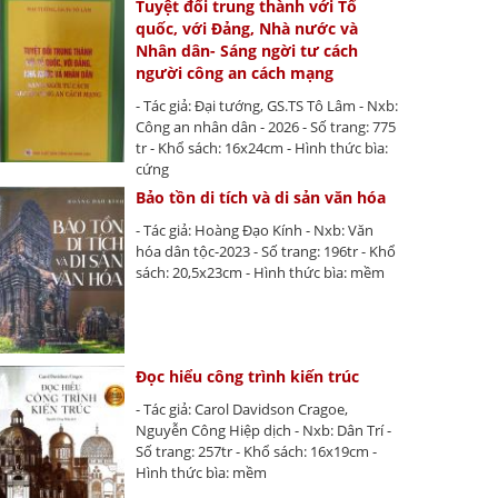
Tuyệt đối trung thành với Tổ
quốc, với Đảng, Nhà nước và
Nhân dân- Sáng ngời tư cách
người công an cách mạng
- Tác giả: Đại tướng, GS.TS Tô Lâm - Nxb:
Công an nhân dân - 2026 - Số trang: 775
tr - Khổ sách: 16x24cm - Hình thức bìa:
cứng
Bảo tồn di tích và di sản văn hóa
- Tác giả: Hoàng Đạo Kính - Nxb: Văn
hóa dân tộc-2023 - Số trang: 196tr - Khổ
sách: 20,5x23cm - Hình thức bìa: mềm
Đọc hiểu công trình kiến trúc
- Tác giả: Carol Davidson Cragoe,
Nguyễn Công Hiệp dịch - Nxb: Dân Trí -
Số trang: 257tr - Khổ sách: 16x19cm -
Hình thức bìa: mềm