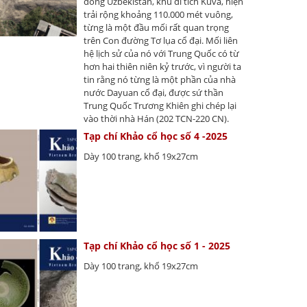
đông Uzbekistan, khu di tích Kuva, hiện
trải rộng khoảng 110.000 mét vuông,
từng là một đầu mối rất quan trọng
trên Con đường Tơ lụa cổ đại. Mối liên
hệ lịch sử của nó với Trung Quốc có từ
hơn hai thiên niên kỷ trước, vì người ta
tin rằng nó từng là một phần của nhà
nước Dayuan cổ đại, được sứ thần
Trung Quốc Trương Khiên ghi chép lại
vào thời nhà Hán (202 TCN-220 CN).
Tạp chí Khảo cổ học số 4 -2025
Dày 100 trang, khổ 19x27cm
Tạp chí Khảo cổ học số 1 - 2025
Dày 100 trang, khổ 19x27cm