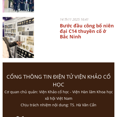
14 Th11 2025 16:41
Bước đầu công bố niên
đại C14 thuyền cổ ở
Bắc Ninh
CỔNG THÔNG TIN ĐIỆN TỬ VIỆN KHẢO CỔ
HỌC
Cơ quan chủ quản: Viện Khảo cổ học - Viện Hàn lâm Khoa học
xã hội Việt Nam
Chịu trách nhiệm nội dung: TS. Hà Văn Cẩn