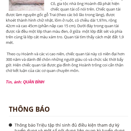
Cô, gia tộc nhà ông Hoành đã phát hiện
chiếc quan tài cổ nói trên. Chiếc quan tài
được làm nguyên gốc gỗ Trai (theo các bô lão trong làng), được
khoét thành hình chữ nhật, lõm ở ruột, có chiều dài 1,97m, rộng
42cm và cao 45cm (phần nắp cao 15 cm). Dưới đáy trong quan tài
được rải đều một lớp than màu đen, ở giữa một lớp đất sét và phía
trên cùng là lớp cát màu xám tro. Quan tài tìm thấy cách mặt đất 1,9
mét.
Theo cụ Hoành và các vị cao niên, chiếc quan tài này có niên đại hơn
300 năm và dành để chôn những người giàu có và chức sắc thời bấy
giờ. Hiện chiếc quan tài được gia đình ông Hoành trông coi cẩn thận
chờ kết luận của các cơ quan chuyên môn.
Tin, ảnh: QUÂN BÌNH
THÔNG BÁO
Thông báo Triệu tập thí sinh đủ điều kiện tham dự kỳ
tuyển dụng và một số nội dung liên quan kỳ tuyển dụng