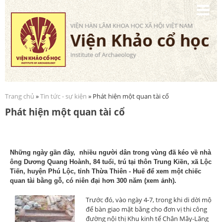
Nhảy
đến
nội
dung
Trang chủ
»
Tin tức - sự kiện
» Phát hiện một quan tài cổ
Bạn đang ở đây
Phát hiện một quan tài cổ
Những ngày gần đây, nhiều người dân trong vùng đã kéo về nhà
ông Dương Quang Hoành, 84 tuổi, trú tại thôn Trung Kiền, xã Lộc
Tiến, huyện Phú Lộc, tỉnh Thừa Thiên - Huế để xem một chiếc
quan tài bằng gỗ, có niên đại hơn 300 năm (xem ảnh).
Trước đó, vào ngày 4-7, trong khi di dời mộ
để bàn giao mặt bằng cho đơn vị thi công
đường nội thị Khu kinh tế Chân Mây-Lăng