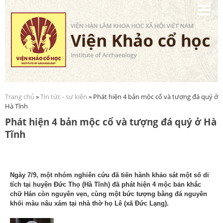
Nhảy
đến
nội
dung
Trang chủ
»
Tin tức - sự kiện
» Phát hiện 4 bản mộc cổ và tượng đá quý ở
Bạn đang ở đây
Hà Tĩnh
Phát hiện 4 bản mộc cổ và tượng đá quý ở Hà
Tĩnh
Ngày 7/9, một nhóm nghiên cứu đã tiến hành khảo sát một số di
tích tại huyện Đức Thọ (Hà Tĩnh) đã phát hiện 4 mộc bản khắc
chữ Hán còn nguyên vẹn, cùng một bức tượng bằng đá nguyên
khối màu nâu xám tại nhà thờ họ Lê (xã Đức Lạng).