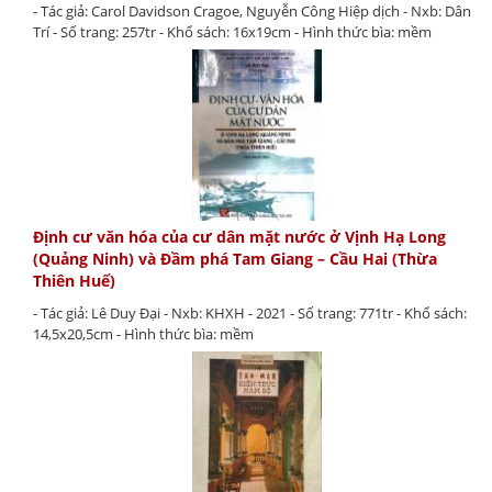
- Tác giả: Carol Davidson Cragoe, Nguyễn Công Hiệp dịch - Nxb: Dân
Trí - Số trang: 257tr - Khổ sách: 16x19cm - Hình thức bìa: mềm
Định cư văn hóa của cư dân mặt nước ở Vịnh Hạ Long
(Quảng Ninh) và Đầm phá Tam Giang – Cầu Hai (Thừa
Thiên Huế)
- Tác giả: Lê Duy Đại - Nxb: KHXH - 2021 - Số trang: 771tr - Khổ sách:
14,5x20,5cm - Hình thức bìa: mềm