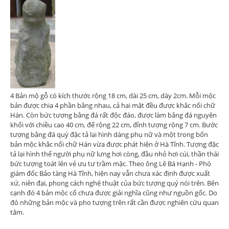
4 Bản mộ gỗ có kích thước rộng 18 cm, dài 25 cm, dày 2cm. Mỗi mộc
bản được chia 4 phần bằng nhau, cả hai mặt đều được khắc nổi chữ
Hán. Còn bức tượng bằng đá rất độc đáo, được làm bằng đá nguyên
khối với chiều cao 40 cm, đế rộng 22 cm, đỉnh tượng rộng 7 cm. Bước
tượng bằng đá quý đặc tả lại hình dáng phụ nữ và một trong bốn
bản mộc khắc nổi chữ Hán vừa được phát hiện ở Hà Tĩnh. Tượng đặc
tả lại hình thể người phụ nữ lưng hơi còng, đầu nhỏ hơi cúi, thần thái
bức tượng toát lên vẻ ưu tư trầm mặc. Theo ông Lê Bá Hạnh - Phó
giám đốc Bảo tàng Hà Tĩnh, hiện nay vẫn chưa xác định được xuất
xứ, niên đại, phong cách nghệ thuật của bức tượng quý nói trên. Bên
cạnh đó 4 bản mộc cổ chưa được giải nghĩa cũng như nguồn gốc. Do
đó những bản mộc và pho tượng trên rất cần được nghiên cứu quan
tâm.