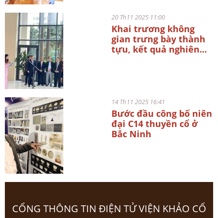
20 Th11 2025 11:00
Khai trương không
gian trưng bày thành
tựu, kết quả nghiên...
14 Th11 2025 16:41
Bước đầu công bố niên
đại C14 thuyền cổ ở
Bắc Ninh
CỔNG THÔNG TIN ĐIỆN TỬ VIỆN KHẢO CỔ