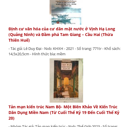
Định cư văn hóa của cư dân mặt nước ở Vịnh Hạ Long
(Quảng Ninh) và Đầm phá Tam Giang – Cầu Hai (Thừa
Thiên Huế)
- Tác giả: Lê Duy Đại - Nxb: KHXH - 2021 - Số trang: 771tr - Khổ sách:
14,5x20,5cm - Hình thức bìa: mềm
Tản mạn kiến trúc Nam Bộ- Một Biên Khảo Về Kiến Trúc
Dân Dụng Miền Nam (Từ Cuối Thế Kỷ 19 Đến Cuối Thế Kỷ
20)
- Nhóm Tác giả: Tản mạn kiến trúc - Nxb: Thế Giới-2023 - Số trang: