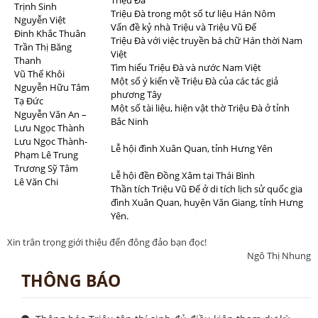
Trịnh Sinh
Triệu Đà trong một số tư liệu Hán Nôm
Nguyễn Việt
Vấn đề kỷ nhà Triệu và Triệu Vũ Đế
Đinh Khắc Thuân
Triệu Đà với việc truyền bá chữ Hán thời Nam
Trần Thị Băng
Việt
Thanh
Tìm hiểu Triệu Đà và nước Nam Việt
Vũ Thế Khôi
Một số ý kiến về Triệu Đà của các tác giả
Nguyễn Hữu Tâm
phương Tây
Tạ Đức
Một số tài liệu, hiện vật thờ Triệu Đà ở tỉnh
Nguyễn Văn An –
Bắc Ninh
Lưu Ngọc Thành
Lưu Ngọc Thành-
Lễ hội đình Xuân Quan, tỉnh Hưng Yên
Phạm Lê Trung
Trương Sỹ Tâm
Lễ hội đền Đồng Xâm tại Thái Bình
Lê Văn Chi
Thần tích Triệu Vũ Đế ở di tích lịch sử quốc gia
đình Xuân Quan, huyện Văn Giang, tỉnh Hưng
Yên.
Xin trân trọng giới thiệu đến đông đảo bạn đọc!
Ngô Thị Nhung
THÔNG BÁO