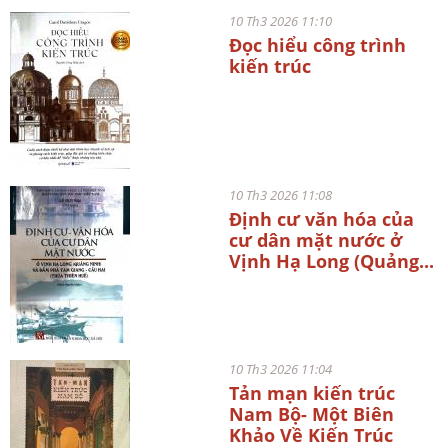
10 Th3 2026 11:10
Đọc hiểu công trình
kiến trúc
10 Th3 2026 11:08
Định cư văn hóa của
cư dân mặt nước ở
Vịnh Hạ Long (Quảng...
10 Th3 2026 11:04
Tản mạn kiến trúc
Nam Bộ- Một Biên
Khảo Về Kiến Trúc