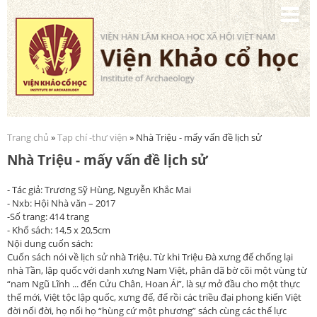
Nhảy
đến
nội
dung
Trang chủ
»
Tạp chí -thư viện
» Nhà Triệu - mấy vấn đề lịch sử
Bạn đang ở đây
Nhà Triệu - mấy vấn đề lịch sử
- Tác giả: Trương Sỹ Hùng, Nguyễn Khắc Mai
- Nxb: Hội Nhà văn – 2017
-Số trang: 414 trang
- Khổ sách: 14,5 x 20,5cm
Nội dung cuốn sách:
Cuốn sách nói về lịch sử nhà Triệu. Từ khi Triệu Đà xưng đế chống lại
nhà Tần, lập quốc với danh xưng Nam Việt, phân dã bờ cõi một vùng từ
“nam Ngũ Lĩnh ... đến Cửu Chân, Hoan Ái”, là sự mở đầu cho một thực
thể mới, Việt tộc lập quốc, xưng đế, để rồi các triều đại phong kiến Việt
đời nối đời, họ nối họ “hùng cứ một phương” sách cùng các thế lực