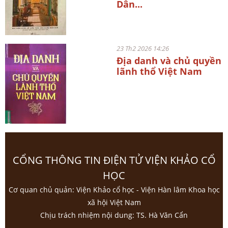
Dân...
23 Th2 2026 14:26
Địa danh và chủ quyền
lãnh thổ Việt Nam
CỔNG THÔNG TIN ĐIỆN TỬ VIỆN KHẢO CỔ
HỌC
Cơ quan chủ quản: Viện Khảo cổ học - Viện Hàn lâm Khoa học
xã hội Việt Nam
Chịu trách nhiệm nội dung: TS. Hà Văn Cẩn