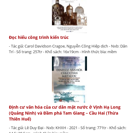
Đọc hiểu công trình kiến trúc
- Tác giả: Carol Davidson Cragoe, Nguyễn Công Hiệp dịch - Nxb: Dân
Trí - Số trang: 257tr - Khổ sách: 16x19cm - Hình thức bìa: mềm
Định cư văn hóa của cư dân mặt nước ở Vịnh Hạ Long
(Quảng Ninh) và Đầm phá Tam Giang – Cầu Hai (Thừa
Thiên Huế)
- Tác giả: Lê Duy Đại - Nxb: KHXH - 2021 - Số trang: 771tr - Khổ sách: