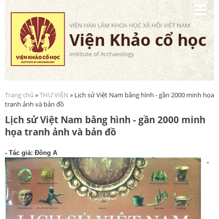
Nhảy
đến
nội
dung
Trang chủ
»
THƯ VIỆN
» Lịch sử Việt Nam bằng hình - gần 2000 minh họa
Bạn đang ở đây
tranh ảnh và bản đồ
Lịch sử Việt Nam bằng hình - gần 2000 minh
họa tranh ảnh và bản đồ
- T
ác giả: Đông A
-