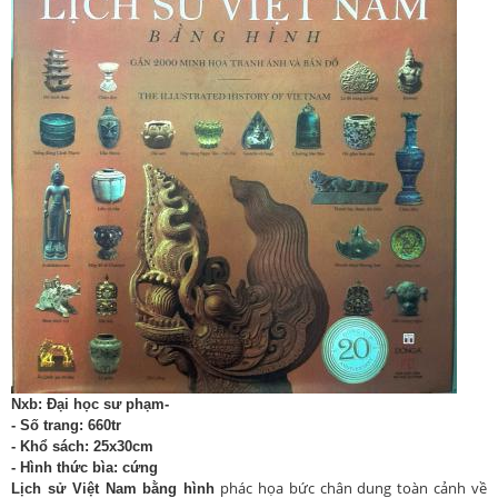
Nxb: Đại học sư phạm-
- Số trang: 660tr
- Khổ sách: 25x30cm
- Hình thức bìa: cứng
phác họa bức chân dung toàn cảnh về
Lịch sử Việt Nam bằng hình