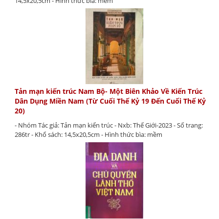
14,5x20,5cm - Hình thức bìa: mềm
Tản mạn kiến trúc Nam Bộ- Một Biên Khảo Về Kiến Trúc
Dân Dụng Miền Nam (Từ Cuối Thế Kỷ 19 Đến Cuối Thế Kỷ
20)
- Nhóm Tác giả: Tản mạn kiến trúc - Nxb: Thế Giới-2023 - Số trang:
286tr - Khổ sách: 14,5x20,5cm - Hình thức bìa: mềm