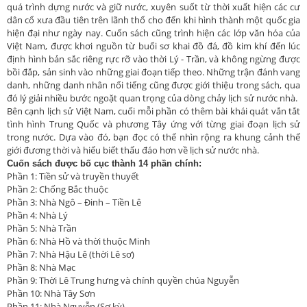
quá trình dựng nước và giữ nước, xuyên suốt từ thời xuất hiện các cư
dân cổ xưa đầu tiên trên lãnh thổ cho đến khi hình thành một quốc gia
hiện đại như ngày nay. Cuốn sách cũng trình hiện các lớp văn hóa của
Việt Nam, được khơi nguồn từ buổi sơ khai đồ đá, đồ kim khí đến lúc
định hình bản sắc riêng rực rỡ vào thời Lý - Trần, và không ngừng được
bồi đắp, sản sinh vào những giai đoạn tiếp theo. Những trận đánh vang
danh, những danh nhân nổi tiếng cũng được giới thiệu trong sách, qua
đó lý giải nhiều bước ngoặt quan trọng của dòng chảy lịch sử nước nhà.
Bên cạnh lịch sử Việt Nam, cuối mỗi phần có thêm bài khái quát vắn tắt
tình hình Trung Quốc và phương Tây ứng với từng giai đoạn lịch sử
trong nước. Dựa vào đó, bạn đọc có thể nhìn rộng ra khung cảnh thế
giới đương thời và hiểu biết thấu đáo hơn về lịch sử nước nhà.
Cuốn sách được bố cục thành 14 phần chính:
Phần 1: Tiền sử và truyền thuyết
Phần 2: Chống Bắc thuộc
Phần 3: Nhà Ngô – Đinh – Tiền Lê
Phần 4: Nhà Lý
Phần 5: Nhà Trần
Phần 6: Nhà Hồ và thời thuộc Minh
Phần 7: Nhà Hậu Lê (thời Lê sơ)
Phần 8: Nhà Mạc
Phần 9: Thời Lê Trung hưng và chính quyền chúa Nguyễn
Phần 10: Nhà Tây Sơn
Phần 11: Nhà Nguyễn (Sơ kỳ)