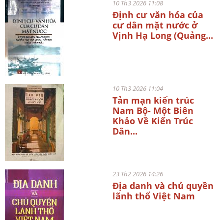
10 Th3 2026 11:08
Định cư văn hóa của
cư dân mặt nước ở
Vịnh Hạ Long (Quảng...
10 Th3 2026 11:04
Tản mạn kiến trúc
Nam Bộ- Một Biên
Khảo Về Kiến Trúc
Dân...
23 Th2 2026 14:26
Địa danh và chủ quyền
lãnh thổ Việt Nam