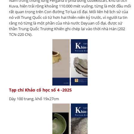
Nằm trong thung lũng Fergana ở phía đông Uzbekistan, khu di tích
Kuva, hiện trải rộng khoảng 110.000 mét vuông, từng là một đầu mối
rất quan trọng trên Con đường Tơ lụa cổ đại. Mối liên hệ lịch sử của
nó với Trung Quốc có từ hơn hai thiên niên kỷ trước, vì người ta tin
rằng nó từng là một phần của nhà nước Dayuan cổ đại, được sứ
thần Trung Quốc Trương Khiên ghi chép lại vào thời nhà Hán (202
TCN-220 CN).
Tạp chí Khảo cổ học số 4 -2025
Dày 100 trang, khổ 19x27cm