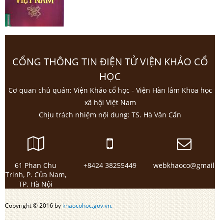
CỔNG THÔNG TIN ĐIỆN TỬ VIỆN KHẢO CỔ
HỌC
Cơ quan chủ quản: Viện Khảo cổ học - Viện Hàn lâm Khoa học
xã hội Việt Nam
Chịu trách nhiệm nội dung: TS. Hà Văn Cẩn
61 Phan Chu
+8424 38255449
webkhaoco@gmail.
Trinh, P. Cửa Nam,
TP. Hà Nội
Copyright © 2016 by
khaocohoc.gov.vn.