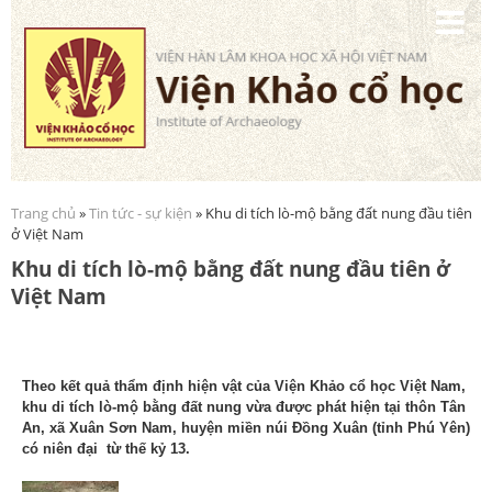
Nhảy
đến
nội
dung
Trang chủ
»
Tin tức - sự kiện
» Khu di tích lò-mộ bằng đất nung đầu tiên
Bạn đang ở đây
ở Việt Nam
Khu di tích lò-mộ bằng đất nung đầu tiên ở
Việt Nam
Theo kết quả thẩm định hiện vật của Viện Khảo cổ học Việt Nam,
khu di tích lò-mộ bằng đất nung vừa được phát hiện tại thôn Tân
An, xã Xuân Sơn Nam, huyện miền núi Đồng Xuân (tỉnh Phú Yên)
có niên đại từ thế kỷ 13.