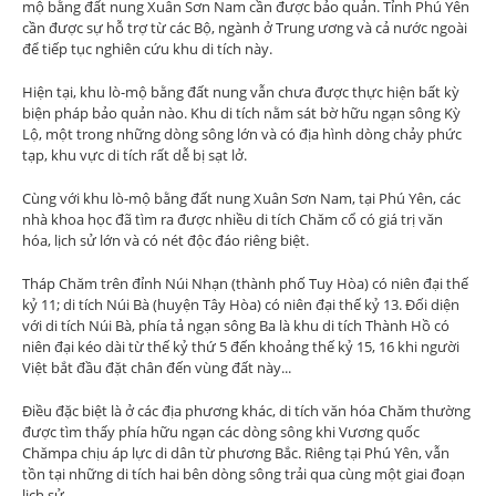
mộ bằng đất nung Xuân Sơn Nam cần được bảo quản. Tỉnh Phú Yên
cần được sự hỗ trợ từ các Bộ, ngành ở Trung ương và cả nước ngoài
để tiếp tục nghiên cứu khu di tích này.
Hiện tại, khu lò-mộ bằng đất nung vẫn chưa được thực hiện bất kỳ
biện pháp bảo quản nào. Khu di tích nằm sát bờ hữu ngạn sông Kỳ
Lộ, một trong những dòng sông lớn và có địa hình dòng chảy phức
tạp, khu vực di tích rất dễ bị sạt lở.
Cùng với khu lò-mộ bằng đất nung Xuân Sơn Nam, tại Phú Yên, các
nhà khoa học đã tìm ra được nhiều di tích Chăm cổ có giá trị văn
hóa, lịch sử lớn và có nét độc đáo riêng biệt.
Tháp Chăm trên đỉnh Núi Nhạn (thành phố Tuy Hòa) có niên đại thế
kỷ 11; di tích Núi Bà (huyện Tây Hòa) có niên đại thế kỷ 13. Đối diện
với di tích Núi Bà, phía tả ngạn sông Ba là khu di tích Thành Hồ có
niên đại kéo dài từ thế kỷ thứ 5 đến khoảng thế kỷ 15, 16 khi người
Việt bắt đầu đặt chân đến vùng đất này...
Điều đặc biệt là ở các địa phương khác, di tích văn hóa Chăm thường
được tìm thấy phía hữu ngạn các dòng sông khi Vương quốc
Chămpa chịu áp lực di dân từ phương Bắc. Riêng tại Phú Yên, vẫn
tồn tại những di tích hai bên dòng sông trải qua cùng một giai đoạn
lịch sử.