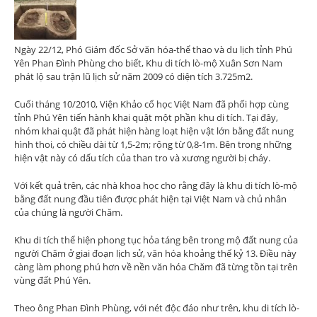
Ngày 22/12, Phó Giám đốc Sở văn hóa-thể thao và du lịch tỉnh Phú
Yên Phan Đình Phùng cho biết, Khu di tích lò-mộ Xuân Sơn Nam
phát lộ sau trận lũ lịch sử năm 2009 có diện tích 3.725m2.
Cuối tháng 10/2010, Viện Khảo cổ học Việt Nam đã phối hợp cùng
tỉnh Phú Yên tiến hành khai quật một phần khu di tích. Tại đây,
nhóm khai quật đã phát hiện hàng loạt hiện vật lớn bằng đất nung
hình thoi, có chiều dài từ 1,5-2m; rộng từ 0,8-1m. Bên trong những
hiện vật này có dấu tích của than tro và xương người bị cháy.
Với kết quả trên, các nhà khoa học cho rằng đây là khu di tích lò-mộ
bằng đất nung đầu tiên được phát hiện tại Việt Nam và chủ nhân
của chúng là người Chăm.
Khu di tích thể hiện phong tục hỏa táng bên trong mộ đất nung của
người Chăm ở giai đoạn lịch sử, văn hóa khoảng thế kỷ 13. Điều này
càng làm phong phú hơn về nền văn hóa Chăm đã từng tồn tại trên
vùng đất Phú Yên.
Theo ông Phan Đình Phùng, với nét độc đáo như trên, khu di tích lò-