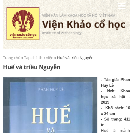
Nhảy
đến
nội
dung
Trang chủ
»
Tạp chí -thư viện
» Huế và triều Nguyễn
Bạn đang ở đây
Huế và triều Nguyễn
- Tác giả
: Phan
Huy Lê
- Nxb:
Khoa
học xã hội -
2019
- Khổ sách: 16
x 24 cm
- Số trang: 411
tr
Huế là mảnh