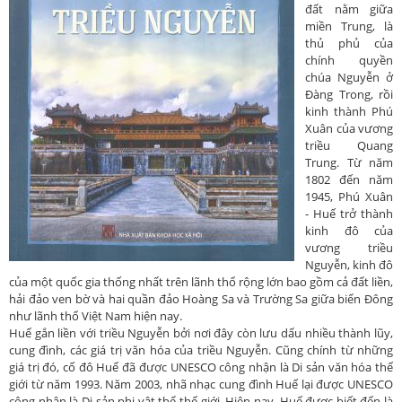
đất nằm giữa
miền Trung, là
thủ phủ của
chính quyền
chúa Nguyễn ở
Đàng Trong, rồi
kinh thành Phú
Xuân của vương
triều Quang
Trung. Từ năm
1802 đến năm
1945, Phú Xuân
- Huế trở thành
kinh đô của
vương triều
Nguyễn, kinh đô
của một quốc gia thống nhất trên lãnh thổ rộng lớn bao gồm cả đất liền,
hải đảo ven bờ và hai quần đảo Hoàng Sa và Trường Sa giữa biển Đông
như lãnh thổ Việt Nam hiện nay.
Huế gắn liền với triều Nguyễn bởi nơi đây còn lưu dấu nhiều thành lũy,
cung đình, các giá trị văn hóa của triều Nguyễn. Cũng chính từ những
giá trị đó, cố đô Huế đã được UNESCO công nhận là Di sản văn hóa thế
giới từ năm 1993. Năm 2003, nhã nhạc cung đình Huế lại được UNESCO
công nhận là Di sản phi vật thể thế giới. Hiện nay, Huế được biết đến là