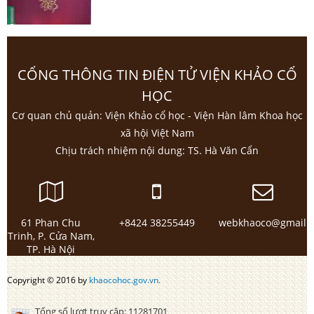
CỔNG THÔNG TIN ĐIỆN TỬ VIỆN KHẢO CỔ
HỌC
Cơ quan chủ quản: Viện Khảo cổ học - Viện Hàn lâm Khoa học
xã hội Việt Nam
Chịu trách nhiệm nội dung: TS. Hà Văn Cẩn
61 Phan Chu
+8424 38255449
webkhaoco@gmail.
Trinh, P. Cửa Nam,
TP. Hà Nội
Copyright © 2016 by
khaocohoc.gov.vn.
Tổng số lượt truy cập:
11281701