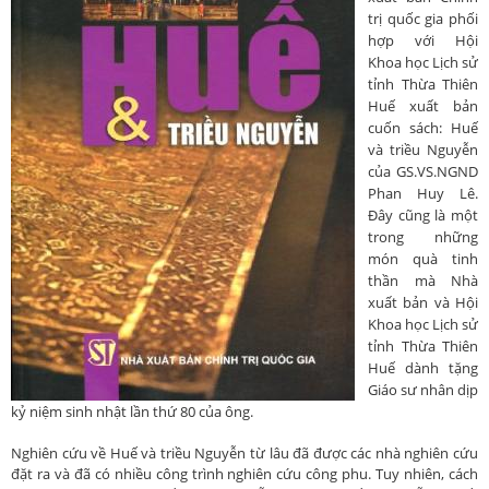
trị quốc gia phối
hợp với Hội
Khoa học Lịch sử
tỉnh Thừa Thiên
Huế xuất bản
cuốn sách: Huế
và triều Nguyễn
của GS.VS.NGND
Pha
n Huy Lê.
Đây cũng là một
trong những
món quà tinh
thần mà Nhà
xuất bản và Hội
Khoa học Lịch sử
tỉnh Thừa Thiên
Huế dành tặng
Giáo sư nhân dịp
kỷ niệm sinh nhật lần thứ 80 của ông.
Nghiên cứu về Huế và triều Nguyễn từ lâu đã được các nhà nghiên cứu
đặt ra và đã có nhiều công trình nghiên cứu công phu. Tuy nhiên, cách