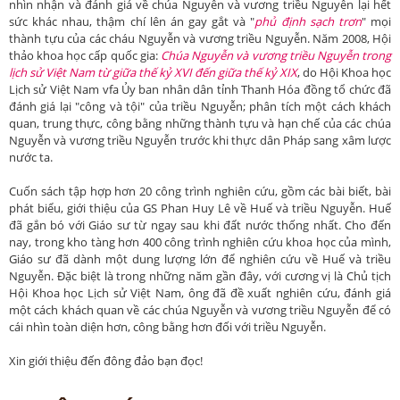
nhìn nhận và đánh giá về chúa Nguyễn và vương triều Nguyễn lại hết
sức khác nhau, thậm chí lên án gay gắt và "
phủ định sạch trơn
" mọi
thành tựu của các cháu Nguyễn và vương triều Nguyễn. Năm 2008, Hội
thảo khoa học cấp quốc gia:
Chúa Nguyễn và vương triều Nguyễn trong
lịch sử Việt Nam từ giữa thế kỷ XVI đến giữa thế kỷ XIX
, do Hội Khoa học
Lịch sử Việt Nam vfa Ủy ban nhân dân tỉnh Thanh Hóa đồng tổ chức đã
đánh giá lại "công và tội" của triều Nguyễn; phân tích một cách khách
quan, trung thực, công bằng những thành tựu và hạn chế của các chúa
Nguyễn và vương triều Nguyễn trước khi thực dân Pháp sang xâm lược
nước ta.
Cuốn sách tập hợp hơn 20 công trình nghiên cứu, gồm các bài biết, bài
phát biểu, giới thiệu của GS Phan Huy Lê về Huế và triều Nguyễn. Huế
đã gắn bó với Giáo sư từ ngay sau khi đất nước thống nhất. Cho đến
nay, trong kho tàng hơn 400 công trình nghiên cứu khoa học của mình,
Giáo sư đã dành một dung lượng lớn để nghiên cứu về Huế và triều
Nguyễn. Đặc biệt là trong những năm gần đây, với cương vị là Chủ tịch
Hội Khoa học Lịch sử Việt Nam, ông đã đề xuất nghiên cứu, đánh giá
một cách khách quan về các chúa Nguyễn và vương triều Nguyễn để có
cái nhìn toàn diện hơn, công bằng hơn đối với triều Nguyễn.
Xin giới thiệu đến đông đảo bạn đọc!