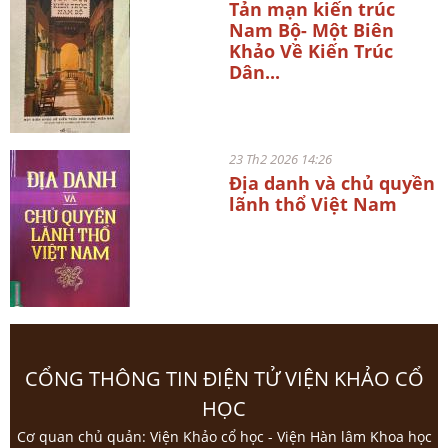
Tản mạn kiến trúc
Nam Bộ- Một Biên
Khảo Về Kiến Trúc
Dân...
23 Th2 2026 14:26
Địa danh và chủ quyền
lãnh thổ Việt Nam
CỔNG THÔNG TIN ĐIỆN TỬ VIỆN KHẢO CỔ
HỌC
Cơ quan chủ quản: Viện Khảo cổ học - Viện Hàn lâm Khoa học