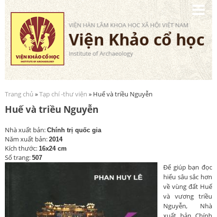
Nhảy
đến
nội
dung
Trang chủ
»
Tạp chí -thư viện
» Huế và triều Nguyễn
Bạn đang ở đây
Huế và triều Nguyễn
Nhà xuất bản:
Chính trị quốc gia
Năm xuất bản:
2014
Kích thước:
16x24 cm
Số trang:
507
Đ
ể giúp bạn đọc
hiểu sâu sắc hơn
về vùng đất Huế
và vương triều
Nguyễn, Nhà
xuất bản Chính