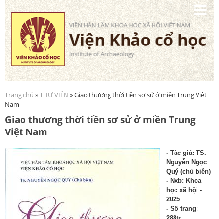
Nhảy
đến
nội
dung
Trang chủ
»
THƯ VIỆN
» Giao thương thời tiền sơ sử ở miền Trung Việt
Bạn đang ở đây
Nam
Giao thương thời tiền sơ sử ở miền Trung
Việt Nam
- Tác giả
: TS.
Nguyễn Ngọc
Quý (chủ biên)
- Nxb: K
h
oa
học xã hội -
2025
- Số trang:
288tr