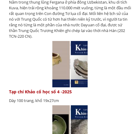
Nằm trong thung lũng Fergana ở phía đông Uzbekistan, khu di tích
Kuva, hiện trải rộng khoảng 110.000 mét vuông, từng là một đầu mối
rất quan trọng trên Con đường Tơ lụa cổ đại. Mối liên hệ lịch sử của
nó với Trung Quốc có từ hơn hai thiên niên kỷ trước, vì người ta tin
rằng nó từng là một phần của nhà nước Dayuan cổ đại, được sứ
thần Trung Quốc Trương Khiên ghi chép lại vào thời nhà Hán (202
TCN-220 CN).
Tạp chí Khảo cổ học số 4 -2025
Dày 100 trang, khổ 19x27cm