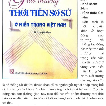
- Khổ sách:
24cm
- Hình thức bìa:
mềm
Cuốn sách là
một chuyên
khảo về hoạt
động giao
thương và
những tác động
của việc trao đổi
thương mại
trong các văn
hóa tiền sơ sử ở
vùng ven biển
miền Trung Việt
Nam. Đối tượng
của nghiên cứu
là hệ thống các di tích, di vật khảo cổ có nguồn gốc ngoại nhập trong bối
cảnh chung của khu vực nhằm làm sáng tỏ hơn vai trò và những tác
động của con đường giao lưu, trao đổi các vật phẩm thương mại thời
tiền sơ sử đến việc phân hóa xã hội và từng bước hình thành nhà nước
sơ khai.