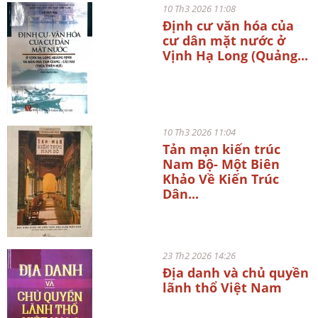
10 Th3 2026 11:08
Định cư văn hóa của
cư dân mặt nước ở
Vịnh Hạ Long (Quảng...
10 Th3 2026 11:04
Tản mạn kiến trúc
Nam Bộ- Một Biên
Khảo Về Kiến Trúc
Dân...
23 Th2 2026 14:26
Địa danh và chủ quyền
lãnh thổ Việt Nam