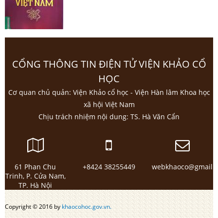
CỔNG THÔNG TIN ĐIỆN TỬ VIỆN KHẢO CỔ
HỌC
Cơ quan chủ quản: Viện Khảo cổ học - Viện Hàn lâm Khoa học
xã hội Việt Nam
Chịu trách nhiệm nội dung: TS. Hà Văn Cẩn
61 Phan Chu
+8424 38255449
webkhaoco@gmail.
Trinh, P. Cửa Nam,
TP. Hà Nội
Copyright © 2016 by
khaocohoc.gov.vn.