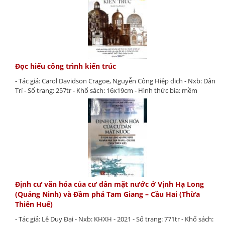
Đọc hiểu công trình kiến trúc
- Tác giả: Carol Davidson Cragoe, Nguyễn Công Hiệp dịch - Nxb: Dân
Trí - Số trang: 257tr - Khổ sách: 16x19cm - Hình thức bìa: mềm
Định cư văn hóa của cư dân mặt nước ở Vịnh Hạ Long
(Quảng Ninh) và Đầm phá Tam Giang – Cầu Hai (Thừa
Thiên Huế)
- Tác giả: Lê Duy Đại - Nxb: KHXH - 2021 - Số trang: 771tr - Khổ sách: