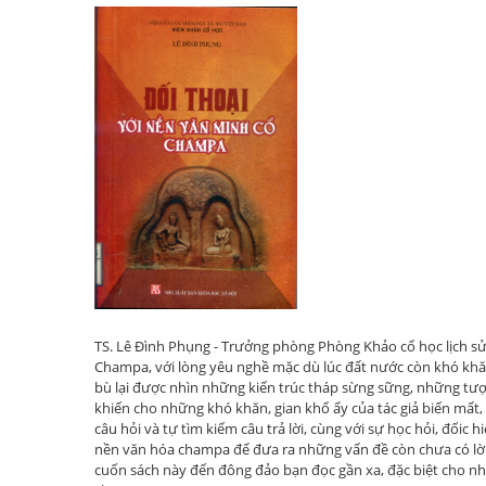
TS. Lê Đình Phụng - Trưởng phòng Phòng Khảo cổ học lịch s
Champa, với lòng yêu nghề mặc dù lúc đất nước còn khó khă
bù lại được nhìn những kiến trúc tháp sừng sững, những tư
khiến cho những khó khăn, gian khổ ấy của tác giả biến mất, 
câu hỏi và tự tìm kiếm câu trả lời, cùng với sự học hỏi, đốic
nền văn hóa champa để đưa ra những vấn đề còn chưa có lời gi
cuốn sách này đến đông đảo bạn đọc gần xa, đặc biệt cho n