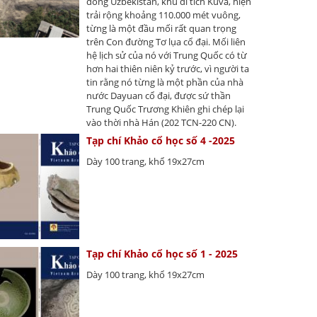
đông Uzbekistan, khu di tích Kuva, hiện
trải rộng khoảng 110.000 mét vuông,
từng là một đầu mối rất quan trọng
trên Con đường Tơ lụa cổ đại. Mối liên
hệ lịch sử của nó với Trung Quốc có từ
hơn hai thiên niên kỷ trước, vì người ta
tin rằng nó từng là một phần của nhà
nước Dayuan cổ đại, được sứ thần
Trung Quốc Trương Khiên ghi chép lại
vào thời nhà Hán (202 TCN-220 CN).
Tạp chí Khảo cổ học số 4 -2025
Dày 100 trang, khổ 19x27cm
Tạp chí Khảo cổ học số 1 - 2025
Dày 100 trang, khổ 19x27cm