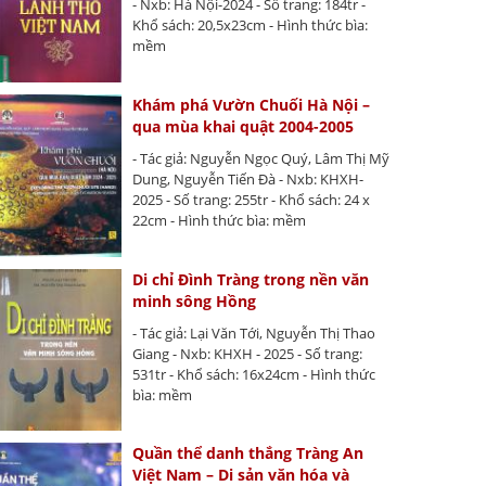
- Nxb: Hà Nội-2024 - Số trang: 184tr -
Khổ sách: 20,5x23cm - Hình thức bìa:
mềm
Khám phá Vườn Chuối Hà Nội –
qua mùa khai quật 2004-2005
- Tác giả: Nguyễn Ngọc Quý, Lâm Thị Mỹ
Dung, Nguyễn Tiến Đà - Nxb: KHXH-
2025 - Số trang: 255tr - Khổ sách: 24 x
22cm - Hình thức bìa: mềm
Di chỉ Đình Tràng trong nền văn
minh sông Hồng
- Tác giả: Lại Văn Tới, Nguyễn Thị Thao
Giang - Nxb: KHXH - 2025 - Số trang:
531tr - Khổ sách: 16x24cm - Hình thức
bìa: mềm
Quần thể danh thắng Tràng An
Việt Nam – Di sản văn hóa và