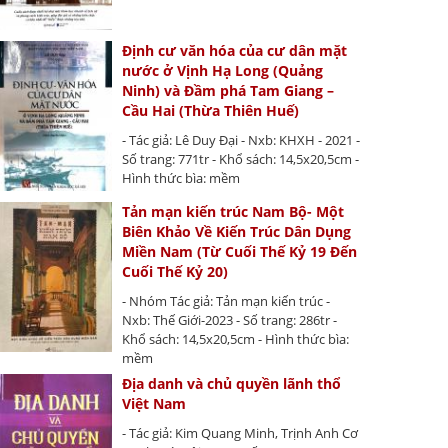
Định cư văn hóa của cư dân mặt
nước ở Vịnh Hạ Long (Quảng
Ninh) và Đầm phá Tam Giang –
Cầu Hai (Thừa Thiên Huế)
- Tác giả: Lê Duy Đại - Nxb: KHXH - 2021 -
Số trang: 771tr - Khổ sách: 14,5x20,5cm -
Hình thức bìa: mềm
Tản mạn kiến trúc Nam Bộ- Một
Biên Khảo Về Kiến Trúc Dân Dụng
Miền Nam (Từ Cuối Thế Kỷ 19 Đến
Cuối Thế Kỷ 20)
- Nhóm Tác giả: Tản mạn kiến trúc -
Nxb: Thế Giới-2023 - Số trang: 286tr -
Khổ sách: 14,5x20,5cm - Hình thức bìa:
mềm
Địa danh và chủ quyền lãnh thổ
Việt Nam
- Tác giả: Kim Quang Minh, Trịnh Anh Cơ