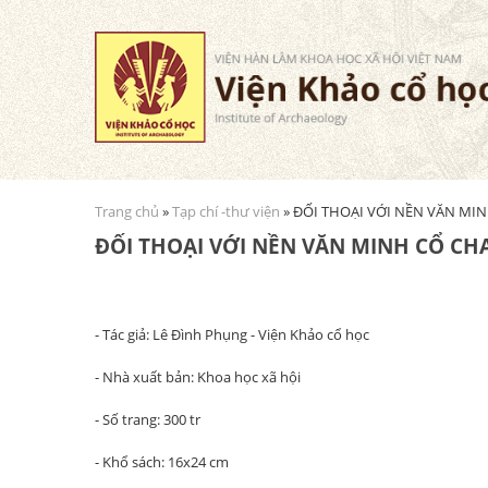
Trang chủ
»
Tạp chí -thư viện
» ĐỐI THOẠI VỚI NỀN VĂN MI
Bạn đang ở đây
ĐỐI THOẠI VỚI NỀN VĂN MINH CỔ C
- Tác giả: Lê Đình Phụng - Viện Khảo cổ học
- Nhà xuất bản: Khoa học xã hội
- Số trang: 300 tr
- Khổ sách: 16x24 cm