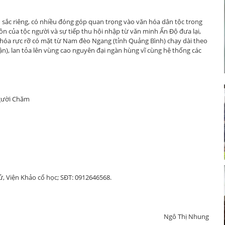
sắc riêng, có nhiều đóng góp quan trọng vào văn hóa dân tộc trong
ồn của tộc người và sự tiếp thu hội nhập từ văn minh Ấn Độ đưa lại,
hóa rực rỡ có mặt từ Nam đèo Ngang (tỉnh Quảng Bình) chạy dài theo
n), lan tỏa lên vùng cao nguyên đại ngàn hùng vĩ cùng hệ thống các
Người Chăm
 sử, Viện Khảo cổ học; SĐT: 0912646568.
Ngô Thị Nhung