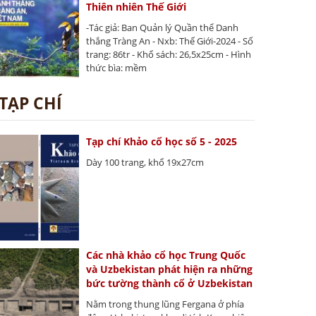
Thiên nhiên Thế Giới
-Tác giả: Ban Quản lý Quần thể Danh
thắng Tràng An - Nxb: Thế Giới-2024 - Số
trang: 86tr - Khổ sách: 26,5x25cm - Hình
thức bìa: mềm
TẠP CHÍ
Tạp chí Khảo cổ học số 5 - 2025
Dày 100 trang, khổ 19x27cm
Các nhà khảo cổ học Trung Quốc
và Uzbekistan phát hiện ra những
bức tường thành cổ ở Uzbekistan
Nằm trong thung lũng Fergana ở phía