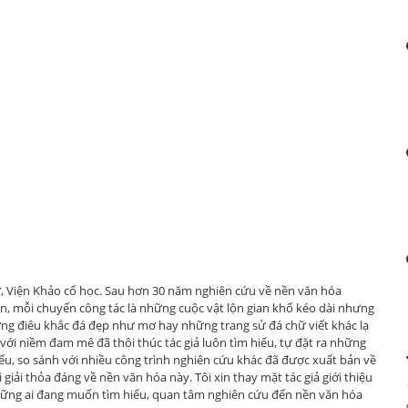
ử, Viện Khảo cổ học. Sau hơn 30 năm nghiên cứu về nền văn hóa
n, mỗi chuyến công tác là những cuộc vật lộn gian khổ kéo dài nhưng
ợng điêu khắc đá đẹp như mơ hay những trang sử đá chữ viết khác lạ
với niềm đam mê đã thôi thúc tác giả luôn tìm hiểu, tự đặt ra những
 hiếu, so sánh với nhiều công trình nghiên cứu khác đã được xuất bản về
ải thỏa đáng về nền văn hóa này. Tôi xin thay mặt tác giả giới thiệu
hững ai đang muốn tìm hiểu, quan tâm nghiên cứu đến nền văn hóa