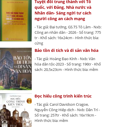
Tuyệt đối trung thành với Tổ
quốc, với Đảng, Nhà nước và
Nhân dân- Sáng ngời tư cách
người công an cách mạng
- Tác giả: Đại tướng, GS.TS Tô Lâm - Nxb:
Công an nhân dân - 2026 - Số trang: 775
tr - Khổ sách: 16x24cm - Hình thức bìa:
cứng
Bảo tồn di tích và di sản văn hóa
- Tác giả: Hoàng Đạo Kính - Nxb: Văn
hóa dân tộc-2023 - Số trang: 196tr - Khổ
sách: 20,5x23cm - Hình thức bìa: mềm
Đọc hiểu công trình kiến trúc
- Tác giả: Carol Davidson Cragoe,
Nguyễn Công Hiệp dịch - Nxb: Dân Trí -
Số trang: 257tr - Khổ sách: 16x19cm -
Hình thức bìa: mềm