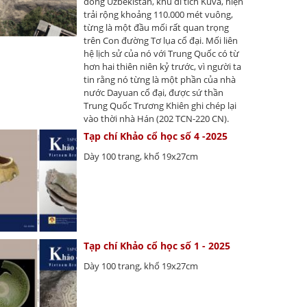
đông Uzbekistan, khu di tích Kuva, hiện
trải rộng khoảng 110.000 mét vuông,
từng là một đầu mối rất quan trọng
trên Con đường Tơ lụa cổ đại. Mối liên
hệ lịch sử của nó với Trung Quốc có từ
hơn hai thiên niên kỷ trước, vì người ta
tin rằng nó từng là một phần của nhà
nước Dayuan cổ đại, được sứ thần
Trung Quốc Trương Khiên ghi chép lại
vào thời nhà Hán (202 TCN-220 CN).
Tạp chí Khảo cổ học số 4 -2025
Dày 100 trang, khổ 19x27cm
Tạp chí Khảo cổ học số 1 - 2025
Dày 100 trang, khổ 19x27cm