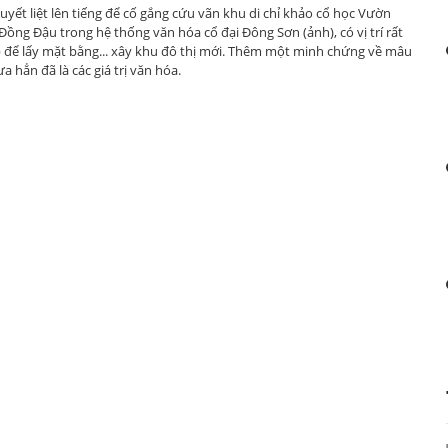
uyết liệt lên tiếng để cố gắng cứu vãn khu di chỉ khảo cổ học Vườn
 Ðồng Ðậu trong hệ thống văn hóa cổ đại Ðông Sơn (ảnh), có vị trí rất
p để lấy mặt bằng... xây khu đô thị mới. Thêm một minh chứng về mâu
 hẳn đã là các giá trị văn hóa.