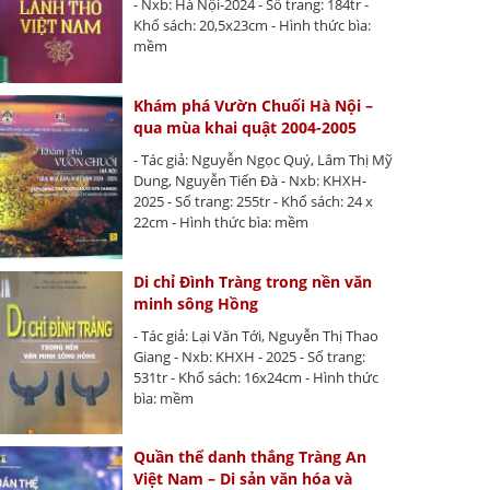
- Nxb: Hà Nội-2024 - Số trang: 184tr -
Khổ sách: 20,5x23cm - Hình thức bìa:
mềm
Khám phá Vườn Chuối Hà Nội –
qua mùa khai quật 2004-2005
- Tác giả: Nguyễn Ngọc Quý, Lâm Thị Mỹ
Dung, Nguyễn Tiến Đà - Nxb: KHXH-
2025 - Số trang: 255tr - Khổ sách: 24 x
22cm - Hình thức bìa: mềm
Di chỉ Đình Tràng trong nền văn
minh sông Hồng
- Tác giả: Lại Văn Tới, Nguyễn Thị Thao
Giang - Nxb: KHXH - 2025 - Số trang:
531tr - Khổ sách: 16x24cm - Hình thức
bìa: mềm
Quần thể danh thắng Tràng An
Việt Nam – Di sản văn hóa và