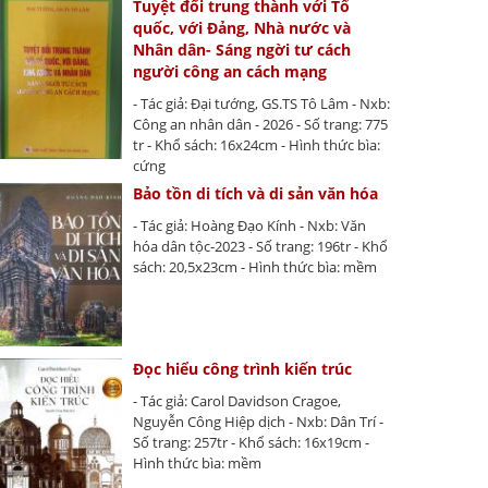
Tuyệt đối trung thành với Tổ
quốc, với Đảng, Nhà nước và
Nhân dân- Sáng ngời tư cách
người công an cách mạng
- Tác giả: Đại tướng, GS.TS Tô Lâm - Nxb:
Công an nhân dân - 2026 - Số trang: 775
tr - Khổ sách: 16x24cm - Hình thức bìa:
cứng
Bảo tồn di tích và di sản văn hóa
- Tác giả: Hoàng Đạo Kính - Nxb: Văn
hóa dân tộc-2023 - Số trang: 196tr - Khổ
sách: 20,5x23cm - Hình thức bìa: mềm
Đọc hiểu công trình kiến trúc
- Tác giả: Carol Davidson Cragoe,
Nguyễn Công Hiệp dịch - Nxb: Dân Trí -
Số trang: 257tr - Khổ sách: 16x19cm -
Hình thức bìa: mềm