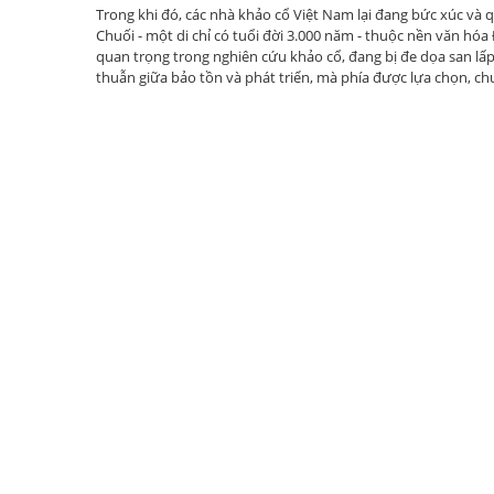
Trong khi đó, các nhà khảo cổ Việt Nam lại đang bức xúc và q
Chuối - một di chỉ có tuổi đời 3.000 năm - thuộc nền văn hóa
quan trọng trong nghiên cứu khảo cổ, đang bị đe dọa san lấ
thuẫn giữa bảo tồn và phát triển, mà phía được lựa chọn, chưa