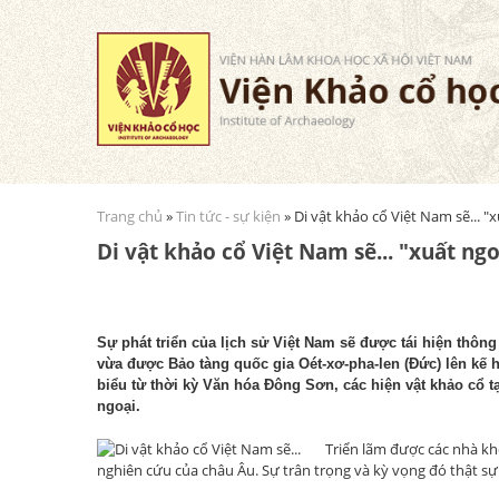
Trang chủ
»
Tin tức - sự kiện
» Di vật khảo cổ Việt Nam sẽ... "
Bạn đang ở đây
Di vật khảo cổ Việt Nam sẽ... "xuất ngo
Sự phát triển của lịch sử Việt Nam sẽ được tái hiện thông 
vừa được Bảo tàng quốc gia Oét-xơ-pha-len (Ðức) lên kế h
biểu từ thời kỳ Văn hóa Ðông Sơn, các hiện vật khảo cổ t
ngoại.
Triển lãm được các nhà kh
nghiên cứu của châu Âu. Sự trân trọng và kỳ vọng đó thật sự