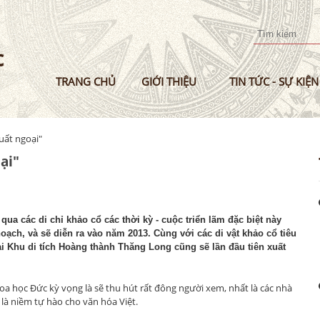
Nhảy
đến
nội
dung
TRANG CHỦ
GIỚI THIỆU
TIN TỨC - SỰ KIỆN
xuất ngoại"
ại"
qua các di chỉ khảo cổ các thời kỳ - cuộc triển lãm đặc biệt này
oạch, và sẽ diễn ra vào năm 2013. Cùng với các di vật khảo cổ tiêu
ại Khu di tích Hoàng thành Thăng Long cũng sẽ lần đầu tiên xuất
oa học Ðức kỳ vọng là sẽ thu hút rất đông người xem, nhất là các nhà
 là niềm tự hào cho văn hóa Việt.