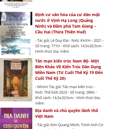
Định cư văn hóa của cư dân mặt
nước ở Vịnh Hạ Long (Quảng
Ninh) và Đầm phá Tam Giang –
Cầu Hai (Thừa Thiên Huế)
- Tác giả: Lê Duy Đại - Nxb: KHXH - 2021 -
Số trang: 771tr - Khổ sách: 14,5x20,5cm -
Hình thức bìa: mềm
Tản mạn kiến trúc Nam Bộ- Một
Biên Khảo Về Kiến Trúc Dân Dụng
Miền Nam (Từ Cuối Thế Kỷ 19 Đến
Cuối Thế Kỷ 20)
- Nhóm Tác giả: Tản mạn kiến trúc -
Nxb: Thế Giới-2023 - Số trang: 286tr -
Khổ sách: 14,5x20,5cm - Hình thức bìa:
mềm
Địa danh và chủ quyền lãnh thổ
Việt Nam
- Tác giả: Kim Quang Minh, Trịnh Anh Cơ