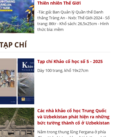
Thiên nhiên Thế Giới
-Tác giả: Ban Quản lý Quần thể Danh
thắng Tràng An - Nxb: Thế Giới-2024 - Số
trang: 86tr - Khổ sách: 26,5x25cm - Hình
thức bìa: mềm
TẠP CHÍ
Tạp chí Khảo cổ học số 5 - 2025
Dày 100 trang, khổ 19x27cm
Các nhà khảo cổ học Trung Quốc
và Uzbekistan phát hiện ra những
bức tường thành cổ ở Uzbekistan
Nằm trong thung lũng Fergana ở phía