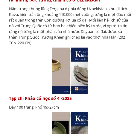
Nằm trong thung lũng Fergana ở phía đông Uzbekistan, khu di tích
Kuva, hiện trải rộng khoảng 110.000 mét vuông, từng là một đầu mối
rất quan trọng trên Con đường Tơ lụa cổ đại. Mối liên hệ lịch sử của
nó với Trung Quốc có từ hơn hai thiên niên kỷ trước, vì người ta tin
rằng nó từng là một phần của nhà nước Dayuan cổ đại, được sứ
thần Trung Quốc Trương Khiên ghi chép lại vào thời nhà Hán (202
TCN-220 CN).
Tạp chí Khảo cổ học số 4 -2025
Dày 100 trang, khổ 19x27cm