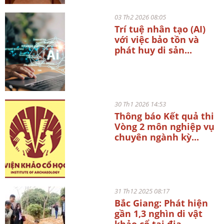
03 Th2 2026 08:05
Trí tuệ nhân tạo (AI)
với việc bảo tồn và
phát huy di sản...
30 Th1 2026 14:53
Thông báo Kết quả thi
Vòng 2 môn nghiệp vụ
chuyên ngành kỳ...
31 Th12 2025 08:17
Bắc Giang: Phát hiện
gần 1,3 nghìn di vật
khảo cổ tại địa...