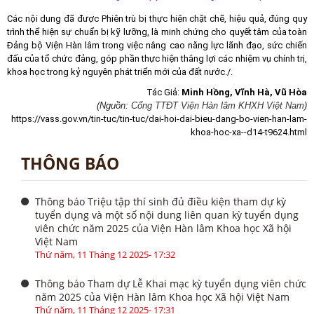
Các nội dung đã được Phiên trù bị thực hiện chặt chẽ, hiệu quả, đúng quy
trình thể hiện sự chuẩn bị kỹ lưỡng, là minh chứng cho quyết tâm của toàn
Đảng bộ Viện Hàn lâm trong việc nâng cao năng lực lãnh đạo, sức chiến
đấu của tổ chức đảng, góp phần thực hiện thắng lợi các nhiệm vụ chính trị,
khoa học trong kỷ nguyên phát triển mới của đất nước./.
Tác Giả:
Minh Hồng, Vĩnh Hà, Vũ Hòa
(Nguồn:
Cổng TTĐT Viện Hàn lâm KHXH Việt Nam
)
https://vass.gov.vn/tin-tuc/tin-tuc/dai-hoi-dai-bieu-dang-bo-vien-han-lam-
khoa-hoc-xa--d14-t9624.html
THÔNG BÁO
Thông báo Triệu tập thí sinh đủ điều kiện tham dự kỳ
tuyển dụng và một số nội dung liên quan kỳ tuyển dụng
viên chức năm 2025 của Viện Hàn lâm Khoa học Xã hội
Việt Nam
Thứ năm, 11 Tháng 12 2025- 17:32
Thông báo Tham dự Lễ Khai mạc kỳ tuyển dụng viên chức
năm 2025 của Viện Hàn lâm Khoa học Xã hội Việt Nam
Thứ năm, 11 Tháng 12 2025- 17:31