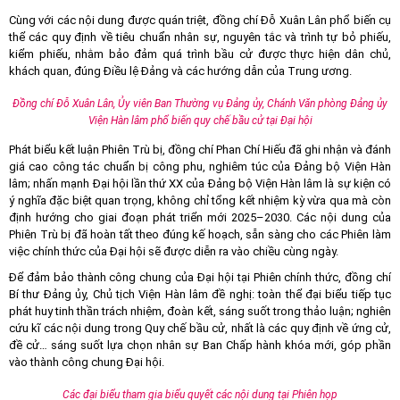
Cùng với các nội dung được quán triệt, đồng chí Đỗ Xuân Lân phổ biến cụ
thể các quy định về tiêu chuẩn nhân sự, nguyên tắc và trình tự bỏ phiếu,
kiểm phiếu, nhằm bảo đảm quá trình bầu cử được thực hiện dân chủ,
khách quan, đúng Điều lệ Đảng và các hướng dẫn của Trung ương.
Đồng chí Đỗ Xuân Lân, Ủy viên Ban Thường vụ Đảng ủy, Chánh Văn phòng Đảng ủy
Viện Hàn lâm phổ biến quy chế bầu cử tại Đại hội
Phát biểu kết luận Phiên Trù bị, đồng chí Phan Chí Hiếu đã ghi nhận và đánh
giá cao công tác chuẩn bị công phu, nghiêm túc của Đảng bộ Viện Hàn
lâm; nhấn mạnh Đại hội lần thứ XX của Đảng bộ Viện Hàn lâm là sự kiện có
ý nghĩa đặc biệt quan trọng, không chỉ tổng kết nhiệm kỳ vừa qua mà còn
định hướng cho giai đoạn phát triển mới 2025–2030. Các nội dung của
Phiên Trù bị đã hoàn tất theo đúng kế hoạch, sẵn sàng cho các Phiên làm
việc chính thức của Đại hội sẽ được diễn ra vào chiều cùng ngày.
Để đảm bảo thành công chung của Đại hội tại Phiên chính thức, đồng chí
Bí thư Đảng ủy, Chủ tịch Viện Hàn lâm đề nghị: toàn thể đại biểu tiếp tục
phát huy tinh thần trách nhiệm, đoàn kết, sáng suốt trong thảo luận; nghiên
cứu kĩ các nội dung trong Quy chế bầu cử, nhất là các quy định về ứng cử,
đề cử… sáng suốt lựa chọn nhân sự Ban Chấp hành khóa mới, góp phần
vào thành công chung Đại hội.
Các đại biểu tham gia biểu quyết các nội dung tại Phiên họp