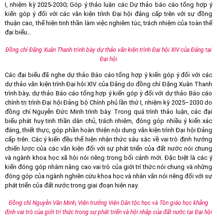
I, nhiệm kỳ 2025-2030; Góp ý thảo luận các Dự thảo báo cáo tổng hợp ý
kiến góp ý đối với các văn kiện trình Đại hội đảng cấp trên với sự đồng
thuận cao, thể hiện tinh thần làm việc nghiêm túc, trách nhiệm của toàn thể
đại biểu…
Đồng chí Đặng Xuân Thanh trình bày dự thảo văn kiện trình Đại hội XIV của Đảng tại
Đại hội
Các đại biểu đã nghe dự thảo Báo cáo tổng hợp ý kiến góp ý đối với các
dự thảo văn kiện trình Đại hội XIV của Đảng do đồng chí Đặng Xuân Thanh
trình bày; dự thảo Báo cáo tổng hợp ý kiến góp ý đối với dự thảo Báo cáo
chính trị trình Đại hội Đảng bộ Chính phủ lần thứ I, nhiệm kỳ 2025–2030 do
đồng chí Nguyễn Đức Minh trình bày. Trong quá trình thảo luận, các đại
biểu phát huy tinh thần dân chủ, trách nhiệm, đóng góp nhiều ý kiến xác
đáng, thiết thực, góp phần hoàn thiện nội dung văn kiện trình Đại hội Đảng
cấp trên. Các ý kiến đều thể hiện nhận thức sâu sắc về vai trò định hướng
chiến lược của các văn kiện đối với sự phát triển của đất nước nói chung
và ngành khoa học xã hội nói riêng trong bối cảnh mới. Đặc biệt là các ý
kiến đóng góp nhằm nâng cao vai trò của giới trí thức nói chung và những
đóng góp của ngành nghiên cứu khoa học và nhân văn nói riêng đối với sự
phát triển của đất nước trong giai đoạn hiện nay.
Đồng chí Nguyễn Văn Minh, Viện trưởng Viện Dân tộc học và Tôn giáo học khẳng
định vai trò của giới trí thức trong sự phát triển và hội nhập của đất nước tại Đại hội