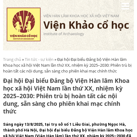
Nhảy
đến
nội
dung
Trang chủ
»
Tin tức - sự kiện
» Đại hội Đại biểu Đảng bộ Viện Hàn lâm
Bạn đang ở đây
Khoa học xã hội Việt Nam lần thứ XX, nhiệm kỳ 2025–2030: Phiên trù bị
hoàn tất các nội dung, sẵn sàng cho phiên khai mạc chính thức
Đại hội Đại biểu Đảng bộ Viện Hàn lâm Khoa
học xã hội Việt Nam lần thứ XX, nhiệm kỳ
2025–2030: Phiên trù bị hoàn tất các nội
dung, sẵn sàng cho phiên khai mạc chính
thức
Sáng ngày 13/8/2025, tại trụ sở số 1 Liễu Giai, phường Ngọc Hà,
thành phố Hà Nội, Đại hội đại biểu Đảng bộ Viện Hàn lâm Khoa học
xã hội Việt Nam (Viện Hàn lâm) lần thứ XX, nhiệm kỳ 2025–2030 đã