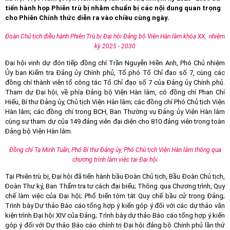
tiến hành họp Phiên trù bị nhằm chuẩn bị các nội dung quan trọng
cho Phiên Chính thức diễn ra vào chiều cùng ngày.
Đoàn Chủ tịch điều hành Phiên Trù bị Đại hội Đảng bộ Viện Hàn lâm khóa XX, nhiệm
kỳ 2025 - 2030
Đại hội vinh dự đón tiếp đồng chí Trần Nguyễn Hiền Anh, Phó Chủ nhiệm
Ủy ban Kiểm tra Đảng ủy Chính phủ, Tổ phó Tổ Chỉ đạo số 7, cùng các
đồng chí thành viên tổ công tác Tổ Chỉ đạo số 7 của Đảng ủy Chính phủ.
Tham dự Đại hội, về phía Đảng bộ Viện Hàn lâm, có đồng chí Phan Chí
Hiếu, Bí thư Đảng ủy, Chủ tịch Viện Hàn lâm; các đồng chí Phó Chủ tịch Viện
Hàn lâm; các đồng chí trong BCH, Ban Thường vụ Đảng ủy Viện Hàn lâm
cùng sự tham dự của 149 đảng viên đại diện cho 810 đảng viên trong toàn
Đảng bộ Viện Hàn lâm.
Đồng chí Tạ Minh Tuấn, Phó Bí thư Đảng ủy, Phó Chủ tịch Viện Hàn lâm thông qua
chương trình làm việc tại Đại hội
Tại Phiên trù bị, Đại hội đã tiến hành bầu Đoàn Chủ tịch, Bầu Đoàn Chủ tịch,
Đoàn Thư ký, Ban Thẩm tra tư cách đại biểu; Thông qua Chương trình, Quy
chế làm việc của Đại hội; Phổ biến tóm tắt Quy chế bầu cử trong Đảng;
Trình bày Dự thảo Báo cáo tổng hợp ý kiến góp ý đối với các dự thảo văn
kiện trình Đại hội XIV của Đảng; Trình bày dự thảo Báo cáo tổng hợp ý kiến
góp ý đối với Dự thảo Báo cáo chính trị Đại hội đảng bộ Chính phủ lần thứ