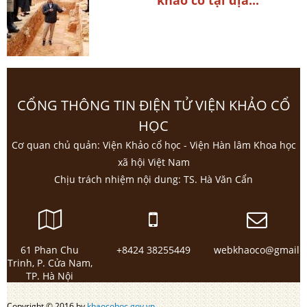
CỔNG THÔNG TIN ĐIỆN TỬ VIỆN KHẢO CỔ
HỌC
Cơ quan chủ quản: Viện Khảo cổ học - Viện Hàn lâm Khoa học
xã hội Việt Nam
Chịu trách nhiệm nội dung: TS. Hà Văn Cẩn
61 Phan Chu
+8424 38255449
webkhaoco@gmail.
Trinh, P. Cửa Nam,
TP. Hà Nội
Copyright © 2016 by
khaocohoc.gov.vn.