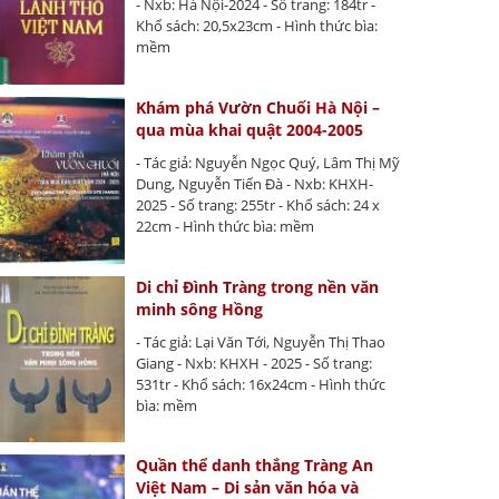
- Nxb: Hà Nội-2024 - Số trang: 184tr -
Khổ sách: 20,5x23cm - Hình thức bìa:
mềm
Khám phá Vườn Chuối Hà Nội –
qua mùa khai quật 2004-2005
- Tác giả: Nguyễn Ngọc Quý, Lâm Thị Mỹ
Dung, Nguyễn Tiến Đà - Nxb: KHXH-
2025 - Số trang: 255tr - Khổ sách: 24 x
22cm - Hình thức bìa: mềm
Di chỉ Đình Tràng trong nền văn
minh sông Hồng
- Tác giả: Lại Văn Tới, Nguyễn Thị Thao
Giang - Nxb: KHXH - 2025 - Số trang:
531tr - Khổ sách: 16x24cm - Hình thức
bìa: mềm
Quần thể danh thắng Tràng An
Việt Nam – Di sản văn hóa và