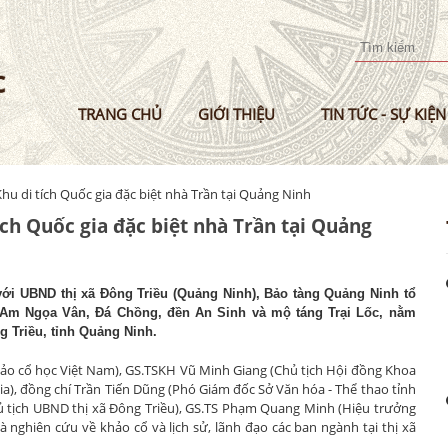
Nhảy
đến
nội
dung
TRANG CHỦ
GIỚI THIỆU
TIN TỨC - SỰ KIỆN
Khu di tích Quốc gia đặc biệt nhà Trần tại Quảng Ninh
ích Quốc gia đặc biệt nhà Trần tại Quảng
 UBND thị xã Đông Triều (Quảng Ninh), Bảo tàng Quảng Ninh tổ
ch: Am Ngọa Vân, Đá Chồng, đền An Sinh và mộ táng Trại Lốc, nằm
ng Triều, tỉnh Quảng Ninh.
hảo cổ học Việt Nam), GS.TSKH Vũ Minh Giang (Chủ tịch Hội đồng Khoa
), đồng chí Trần Tiến Dũng (Phó Giám đốc Sở Văn hóa - Thể thao tỉnh
ủ tịch UBND thị xã Đông Triều), GS.TS Phạm Quang Minh (Hiệu trưởng
hiên cứu về khảo cổ và lịch sử, lãnh đạo các ban ngành tại thị xã