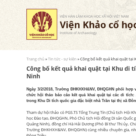
Trang chủ
»
Tin tức - sự kiện
» Công bố kết quả khai quật tại 
Bạn đang ở đây
Công bố kết quả khai quật tại Khu di t
Ninh
Ngày 3/2/2018, Trường ĐHKHXH&NV, ĐHQGHN phối hợp với
chức hội thảo báo cáo kết quả khai quật tại các di tí
trong Khu Di tích quốc gia đặc biệt nhà Trần tại thị xã Đô
Tham dự hội thảo có PGS.TS Tống Trung Tín (Chủ tịch Hội K
học Đào tạo, ĐHQGHN, Phó Chủ tịch Hội đồng Di sản Quốc gia
Quảng Ninh), đồng chí Hà Hải Dương (Phó Bí thư Thị ủy, Ch
Trường ĐHKHXH&NV, ĐHQGHN) cùng nhiều chuyên gia, nhà ng
Đông Triều.