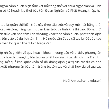
g và cảnh quan hiện tồn; kết nối tổng thể với chùa Ngọa Vân và Tịnh
ần có kế hoạch kịp thời bảo tồn Đoan Nghiêm và Phật Hoàng tháp, hai
n tạo lại quần thể kiến trúc này theo cấu trúc và quy mô mặt bằng thời
ầu về công năng, cảnh quan kiến trúc và tính khả thi cao. Đồng thời
n trúc văn hóa tâm linh và vùng khai thác cảnh quan, phát triển dịch
ôn giáo và du lịch tâm linh. Hồ nước cần được cải tạo lại để vừa tạo
 toàn bộ quần thể di tích Ngọa Vân...
góp nhiều ý kiến về quy hoạch khoanh vùng bảo vệ di tích, phương án
 quy hoạch, trùng tu, tôn tạo và phát huy giá trị các di tích nhà Trần thì
ọng. Kết quả khai quật khảo cổ đã khẳng định giá trị của các di tích nhà
xuất phương án bảo tồn, trùng tu, tôn tạo và phát huy giá trị của các
Hoài An (ussh.vnu.edu.vn)