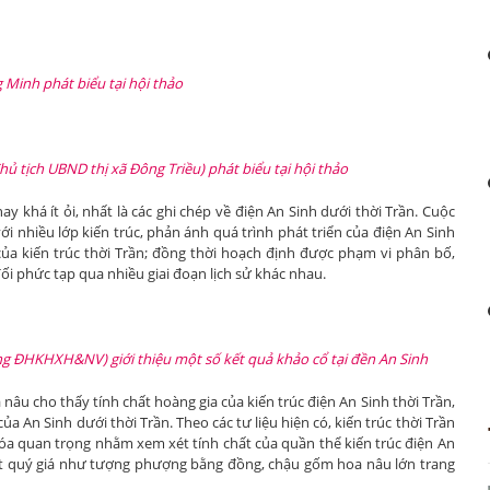
Minh phát biểu tại hội thảo
hủ tịch UBND thị xã Đông Triều) phát biểu tại hội thảo
nay khá ít ỏi, nhất là các ghi chép về điện An Sinh dưới thời Trần. Cuộc
ới nhiều lớp kiến trúc, phản ánh quá trình phát triển của điện An Sinh
của kiến trúc thời Trần; đồng thời hoạch định được phạm vi phân bố,
ối phức tạp qua nhiều giai đoạn lịch sử khác nhau.
g ĐHKHXH&NV) giới thiệu một số kết quả khảo cổ tại đền An Sinh
nâu cho thấy tính chất hoàng gia của kiến trúc điện An Sinh thời Trần,
a An Sinh dưới thời Trần. Theo các tư liệu hiện có, kiến trúc thời Trần
hóa quan trọng nhằm xem xét tính chất của quần thể kiến trúc điện An
iệt quý giá như tượng phượng bằng đồng, chậu gốm hoa nâu lớn trang