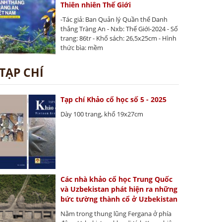
Thiên nhiên Thế Giới
-Tác giả: Ban Quản lý Quần thể Danh
thắng Tràng An - Nxb: Thế Giới-2024 - Số
trang: 86tr - Khổ sách: 26,5x25cm - Hình
thức bìa: mềm
TẠP CHÍ
Tạp chí Khảo cổ học số 5 - 2025
Dày 100 trang, khổ 19x27cm
Các nhà khảo cổ học Trung Quốc
và Uzbekistan phát hiện ra những
bức tường thành cổ ở Uzbekistan
Nằm trong thung lũng Fergana ở phía