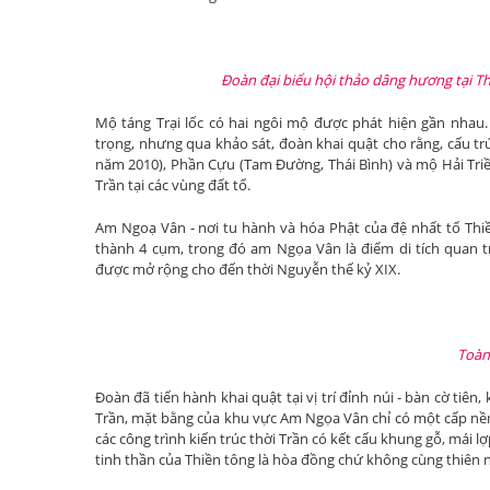
Đoàn đại biểu hội thảo dâng hương tại Th
Mộ táng Trại lốc có hai ngôi mộ được phát hiện gần nhau
trọng, nhưng qua khảo sát, đoàn khai quật cho rằng, cấu t
năm 2010), Phần Cựu (Tam Đường, Thái Bình) và mộ Hải Triề
Trần tại các vùng đất tổ.
Am Ngoạ Vân - nơi tu hành và hóa Phật của đệ nhất tổ Thiền
thành 4 cụm, trong đó am Ngọa Vân là điểm di tích quan
được mở rộng cho đến thời Nguyễn thế kỷ XIX.
Toàn
Đoàn đã tiến hành khai quật tại vị trí đỉnh núi - bàn cờ tiê
Trần, mặt bằng của khu vực Am Ngọa Vân chỉ có một cấp nền
các công trình kiến trúc thời Trần có kết cấu khung gỗ, mái 
tinh thần của Thiền tông là hòa đồng chứ không cùng thiên 