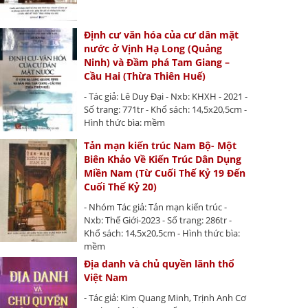
Định cư văn hóa của cư dân mặt
nước ở Vịnh Hạ Long (Quảng
Ninh) và Đầm phá Tam Giang –
Cầu Hai (Thừa Thiên Huế)
- Tác giả: Lê Duy Đại - Nxb: KHXH - 2021 -
Số trang: 771tr - Khổ sách: 14,5x20,5cm -
Hình thức bìa: mềm
Tản mạn kiến trúc Nam Bộ- Một
Biên Khảo Về Kiến Trúc Dân Dụng
Miền Nam (Từ Cuối Thế Kỷ 19 Đến
Cuối Thế Kỷ 20)
- Nhóm Tác giả: Tản mạn kiến trúc -
Nxb: Thế Giới-2023 - Số trang: 286tr -
Khổ sách: 14,5x20,5cm - Hình thức bìa:
mềm
Địa danh và chủ quyền lãnh thổ
Việt Nam
- Tác giả: Kim Quang Minh, Trịnh Anh Cơ