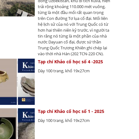
đông Uzbekistan, khu di tích Kuva, hiện
trải rộng khoảng 110.000 mét vuông,
từng là một đầu mối rất quan trọng
trên Con đường Tơ lụa cổ đại. Mối liên
hệ lịch sử của nó với Trung Quốc có từ
hơn hai thiên niên kỷ trước, vì người ta
tin rằng nó từng là một phần của nhà
nước Dayuan cổ đại, được sứ thần
Trung Quốc Trương Khiên ghi chép lại
vào thời nhà Hán (202 TCN-220 CN).
Tạp chí Khảo cổ học số 4 -2025
Dày 100 trang, khổ 19x27cm
Tạp chí Khảo cổ học số 1 - 2025
Dày 100 trang, khổ 19x27cm