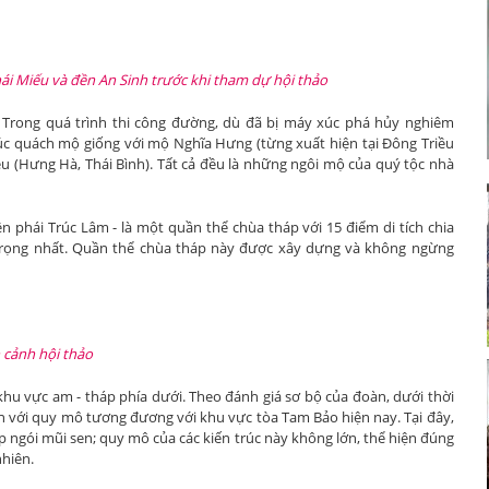
ái Miếu và đền An Sinh trước khi tham dự hội thảo
. Trong quá trình thi công đường, dù đã bị máy xúc phá hủy nghiêm
rúc quách mộ giống với mộ Nghĩa Hưng (từng xuất hiện tại Đông Triều
u (Hưng Hà, Thái Bình). Tất cả đều là những ngôi mộ của quý tộc nhà
 phái Trúc Lâm - là một quần thể chùa tháp với 15 điểm di tích chia
 trọng nhất. Quần thể chùa tháp này được xây dựng và không ngừng
 cảnh hội thảo
n, khu vực am - tháp phía dưới. Theo đánh giá sơ bộ của đoàn, dưới thời
 với quy mô tương đương với khu vực tòa Tam Bảo hiện nay. Tại đây,
lợp ngói mũi sen; quy mô của các kiến trúc này không lớn, thể hiện đúng
nhiên.