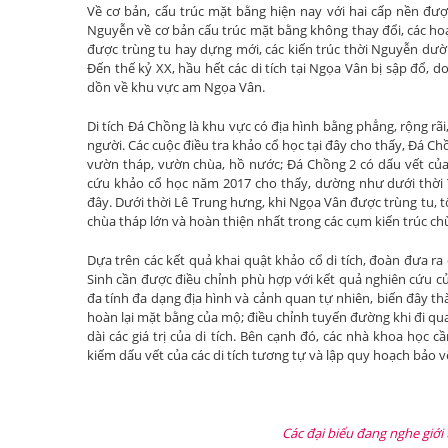
Về cơ bản, cấu trúc mặt bằng hiện nay với hai cấp nền đượ
Nguyễn về cơ bản cấu trúc mặt bằng không thay đổi, các hoạ
được trùng tu hay dựng mới, các kiến trúc thời Nguyễn dườn
Đến thế kỷ XX, hầu hết các di tích tại Ngọa Vân bị sập đổ, 
dồn về khu vực am Ngọa Vân.
Di tích Đá Chồng là khu vực có địa hình bằng phẳng, rộng rã
người. Các cuộc điều tra khảo cổ học tại đây cho thấy, Đá Ch
vườn tháp, vườn chùa, hồ nước; Đá Chồng 2 có dấu vết của cá
cứu khảo cổ học năm 2017 cho thấy, dường như dưới thời 
đây. Dưới thời Lê Trung hưng, khi Ngọa Vân được trùng tu, 
chùa tháp lớn và hoàn thiện nhất trong các cụm kiến trúc ch
Dựa trên các kết quả khai quật khảo cổ di tích, đoàn đưa ra c
Sinh cần được điều chỉnh phù hợp với kết quả nghiên cứu của 
đa tính đa dạng địa hình và cảnh quan tự nhiên, biến đây thà
hoàn lại mặt bằng của mộ; điều chỉnh tuyến đường khi đi qua
dài các giá trị của di tích. Bên cạnh đó, các nhà khoa học 
kiếm dấu vết của các di tích tương tự và lập quy hoạch bảo vệ
Các đại biểu đang nghe giới