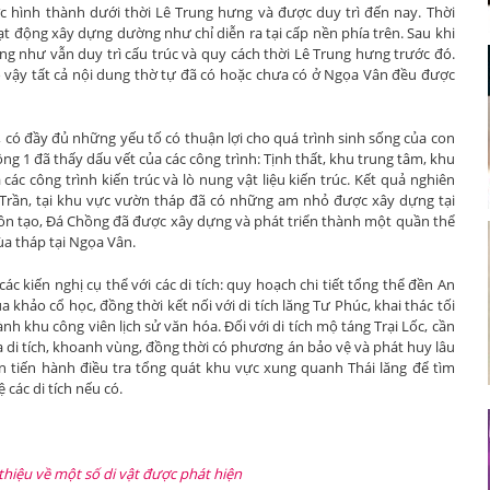
c hình thành dưới thời Lê Trung hưng và được duy trì đến nay. Thời
t động xây dựng dường như chỉ diễn ra tại cấp nền phía trên. Sau khi
g như vẫn duy trì cấu trúc và quy cách thời Lê Trung hưng trước đó.
do vậy tất cả nội dung thờ tự đã có hoặc chưa có ở Ngọa Vân đều được
i, có đầy đủ những yếu tố có thuận lợi cho quá trình sinh sống của con
ồng 1 đã thấy dấu vết của các công trình: Tịnh thất, khu trung tâm, khu
c công trình kiến trúc và lò nung vật liệu kiến trúc. Kết quả nghiên
Trần, tại khu vực vườn tháp đã có những am nhỏ được xây dựng tại
tôn tạo, Đá Chồng đã được xây dựng và phát triển thành một quần thể
ùa tháp tại Ngọa Vân.
ác kiến nghị cụ thể với các di tích: quy hoạch chi tiết tổng thể đền An
khảo cổ học, đồng thời kết nối với di tích lăng Tư Phúc, khai thác tối
nh khu công viên lịch sử văn hóa. Đối với di tích mộ táng Trại Lốc, cần
 di tích, khoanh vùng, đồng thời có phương án bảo vệ và phát huy lâu
cần tiến hành điều tra tổng quát khu vực xung quanh Thái lăng để tìm
 các di tích nếu có.
 thiệu về một số di vật được phát hiện