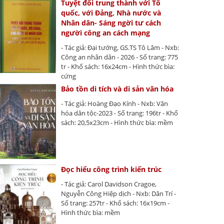
Tuyệt đối trung thành với Tổ
quốc, với Đảng, Nhà nước và
Nhân dân- Sáng ngời tư cách
người công an cách mạng
- Tác giả: Đại tướng, GS.TS Tô Lâm - Nxb:
Công an nhân dân - 2026 - Số trang: 775
tr - Khổ sách: 16x24cm - Hình thức bìa:
cứng
Bảo tồn di tích và di sản văn hóa
- Tác giả: Hoàng Đạo Kính - Nxb: Văn
hóa dân tộc-2023 - Số trang: 196tr - Khổ
sách: 20,5x23cm - Hình thức bìa: mềm
Đọc hiểu công trình kiến trúc
- Tác giả: Carol Davidson Cragoe,
Nguyễn Công Hiệp dịch - Nxb: Dân Trí -
Số trang: 257tr - Khổ sách: 16x19cm -
Hình thức bìa: mềm