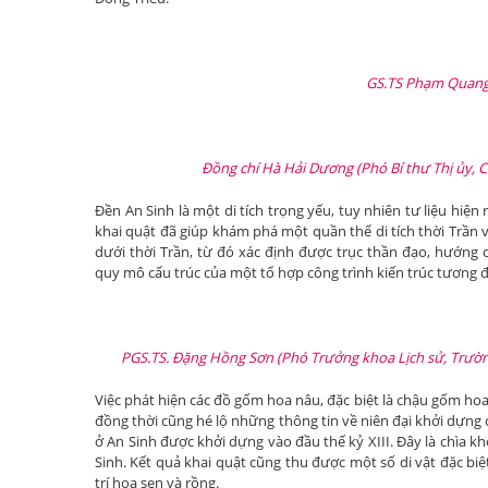
GS.TS Phạm Quang 
Đồng chí Hà Hải Dương (Phó Bí thư Thị ủy, C
Đền An Sinh là một di tích trọng yếu, tuy nhiên tư liệu hiện 
khai quật đã giúp khám phá một quần thể di tích thời Trần v
dưới thời Trần, từ đó xác định được trục thần đạo, hướng 
quy mô cấu trúc của một tổ hợp công trình kiến trúc tương đ
PGS.TS. Đặng Hồng Sơn (Phó Trưởng khoa Lịch sử, Trườn
Việc phát hiện các đồ gốm hoa nâu, đặc biệt là chậu gốm hoa 
đồng thời cũng hé lộ những thông tin về niên đại khởi dựng củ
ở An Sinh được khởi dựng vào đầu thế kỷ XIII. Đây là chìa k
Sinh. Kết quả khai quật cũng thu được một số di vật đặc b
trí hoa sen và rồng.